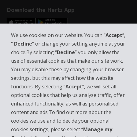
Download the Hertz App
We use cookies on our website. You can “
Accept
”,
Follow Us on Social Media
“
Decline
” or change your setting anytime at your
choice.By selecting “
Decline
” you only allow the
use of essential cookies that make our site work.
You may disable these by changing your browser
settings, but this may affect how the website
Info su Hertz
functions. By selecting “
Accept
”, we will set all
optional cookies that help us analyse traffic, offer
Business
enhanced functionality, as well as personalised
content and ads.To find out more about the
Customer Service
cookies we use and to decide your optional
Prenota con Hertz
cookies settings, please select “
Manage my