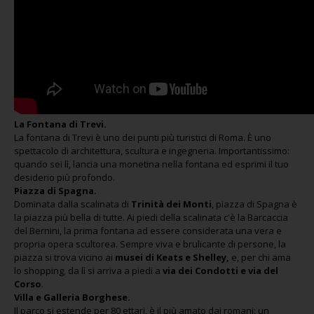
La Fontana di Trevi.
La fontana di Trevi è uno dei punti più turistici di Roma. È uno
spettacolo di architettura, scultura e ingegneria. Importantissimo:
quando sei lì, lancia una monetina nella fontana ed esprimi il tuo
desiderio più profondo.
Piazza di Spagna.
Dominata dalla scalinata di
Trinità dei Monti
, piazza di Spagna è
la piazza più bella di tutte. Ai piedi della scalinata c'è la Barcaccia
del Bernini, la prima fontana ad essere considerata una vera e
propria opera scultorea. Sempre viva e brulicante di persone, la
piazza si trova vicino ai
musei di Keats e Shelley
,
e, per chi ama
lo shopping, da lì si arriva a piedi a
via dei Condotti e
via del
Corso
.
Villa e Galleria Borghese.
Il parco si estende per 80 ettari, è il più amato dai romani: un