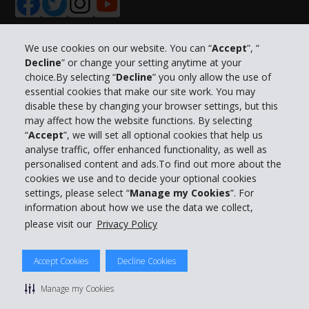
We use cookies on our website. You can “
Accept
”, “
Decline
” or change your setting anytime at your
Info su Hertz
choice.By selecting “
Decline
” you only allow the use of
essential cookies that make our site work. You may
Business
disable these by changing your browser settings, but this
may affect how the website functions. By selecting
“
Accept
”, we will set all optional cookies that help us
Customer Service
analyse traffic, offer enhanced functionality, as well as
personalised content and ads.To find out more about the
Prenota con Hertz
cookies we use and to decide your optional cookies
settings, please select “
Manage my Cookies
”. For
information about how we use the data we collect,
please visit our
Privacy Policy
© 2026 The Hertz System, Inc.
Accept Cookies
Decline Cookies
Privacy Policy
|
Condizioni di Utilizzo
|
Termini e Condizioni di
noleggio
|
Mappa sito Hertz
Manage my Cookies
Manage cookie preferences