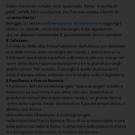
Siamo d'accordo su tutto. Anzi, quasi tutto: Roma "in punta di
piedi", infatti, ha il suo fascino, ma l'hai mai visitata a bordo di
un'
auto Hertz
?
Noleggia un veicolo
nell'aeroporto di Fiumicino
e raggiungi il
centro. La capitale, con le sue meraviglie, ti sta aspettando.
Qui, ne abbiamo selezionate
7
, assolutamente da non perdere.
Il Colosseo.
È il simbolo della città. Prima Patrimonio dell’Unesco, poi diventato
una delle nuove sette meraviglie del mondo. L'antica arena ha
3.000 metri quadrati di superficie e 48 metri di altezza, si erge nel
cuore della città e rappresenta la potenza e la grandezza degli
antichi romani. Per visitarlo, il consiglio è quello di procurarsi il
ticket d'entrata online, evitando così le lunghe code in biglietteria.
Il Pantheon e Piazza Navona.
Il Pantheon, definito da Michelangelo “opera di angeli", è bello e
maestoso. La sua forma è più unica che rara. Visitandolo e
guardando verso l'alto si può notare l'oculus, un grande foro al
centro della cupola, creato dal diavolo in fuga dal tempio di Dio, o
almeno così dicono.
Una volta visto il Pantheon, è d'obbligo un giro
nella vicinissima Piazza Navona. Ricca di cose interessanti, è una
delle piazze più belle di Roma. Si affacciano sulla piazza la chiesa
di Sant'Agnese di Borromini, la fontana del Bernini,