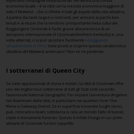
importanti compagnie multinazionali. Ne deriva una florida
economia locale – è la città con la crescita economica maggiore di
tutto il Midwest – che si riflette in tutti gli aspetti della vita cittadina.
A partire dai tanti negozi e ristoranti, per arrivare ai parchi ben
tenuti e ai musei che la rendono un’importante meta culturale.
Raggiungere Cincinnati è facile grazie alla presenza di un
aeroporto internazionale (il Cincinnati/Northern Kentucky) e, una
volta atterrati, ci si può spostare facilmente
noleggiando
un’automobile in Ohio
. Siete pronti a scoprire questa caratteristica
cittadina del Midwest americano? Non ve ne pentirete.
I sotterranei di Queen City
Se siete appassionati di storia e misteri, la città di Cincinnati offre
uno dei migliori tour sotterranei di tutti gli Stati Uniti secondo
l’autorevole National Geographic. Per iniziare l’avventura dirigetevi
nel downtown della città, in particolare nei quartieri Over-The-
Rhine e Gateway District. Se in superficie troverete luoghi storici,
pub, ristoranti e teatri, sottoterra si cela un mondo fatto di tunnel,
cripte e monumenti funerari. Questo è infatti il luogo in cui i primi
abitanti di Cincinnati furono seppelliti.