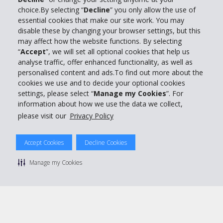
Info su Hertz
choice.By selecting “
Decline
” you only allow the use of
essential cookies that make our site work. You may
Business
disable these by changing your browser settings, but this
may affect how the website functions. By selecting
“
Accept
”, we will set all optional cookies that help us
Customer Service
analyse traffic, offer enhanced functionality, as well as
personalised content and ads.To find out more about the
Prenota con Hertz
cookies we use and to decide your optional cookies
settings, please select “
Manage my Cookies
”. For
information about how we use the data we collect,
please visit our
Privacy Policy
© 2026 The Hertz System, Inc.
Accept Cookies
Decline Cookies
Privacy Policy
|
Condizioni di Utilizzo
|
Termini e Condizioni di
noleggio
|
Mappa sito Hertz
Manage my Cookies
Manage cookie preferences