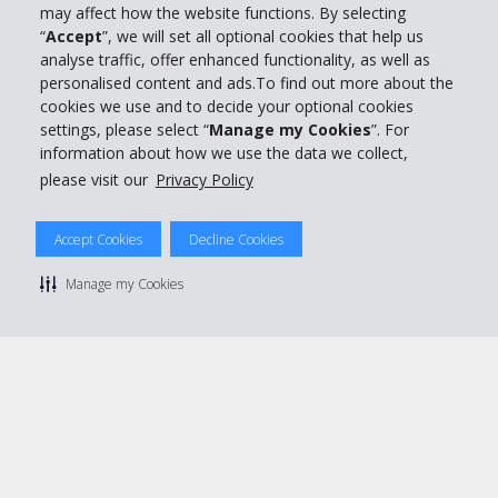
may affect how the website functions. By selecting
“
Accept
”, we will set all optional cookies that help us
Customer Service
analyse traffic, offer enhanced functionality, as well as
personalised content and ads.To find out more about the
cookies we use and to decide your optional cookies
Prenota con Hertz
settings, please select “
Manage my Cookies
”. For
information about how we use the data we collect,
please visit our
Privacy Policy
© 2026 The Hertz System, Inc.
Accept Cookies
Decline Cookies
Privacy Policy
|
Condizioni di Utilizzo
|
Termini e Condizioni di
noleggio
|
Mappa sito Hertz
Manage my Cookies
Manage cookie preferences