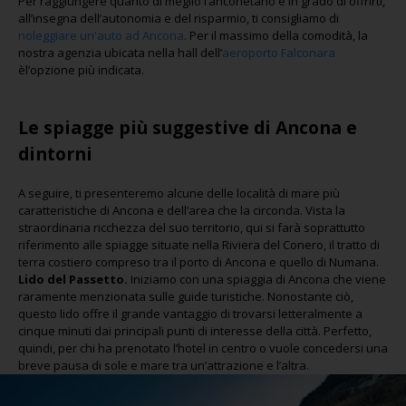
Per raggiungere quanto di meglio l’anconetano è in grado di offrirti,
all’insegna dell’autonomia e del risparmio, ti consigliamo di
noleggiare un'auto ad Ancona
. Per il massimo della comodità, la
nostra agenzia ubicata nella hall dell’
aeroporto Falconara
èl’opzione più indicata.
Le spiagge più suggestive di Ancona e
dintorni
A seguire, ti presenteremo alcune delle località di mare più
caratteristiche di Ancona e dell’area che la circonda. Vista la
straordinaria ricchezza del suo territorio, qui si farà soprattutto
riferimento alle spiagge situate nella Riviera del Conero, il tratto di
terra costiero compreso tra il porto di Ancona e quello di Numana.
Lido del Passetto.
Iniziamo con una spiaggia di Ancona che viene
raramente menzionata sulle guide turistiche. Nonostante ciò,
questo lido offre il grande vantaggio di trovarsi letteralmente a
cinque minuti dai principali punti di interesse della città. Perfetto,
quindi, per chi ha prenotato l’hotel in centro o vuole concedersi una
breve pausa di sole e mare tra un’attrazione e l’altra.