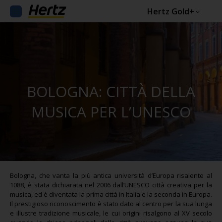
Hertz Gold+
BOLOGNA: CITTÀ DELLA
MUSICA PER L’UNESCO
Bologna, che vanta la più antica università d’Europa risalente al
1088, è stata dichiarata nel 2006 dall’UNESCO città creativa per la
musica, ed è diventata la prima città in Italia e la seconda in Europa.
Il prestigioso riconoscimento è stato dato al centro per la sua lunga
e illustre tradizione musicale, le cui origini risalgono al XV secolo