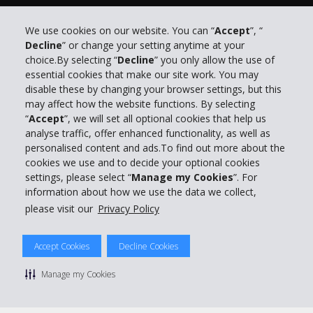
We use cookies on our website. You can “
Accept
”, “
Decline
” or change your setting anytime at your
Info su Hertz
choice.By selecting “
Decline
” you only allow the use of
essential cookies that make our site work. You may
Business
disable these by changing your browser settings, but this
may affect how the website functions. By selecting
“
Accept
”, we will set all optional cookies that help us
Customer Service
analyse traffic, offer enhanced functionality, as well as
personalised content and ads.To find out more about the
Prenota con Hertz
cookies we use and to decide your optional cookies
settings, please select “
Manage my Cookies
”. For
information about how we use the data we collect,
please visit our
Privacy Policy
© 2026 The Hertz System, Inc.
Accept Cookies
Decline Cookies
Privacy Policy
|
Condizioni di Utilizzo
|
Termini e Condizioni di
noleggio
|
Mappa sito Hertz
Manage my Cookies
Manage cookie preferences