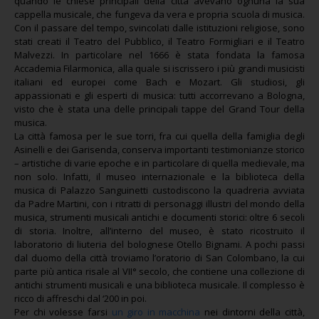
quando le chiese principali della città avevano ognuna la sua
cappella musicale, che fungeva da vera e propria scuola di musica.
Con il passare del tempo, svincolati dalle istituzioni religiose, sono
stati creati il Teatro del Pubblico, il Teatro Formigliari e il Teatro
Malvezzi. In particolare nel 1666 è stata fondata la famosa
Accademia Filarmonica, alla quale si iscrissero i più grandi musicisti
italiani ed europei come Bach e Mozart. Gli studiosi, gli
appassionati e gli esperti di musica: tutti accorrevano a Bologna,
visto che è stata una delle principali tappe del Grand Tour della
musica.
La città famosa per le sue torri, fra cui quella della famiglia degli
Asinelli e dei Garisenda, conserva importanti testimonianze storico
– artistiche di varie epoche e in particolare di quella medievale, ma
non solo. Infatti, il museo internazionale e la biblioteca della
musica di Palazzo Sanguinetti custodiscono la quadreria avviata
da Padre Martini, con i ritratti di personaggi illustri del mondo della
musica, strumenti musicali antichi e documenti storici: oltre 6 secoli
di storia. Inoltre, all’interno del museo, è stato ricostruito il
laboratorio di liuteria del bolognese Otello Bignami. A pochi passi
dal duomo della città troviamo l’oratorio di San Colombano, la cui
parte più antica risale al VII° secolo, che contiene una collezione di
antichi strumenti musicali e una biblioteca musicale. Il complesso è
ricco di affreschi dal ‘200 in poi.
Per chi volesse farsi
un giro in macchina
nei dintorni della città,