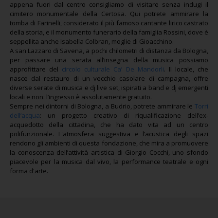
appena fuori dal centro consigliamo di visitare senza indugi il
cimitero monumentale della Certosa. Qui potrete ammirare la
tomba di Farinelli, considerato il più famoso cantante lirico castrato
della storia, e il monumento funerario della famiglia Rossini, dove è
seppellita anche Isabella Colbran, moglie di Gioacchino.
A san Lazzaro di Savena, a pochi chilometri di distanza da Bologna,
per passare una serata all’insegna della musica possiamo
approfittare del
circolo culturale Ca’ De Mandorli
. Il locale, che
nasce dal restauro di un vecchio casolare di campagna, offre
diverse serate di musica e dj live set, ispirati a band e dj emergenti
locali e non: l’ingresso è assolutamente gratuito.
Sempre nei dintorni di Bologna, a Budrio, potrete ammirare le
Torri
dell’acqua
: un progetto creativo di riqualificazione dell’ex-
acquedotto della cittadina, che ha dato vita ad un centro
polifunzionale. L'atmosfera suggestiva e l’acustica degli spazi
rendono gli ambienti di questa fondazione, che mira a promuovere
la conoscenza dell’attività artistica di Giorgio Cocchi, uno sfondo
piacevole per la musica dal vivo, la performance teatrale e ogni
forma d'arte.