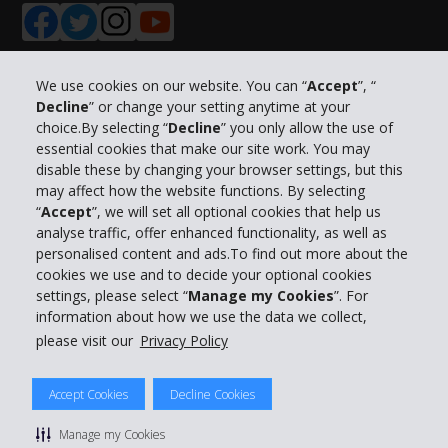
We use cookies on our website. You can “
Accept
”, “
Decline
” or change your setting anytime at your
Info su Hertz
choice.By selecting “
Decline
” you only allow the use of
essential cookies that make our site work. You may
Business
disable these by changing your browser settings, but this
may affect how the website functions. By selecting
“
Accept
”, we will set all optional cookies that help us
Customer Service
analyse traffic, offer enhanced functionality, as well as
personalised content and ads.To find out more about the
Prenota con Hertz
cookies we use and to decide your optional cookies
settings, please select “
Manage my Cookies
”. For
information about how we use the data we collect,
please visit our
Privacy Policy
© 2026 The Hertz System, Inc.
Accept Cookies
Decline Cookies
Privacy Policy
|
Condizioni di Utilizzo
|
Termini e Condizioni di
noleggio
|
Mappa sito Hertz
Manage my Cookies
Manage cookie preferences