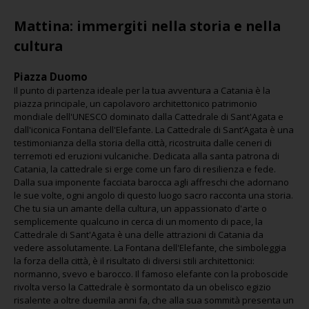
Mattina: immergiti nella storia e nella
cultura
Piazza Duomo
Il punto di partenza ideale per la tua avventura a Catania è la
piazza principale, un capolavoro architettonico patrimonio
mondiale dell'UNESCO dominato dalla Cattedrale di Sant'Agata e
dall'iconica Fontana dell'Elefante. La Cattedrale di Sant’Agata è una
testimonianza della storia della città, ricostruita dalle ceneri di
terremoti ed eruzioni vulcaniche. Dedicata alla santa patrona di
Catania, la cattedrale si erge come un faro di resilienza e fede.
Dalla sua imponente facciata barocca agli affreschi che adornano
le sue volte, ogni angolo di questo luogo sacro racconta una storia.
Che tu sia un amante della cultura, un appassionato d'arte o
semplicemente qualcuno in cerca di un momento di pace, la
Cattedrale di Sant'Agata è una delle attrazioni di Catania da
vedere assolutamente. La Fontana dell'Elefante, che simboleggia
la forza della città, è il risultato di diversi stili architettonici:
normanno, svevo e barocco. Il famoso elefante con la proboscide
rivolta verso la Cattedrale è sormontato da un obelisco egizio
risalente a oltre duemila anni fa, che alla sua sommità presenta un