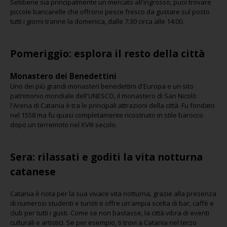
Sebbene sia principalmente un mercato all'ingrosso, puoi trovare
piccole bancarelle che offrono pesce fresco da gustare sul posto
tutti i giorni tranne la domenica, dalle 7:30 circa alle 14:00.
Pomeriggio: esplora il resto della città
Monastero dei Benedettini
Uno dei più grandi monasteri benedettini d'Europa e un sito
patrimonio mondiale dell'UNESCO, il monastero di San Nicolò
l'Arena di Catania è tra le principali attrazioni della città. Fu fondato
nel 1558 ma fu quasi completamente ricostruito in stile barocco
dopo un terremoto nel XVIII secolo.
Sera: rilassati e goditi la vita notturna
catanese
Catania è nota per la sua vivace vita notturna, grazie alla presenza
di numerosi studenti e turisti e offre un'ampia scelta di bar, caffè e
club per tutti i gusti. Come se non bastasse, la città vibra di eventi
culturali e artistici. Se per esempio, ti trovi a Catania nel terzo