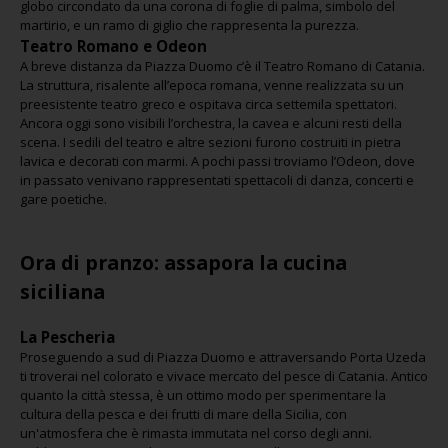
globo circondato da una corona di foglie di palma, simbolo del
martirio, e un ramo di giglio che rappresenta la purezza.
Teatro Romano e Odeon
A breve distanza da Piazza Duomo c’è il Teatro Romano di Catania.
La struttura, risalente all’epoca romana, venne realizzata su un
preesistente teatro greco e ospitava circa settemila spettatori.
Ancora oggi sono visibili l’orchestra, la cavea e alcuni resti della
scena. I sedili del teatro e altre sezioni furono costruiti in pietra
lavica e decorati con marmi. A pochi passi troviamo l’Odeon, dove
in passato venivano rappresentati spettacoli di danza, concerti e
gare poetiche.
Ora di pranzo: assapora la cucina
siciliana
La Pescheria
Proseguendo a sud di Piazza Duomo e attraversando Porta Uzeda
ti troverai nel colorato e vivace mercato del pesce di Catania. Antico
quanto la città stessa, è un ottimo modo per sperimentare la
cultura della pesca e dei frutti di mare della Sicilia, con
un'atmosfera che è rimasta immutata nel corso degli anni.