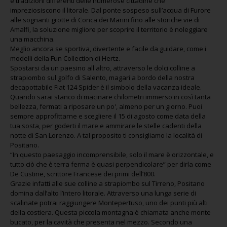
e tradizioni differenti delle numerose cittadine che
impreziosiscono il litorale. Dal ponte sospeso sull’acqua di Furore
alle sognanti grotte di Conca dei Marini fino alle storiche vie di
Amalfi, la soluzione migliore per scoprire il territorio è noleggiare
una macchina.
Meglio ancora se sportiva, divertente e facile da guidare, come i
modelli della Fun Collection di Hertz.
Spostarsi da un paesino all'altro, attraverso le dolci colline a
strapiombo sul golfo di Salento, magari a bordo della nostra
decapottabile Fiat 124 Spider è il simbolo della vacanza ideale.
Quando sarai stanco di macinare chilometri immerso in così tanta
bellezza, fermati a riposare un po', almeno per un giorno. Puoi
sempre approfittarne e scegliere il 15 di agosto come data della
tua sosta, per goderti il mare e ammirare le stelle cadenti della
notte di San Lorenzo. A tal proposito ti consigliamo la località di
Positano.
“In questo paesaggio incomprensibile, solo il mare è orizzontale, e
tutto ciò che è terra ferma è quasi perpendicolare” per dirla come
De Custine, scrittore Francese dei primi dell’800.
Grazie infatti alle sue colline a strapiombo sul Tirreno, Positano
domina dall’alto l’intero litorale. Attraverso una lunga serie di
scalinate potrai raggiungere Montepertuso, uno dei punti più alti
della costiera. Questa piccola montagna è chiamata anche monte
bucato, per la cavità che presenta nel mezzo. Secondo una