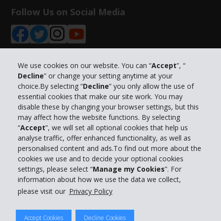
Follow Us on Social Media
We use cookies on our website. You can “
Accept
”, “
Decline
” or change your setting anytime at your
Info su Hertz
choice.By selecting “
Decline
” you only allow the use of
essential cookies that make our site work. You may
Business
disable these by changing your browser settings, but this
may affect how the website functions. By selecting
“
Accept
”, we will set all optional cookies that help us
Customer Service
analyse traffic, offer enhanced functionality, as well as
personalised content and ads.To find out more about the
Prenota con Hertz
cookies we use and to decide your optional cookies
settings, please select “
Manage my Cookies
”. For
information about how we use the data we collect,
please visit our
Privacy Policy
© 2026 The Hertz System, Inc.
Accept Cookies
Decline Cookies