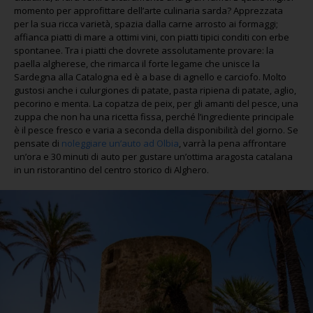
momento per approfittare dell’arte culinaria sarda? Apprezzata
per la sua ricca varietà, spazia dalla carne arrosto ai formaggi;
affianca piatti di mare a ottimi vini, con piatti tipici conditi con erbe
spontanee. Tra i piatti che dovrete assolutamente provare: la
paella algherese, che rimarca il forte legame che unisce la
Sardegna alla Catalogna ed è a base di agnello e carciofo. Molto
gustosi anche i culurgiones di patate, pasta ripiena di patate, aglio,
pecorino e menta. La copatza de peix, per gli amanti del pesce, una
zuppa che non ha una ricetta fissa, perché l’ingrediente principale
è il pesce fresco e varia a seconda della disponibilità del giorno. Se
pensate di
noleggiare un’auto ad Olbia
, varrà la pena affrontare
un’ora e 30 minuti di auto per gustare un’ottima aragosta catalana
in un ristorantino del centro storico di Alghero.