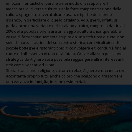
emozioni fantastiche, perché avrai modo di assaporare il
mescolarsi di diverse culture. Per la forte compenetrazione della
cultura spagnola, troverai alcune usanze tipiche del mondo
ispanico, in particolare di quello catalano. Ad Alghero, infatti, si
parla anche una variante del catalano arcaico, compreso da circa il
20% della popolazione. Sarà un viaggio adatto a chiunque abbia
voglia di farsi continuamente stupire da una città ricca di tutto, non
solo di mare. Il fascino del suo centro storico, con i vicoli pieni di
piccole botteghe e ristoranti tipici, ti coinvolgerà e ti condurrà fino al
cuore ed all’essenza di una città fatata. Grazie alla sua posizione
strategica da Alghero sarà possibile raggiungere altre interessanti
città come Sassari ed Olbia.
Storia, tradizione, religione, cultura e relax, Alghero è una meta che
accontenta proprio tutti, anche coloro che scelgono di trascorrere
una vacanza in famiglia, in zone residenziali.