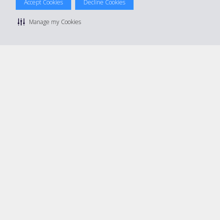
Accept Cookies
Decline Cookies
Privacy Policy
|
Condizioni di Utilizzo
|
Termini e Condizioni di
noleggio
|
Mappa sito Hertz
Manage my Cookies
Manage cookie preferences