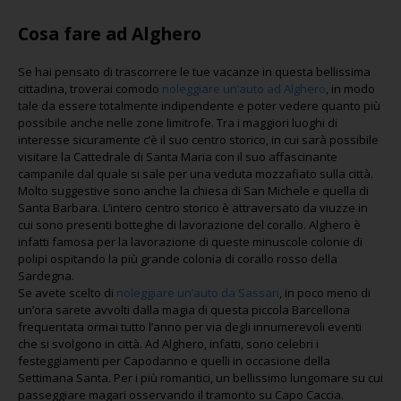
Cosa fare ad Alghero
Se hai pensato di trascorrere le tue vacanze in questa bellissima
cittadina, troverai comodo
noleggiare un’auto ad Alghero
, in modo
tale da essere totalmente indipendente e poter vedere quanto più
possibile anche nelle zone limitrofe. Tra i maggiori luoghi di
interesse sicuramente c’è il suo centro storico, in cui sarà possibile
visitare la Cattedrale di Santa Maria con il suo affascinante
campanile dal quale si sale per una veduta mozzafiato sulla città.
Molto suggestive sono anche la chiesa di San Michele e quella di
Santa Barbara. L’intero centro storico è attraversato da viuzze in
cui sono presenti botteghe di lavorazione del corallo. Alghero è
infatti famosa per la lavorazione di queste minuscole colonie di
polipi ospitando la più grande colonia di corallo rosso della
Sardegna.
Se avete scelto di
noleggiare un’auto da Sassari
, in poco meno di
un’ora sarete avvolti dalla magia di questa piccola Barcellona
frequentata ormai tutto l’anno per via degli innumerevoli eventi
che si svolgono in città. Ad Alghero, infatti, sono celebri i
festeggiamenti per Capodanno e quelli in occasione della
Settimana Santa. Per i più romantici, un bellissimo lungomare su cui
passeggiare magari osservando il tramonto su Capo Caccia.