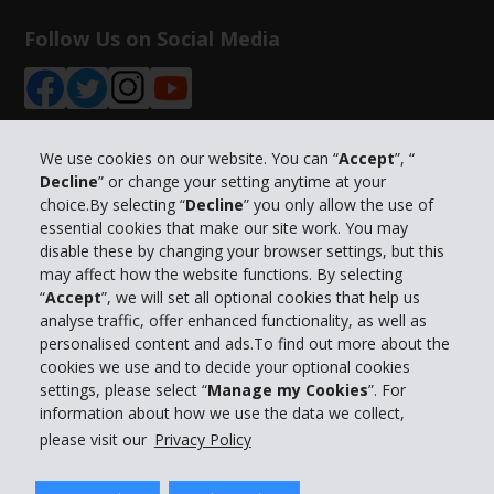
Follow Us on Social Media
We use cookies on our website. You can “
Accept
”, “
Decline
” or change your setting anytime at your
Info su Hertz
choice.By selecting “
Decline
” you only allow the use of
essential cookies that make our site work. You may
Business
disable these by changing your browser settings, but this
may affect how the website functions. By selecting
“
Accept
”, we will set all optional cookies that help us
Customer Service
analyse traffic, offer enhanced functionality, as well as
personalised content and ads.To find out more about the
Prenota con Hertz
cookies we use and to decide your optional cookies
settings, please select “
Manage my Cookies
”. For
information about how we use the data we collect,
please visit our
Privacy Policy
© 2026 The Hertz System, Inc.