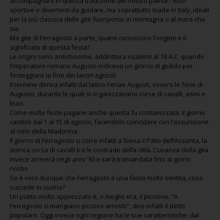
accompagnarti in questa tradizione del nostro paese? Auto
sportive e divertenti da guidare, ma soprattutto made in Italy, ideali
per la più classica delle gite fuoriporta: in montagna o al mare che
sia.
Ma gite di Ferragosto a parte, quanti conoscono l’origine e il
significato di questa festa?
Le origini sono antichissime, addirittura risalenti al 18 A.C. quando
l’imperatore romano Augusto indiceva un giorno di giubilo per
festeggiare la fine dei lavori agricoli.
Il termine deriva infatti dal latino Feriae Augusti, ovvero le ferie di
Augusto, durante le quali si organizzavano corse di cavalli, asini e
buoi.
Come molte feste pagane anche questa fu cristianizzata: il giorno
cambiò dal 1 al 15 di agosto, facendolo coincidere con l’assunzione
al cielo della Madonna.
Il giorno di Ferragosto si corre infatti a Siena il Palio dell’Assunta, la
storica corsa di cavalli tra le contrade della città. L’usanza della gita
invece arriverà negli anni ’30 e sarà tramandata fino ai giorni
nostri.
Se è vero dunque che Ferragosto è una festa molto sentita, cosa
succede in cucina?
Un piatto molto apprezzato è, o meglio era, il piccione. “A
Ferragosto si mangiano piccioni arrosto”, dice infatti il detto
popolare. Oggi invece ogni regione ha le sue caratteristiche: dal