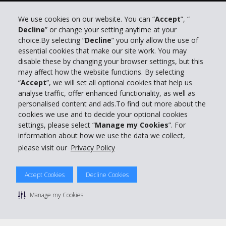
We use cookies on our website. You can “
Accept
”, “
Decline
” or change your setting anytime at your
Info su Hertz
choice.By selecting “
Decline
” you only allow the use of
essential cookies that make our site work. You may
Business
disable these by changing your browser settings, but this
may affect how the website functions. By selecting
“
Accept
”, we will set all optional cookies that help us
Customer Service
analyse traffic, offer enhanced functionality, as well as
personalised content and ads.To find out more about the
Prenota con Hertz
cookies we use and to decide your optional cookies
settings, please select “
Manage my Cookies
”. For
information about how we use the data we collect,
please visit our
Privacy Policy
© 2026 The Hertz System, Inc.
Accept Cookies
Decline Cookies
Privacy Policy
|
Condizioni di Utilizzo
|
Termini e Condizioni di
noleggio
|
Mappa sito Hertz
Manage my Cookies
Manage cookie preferences