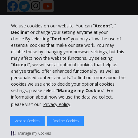
We use cookies on our website. You can “
Accept
”, “
Decline
” or change your setting anytime at your
Info su Hertz
choice.By selecting “
Decline
” you only allow the use of
essential cookies that make our site work. You may
Business
disable these by changing your browser settings, but this
may affect how the website functions. By selecting
“
Accept
”, we will set all optional cookies that help us
Customer Service
analyse traffic, offer enhanced functionality, as well as
personalised content and ads.To find out more about the
Prenota con Hertz
cookies we use and to decide your optional cookies
settings, please select “
Manage my Cookies
”. For
information about how we use the data we collect,
please visit our
Privacy Policy
© 2026 The Hertz System, Inc.
Accept Cookies
Decline Cookies
Privacy Policy
|
Condizioni di Utilizzo
|
Termini e Condizioni di
noleggio
|
Mappa sito Hertz
Manage my Cookies
Manage cookie preferences