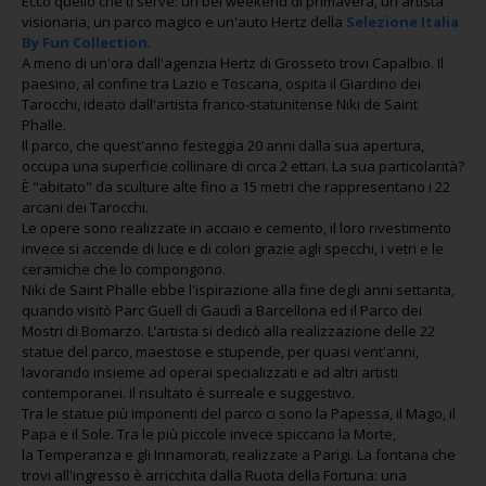
Ecco quello che ti serve: un bel weekend di primavera, un'artista
visionaria, un parco magico e un'auto Hertz della
Selezione Italia
By Fun Collection
.
A meno di un'ora dall'agenzia Hertz di Grosseto trovi Capalbio. Il
paesino, al confine tra Lazio e Toscana, ospita il Giardino dei
Tarocchi, ideato dall'artista franco-statunitense Niki de Saint
Phalle.
Il parco, che quest'anno festeggia 20 anni dalla sua apertura,
occupa una superficie collinare di circa 2 ettari. La sua particolarità?
È "abitato" da sculture alte fino a 15 metri che rappresentano i 22
arcani dei Tarocchi.
Le opere sono realizzate in acciaio e cemento, il loro rivestimento
invece si accende di luce e di colori grazie agli specchi, i vetri e le
ceramiche che lo compongono.
Niki de Saint Phalle ebbe l'ispirazione alla fine degli anni settanta,
quando visitò Parc Guell di Gaudì a Barcellona ed il Parco dei
Mostri di Bomarzo. L’artista si dedicò alla realizzazione delle 22
statue del parco, maestose e stupende, per quasi vent'anni,
lavorando insieme ad operai specializzati e ad altri artisti
contemporanei. Il risultato è surreale e suggestivo.
Tra le statue più imponenti del parco ci sono la Papessa, il Mago, il
Papa e il Sole. Tra le più piccole invece spiccano la Morte,
la Temperanza e gli Innamorati, realizzate a Parigi. La fontana che
trovi all'ingresso è arricchita dalla Ruota della Fortuna: una