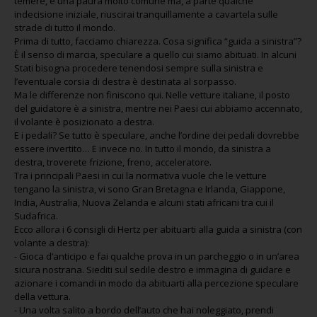
temere, è una paura molto comune ma, a parte qualche
indecisione iniziale, riuscirai tranquillamente a cavartela sulle
strade di tutto il mondo.
Prima di tutto, facciamo chiarezza. Cosa significa “guida a sinistra”?
È il senso di marcia, speculare a quello cui siamo abituati. In alcuni
Stati bisogna procedere tenendosi sempre sulla sinistra e
l’eventuale corsia di destra è destinata al sorpasso.
Ma le differenze non finiscono qui. Nelle vetture italiane, il posto
del guidatore è a sinistra, mentre nei Paesi cui abbiamo accennato,
il volante è posizionato a destra.
E i pedali? Se tutto è speculare, anche l’ordine dei pedali dovrebbe
essere invertito… E invece no. In tutto il mondo, da sinistra a
destra, troverete frizione, freno, acceleratore.
Tra i principali Paesi in cui la normativa vuole che le vetture
tengano la sinistra, vi sono Gran Bretagna e Irlanda, Giappone,
India, Australia, Nuova Zelanda e alcuni stati africani tra cui il
Sudafrica.
Ecco allora i 6 consigli di Hertz per abituarti alla guida a sinistra (con
volante a destra):
- Gioca d’anticipo e fai qualche prova in un parcheggio o in un’area
sicura nostrana. Siediti sul sedile destro e immagina di guidare e
azionare i comandi in modo da abituarti alla percezione speculare
della vettura.
- Una volta salito a bordo dell’auto che hai noleggiato, prendi