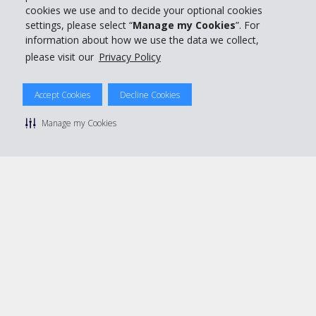
Prenota con Hertz
cookies we use and to decide your optional cookies
settings, please select “
Manage my Cookies
”. For
information about how we use the data we collect,
please visit our
Privacy Policy
© 2026 The Hertz System, Inc.
Accept Cookies
Decline Cookies
Privacy Policy
|
Condizioni di Utilizzo
|
Termini e Condizioni di
noleggio
|
Mappa sito Hertz
Manage my Cookies
Manage cookie preferences