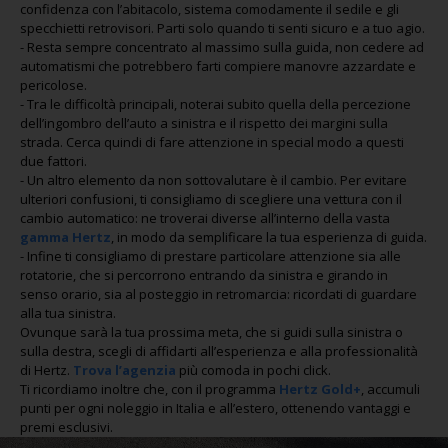
confidenza con l’abitacolo, sistema comodamente il sedile e gli
specchietti retrovisori. Parti solo quando ti senti sicuro e a tuo agio.
- Resta sempre concentrato al massimo sulla guida, non cedere ad
automatismi che potrebbero farti compiere manovre azzardate e
pericolose.
- Tra le difficoltà principali, noterai subito quella della percezione
dell’ingombro dell’auto a sinistra e il rispetto dei margini sulla
strada. Cerca quindi di fare attenzione in special modo a questi
due fattori.
- Un altro elemento da non sottovalutare è il cambio. Per evitare
ulteriori confusioni, ti consigliamo di scegliere una vettura con il
cambio automatico: ne troverai diverse all’interno della vasta
gamma Hertz
, in modo da semplificare la tua esperienza di guida.
- Infine ti consigliamo di prestare particolare attenzione sia alle
rotatorie, che si percorrono entrando da sinistra e girando in
senso orario, sia al posteggio in retromarcia: ricordati di guardare
alla tua sinistra.
Ovunque sarà la tua prossima meta, che si guidi sulla sinistra o
sulla destra, scegli di affidarti all’esperienza e alla professionalità
di Hertz.
Trova l’agenzia
più comoda in pochi click.
Ti ricordiamo inoltre che, con il programma
Hertz Gold+
, accumuli
punti per ogni noleggio in Italia e all’estero, ottenendo vantaggi e
premi esclusivi.