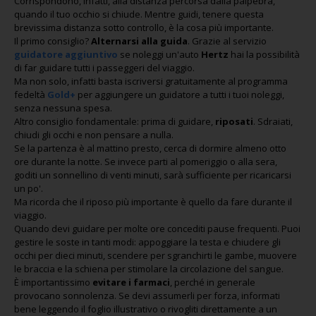
Corrispondono, infatti, alla distanza percorsa dalla palpebra,
quando il tuo occhio si chiude. Mentre guidi, tenere questa
brevissima distanza sotto controllo, è la cosa più importante.
Il primo consiglio?
Alternarsi alla guida
. Grazie al servizio
guidatore aggiuntivo
se noleggi un'auto
Hertz
hai la possibilità
di far guidare tutti i passeggeri del viaggio.
Ma non solo, infatti basta iscriversi gratuitamente al programma
fedeltà
Gold+
per aggiungere un guidatore a tutti i tuoi noleggi,
senza nessuna spesa.
Altro consiglio fondamentale: prima di guidare,
riposati
. Sdraiati,
chiudi gli occhi e non pensare a nulla.
Se la partenza è al mattino presto, cerca di dormire almeno otto
ore durante la notte. Se invece parti al pomeriggio o alla sera,
goditi un sonnellino di venti minuti, sarà sufficiente per ricaricarsi
un po'.
Ma ricorda che il riposo più importante è quello da fare durante il
viaggio.
Quando devi guidare per molte ore concediti pause frequenti. Puoi
gestire le soste in tanti modi: appoggiare la testa e chiudere gli
occhi per dieci minuti, scendere per sgranchirti le gambe, muovere
le braccia e la schiena per stimolare la circolazione del sangue.
È importantissimo
evitare i farmaci
, perché in generale
provocano sonnolenza. Se devi assumerli per forza, informati
bene leggendo il foglio illustrativo o rivogliti direttamente a un