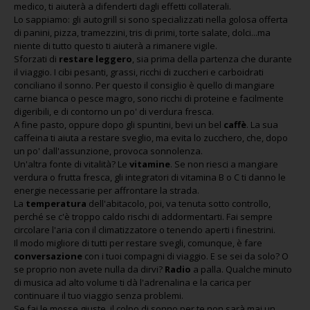
medico, ti aiuterà a difenderti dagli effetti collaterali.
Lo sappiamo: gli autogrill si sono specializzati nella golosa offerta
di panini, pizza, tramezzini, tris di primi, torte salate, dolci...ma
niente di tutto questo ti aiuterà a rimanere vigile.
Sforzati di
restare leggero
, sia prima della partenza che durante
il viaggio. I cibi pesanti, grassi, ricchi di zuccheri e carboidrati
conciliano il sonno. Per questo il consiglio è quello di mangiare
carne bianca o pesce magro, sono ricchi di proteine e facilmente
digeribili, e di contorno un po' di verdura fresca.
A fine pasto, oppure dopo gli spuntini, bevi un bel
caffè
. La sua
caffeina ti aiuta a restare sveglio, ma evita lo zucchero, che, dopo
un po' dall'assunzione, provoca sonnolenza.
Un'altra fonte di vitalità? Le
vitamine
. Se non riesci a mangiare
verdura o frutta fresca, gli integratori di vitamina B o C ti danno le
energie necessarie per affrontare la strada.
La
temperatura
dell'abitacolo, poi, va tenuta sotto controllo,
perché se c'è troppo caldo rischi di addormentarti. Fai sempre
circolare l'aria con il climatizzatore o tenendo aperti i finestrini.
Il modo migliore di tutti per restare svegli, comunque, è fare
conversazione
con i tuoi compagni di viaggio. E se sei da solo? O
se proprio non avete nulla da dirvi?
Radio
a palla. Qualche minuto
di musica ad alto volume ti dà l'adrenalina e la carica per
continuare il tuo viaggio senza problemi.
Se fai le mosse giuste, il colpo di sonno per te non sarà mai un