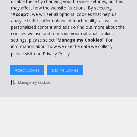
Business
disable these by changing your browser settings, but this
may affect how the website functions. By selecting
“
Accept
”, we will set all optional cookies that help us
Customer Service
analyse traffic, offer enhanced functionality, as well as
personalised content and ads.To find out more about the
Prenota con Hertz
cookies we use and to decide your optional cookies
settings, please select “
Manage my Cookies
”. For
information about how we use the data we collect,
please visit our
Privacy Policy
© 2026 The Hertz System, Inc.
Accept Cookies
Decline Cookies
Privacy Policy
|
Condizioni di Utilizzo
|
Termini e Condizioni di
noleggio
|
Mappa sito Hertz
Manage my Cookies
Manage cookie preferences