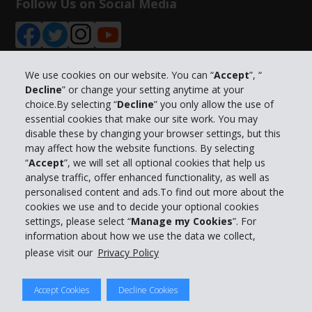
Follow Us on Social Media
We use cookies on our website. You can “
Accept
”, “
Decline
” or change your setting anytime at your
Info su Hertz
choice.By selecting “
Decline
” you only allow the use of
essential cookies that make our site work. You may
disable these by changing your browser settings, but this
Business
may affect how the website functions. By selecting
“
Accept
”, we will set all optional cookies that help us
Customer Service
analyse traffic, offer enhanced functionality, as well as
personalised content and ads.To find out more about the
cookies we use and to decide your optional cookies
Prenota con Hertz
settings, please select “
Manage my Cookies
”. For
information about how we use the data we collect,
please visit our
Privacy Policy
© 2026 The Hertz System, Inc.
Accept Cookies
Decline Cookies
Privacy Policy
|
Condizioni di Utilizzo
|
Termini e Condizioni di