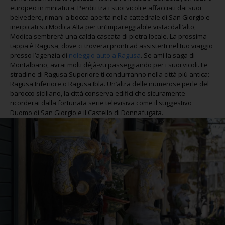
europeo in miniatura. Perditi tra i suoi vicoli e affacciati dai suoi
belvedere, rimani a bocca aperta nella cattedrale di San Giorgio e
inerpicati su Modica Alta per un’impareggiabile vista: dall’alto,
Modica sembrerà una calda cascata di pietra locale. La prossima
tappa è Ragusa, dove ci troverai pronti ad assisterti nel tuo viaggio
presso l’agenzia di
noleggio auto a Ragusa
. Se ami la saga di
Montalbano, avrai molti déjà-vu passeggiando per i suoi vicoli. Le
stradine di Ragusa Superiore ti condurranno nella città più antica:
Ragusa Inferiore o Ragusa Ibla. Un’altra delle numerose perle del
barocco siciliano, la città conserva edifici che sicuramente
ricorderai dalla fortunata serie televisiva come il suggestivo
Duomo di San Giorgio e il Castello di Donnafugata.