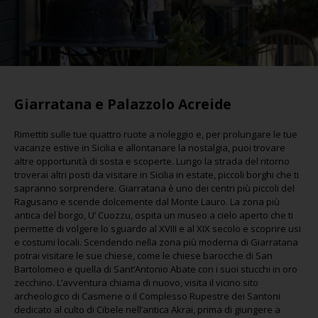
Giarratana e Palazzolo Acreide
Rimettiti sulle tue quattro ruote a noleggio e, per prolungare le tue
vacanze estive in Sicilia e allontanare la nostalgia, puoi trovare
altre opportunità di sosta e scoperte. Lungo la strada del ritorno
troverai altri posti da visitare in Sicilia in estate, piccoli borghi che ti
sapranno sorprendere. Giarratana è uno dei centri più piccoli del
Ragusano e scende dolcemente dal Monte Lauro. La zona più
antica del borgo, U’ Cuozzu, ospita un museo a cielo aperto che ti
permette di volgere lo sguardo al XVIII e al XIX secolo e scoprire usi
e costumi locali. Scendendo nella zona più moderna di Giarratana
potrai visitare le sue chiese, come le chiese barocche di San
Bartolomeo e quella di Sant’Antonio Abate con i suoi stucchi in oro
zecchino. L’avventura chiama di nuovo, visita il vicino sito
archeologico di Casmene o il Complesso Rupestre dei Santoni
dedicato al culto di Cibele nell’antica Akrai, prima di giungere a