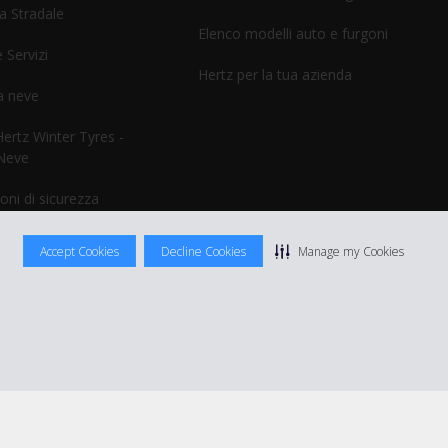
a Stradale
Elenco modelli auto e furgoni
 Servizi
Hertz per la tua azienda
a neve
rtz Winter Tyres -
Neve
oni di sicurezza
Accept Cookies
Decline Cookies
Manage my Cookies
izioni di Utilizzo
|
Termini e Condizioni di noleggio
|
Mappa sito Hertz
Manage cookie preferences