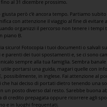
 fino al 31 dicembre prossimo.
to giusta però c’è ancora tempo. Partiamo subito
ifica con attenzione il viaggio al fine di evitar
Quando organizzi il percorso non tenere i tempi t
 piano B.
ia sicuro! Fotocopia i tuoi documenti o salvali s
 e parenti dei tuoi spostamenti e, se ci sono c
calo sempre alla tua famiglia. Sembra banale 
e utile portarsi una guida, magari quelle con in
E, possibilmente, in inglese. Fai attenzione al po
ti che hai deciso di portati dietro tenendo una 
n un posto diverso dal resto. Sarebbe buona abi
a di credito prepagata oppure ricorrere agli spor
o e in luoghi frequentati.