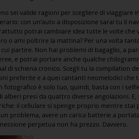
eno sei valide ragioni per scegliere di viaggiare 
inerario: con un’auto a disposizione sarai tu il na
ttutto potrai cambiare idea tutte le volte che v
ro o ami poltrire la mattina? Per una volta tant
n cui partire. Non hai problemi di bagaglio, a part
eree, e potrai portare anche qualche chilogram
l di schiena cronico. Scegli tu la compilation del
zoni preferite e a quei cantanti neomelodici che t
 fotografico è solo tuo, quindi, basta con i selfie
 alberi presi da quattro diverse angolazioni. E, 
riche: il cellulare si spenge proprio mentre sta
un problema, avere un carica batterie a portat
nnessione perpetua non ha prezzo. Davvero.