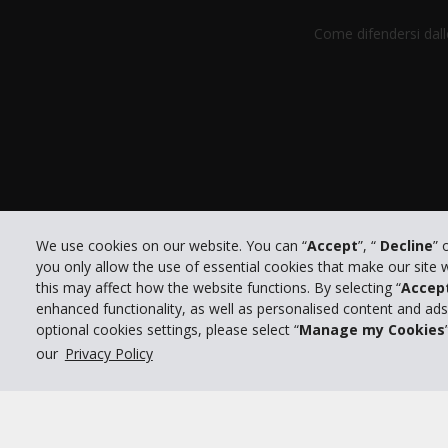
Come difendersi dalle
We use cookies on our website. You can “
Accept
”, “
Decline
” 
you only allow the use of essential cookies that make our site
this may affect how the website functions. By selecting “
Accep
enhanced functionality, as well as personalised content and ad
optional cookies settings, please select “
Manage my Cookies
© 2026 The Hertz System, Inc.
our
Privacy Policy