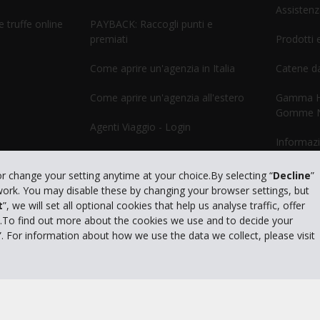
Assistenz
 truffe online
PAYBACK: Raccogli punti e
premiati
Prodotti e
Come aprire un'agenzia in Italia
Catene d
Come aprire un'agenzia all'estero
Gamma He
Gomme 
Agenti Viaggio - Login
Informazi
GDS
or change your setting anytime at your choice.By selecting “
Decline
”
 work. You may disable these by changing your browser settings, but
t
”, we will set all optional cookies that help us analyse traffic, offer
s.To find out more about the cookies we use and to decide your
”. For information about how we use the data we collect, please visit
Privacy Policy
|
Cond