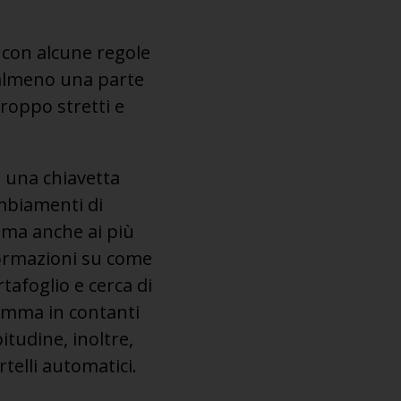
 con alcune regole
e almeno una parte
roppo stretti e
u una chiavetta
ambiamenti di
ma anche ai più
formazioni su come
rtafoglio e cerca di
somma in contanti
tudine, inoltre,
telli automatici.