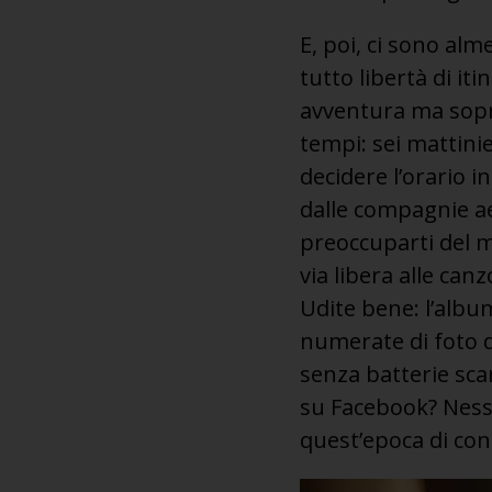
E, poi, ci sono alm
tutto libertà di it
avventura ma sopra
tempi: sei mattinie
decidere l’orario i
dalle compagnie a
preoccuparti del ma
via libera alle can
Udite bene: l’album
numerate di foto di
senza batterie sca
su Facebook? Ness
quest’epoca di co