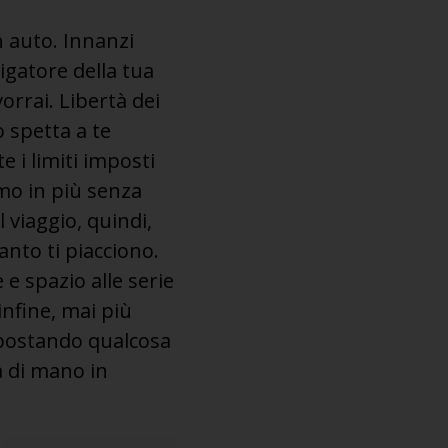
in auto. Innanzi
vigatore della tua
orrai. Libertà dei
o spetta a te
e i limiti imposti
mo in più senza
 viaggio, quindi,
anto ti piacciono.
 e spazio alle serie
infine, mai più
i postando qualcosa
a di mano in