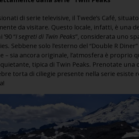
sionati di serie televisive, il Twede’s Café, situa
te da visitare. Questo locale, infatti, è una del
 ’90 “
I segreti di Twin Peaks
”, considerata uno sp
ies. Sebbene solo l’esterno del “Double R Diner”
rie – sia ancora originale, l’atmosfera è proprio q
uietante, tipica di Twin Peaks. Prenotate una c
ebre torta di ciliegie presente nella serie esist
a!