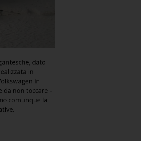
igantesche, dato
ealizzata in
Volkswagen in
e da non toccare –
iamo comunque la
tive.