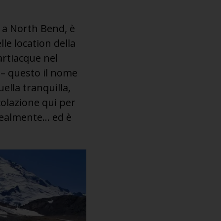
to a North Bend, è
le location della
artiacque nel
 – questo il nome
uella tranquilla,
olazione qui per
e realmente… ed è