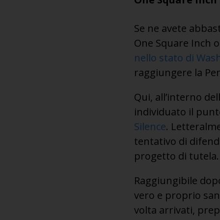
Se ne avete abbasta
One Square Inch of
nello stato di Was
raggiungere la Pen
Qui, all’interno de
individuato il punto
Silence
. Letteralm
tentativo di difen
progetto di tutela.
Raggiungibile dopo
vero e proprio san
volta arrivati, pre