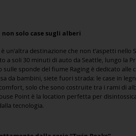
non solo case sugli alberi
è un’altra destinazione che non t’aspetti nello S
 a soli 30 minuti di auto da Seattle, lungo la Pr
 sulle sponde del fiume Raging è dedicato alle ca
sa da bambini, siete fuori strada: le case in leg
 comfort, solo che sono costruite tra i rami di alb
se Point è la location perfetta per disintossicar
alla tecnologia.
rettamente dalla serie “Twin Peaks”