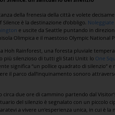
nza della frenesia della città e volete decisamen
 Silence è la destinazione d’obbligo.
Noleggiate
hington
e uscite da Seattle puntando in direzion
isola Olimpica e il maestoso Olympic National P
lla Hoh Rainforest, una foresta pluviale tempera
 più silenzioso di tutti gli Stati Uniti: lo
One Squ
ente significa “un pollice quadrato di silenzio” 
dere il parco dall’inquinamento sonoro attravers
 circa due ore di cammino partendo dal Visitor’
tuario del silenzio è segnalato con un piccolo c
paratevi a vivere un’esperienza unica, in cui è la