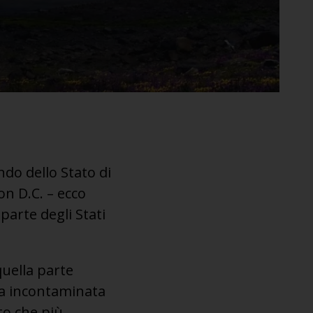
do dello Stato di
n D.C. – ecco
parte degli Stati
quella parte
ra incontaminata
to che più