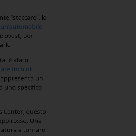
te “staccare”, lo
 un’automobile
e ovest, per
ark.
ta, è stato
are Inch of
e rappresenta un
o uno specifico
s Center, questo
ippo rosso. Una
 natura a tornare