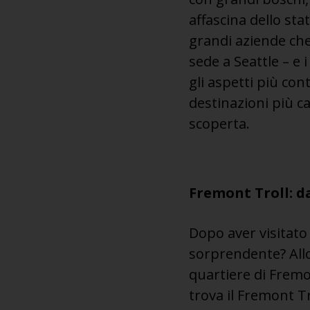
affascina dello st
grandi aziende ch
sede a Seattle – e
gli aspetti più co
destinazioni più c
scoperta.
Fremont Troll: d
Dopo aver visitato 
sorprendente? Allo
quartiere di Fremon
trova il Fremont Tr