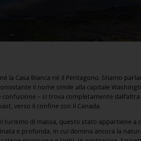
né la Casa Bianca né il Pentagono. Stiamo parlan
nostante il nome simile alla capitale Washingto
ile confusione – si trova completamente dall’altra 
oast, verso il confine con il Canada.
del turismo di massa, questo stato appartiene a 
finata e profonda, in cui domina ancora la natu
 catene montuose e laghi. In particolare, l’aspet