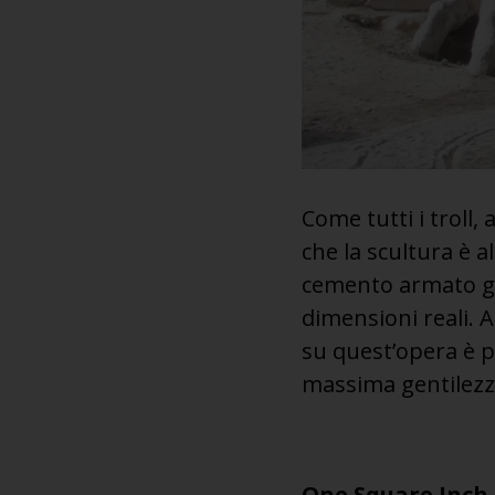
Come tutti i troll
che la scultura è a
cemento armato gr
dimensioni reali. 
su quest’opera è 
massima gentilezza
One Square Inch o