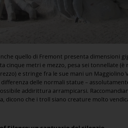
, anche quello di Fremont presenta dimensioni g
lta cinque metri e mezzo, pesa sei tonnellate (è r
ezzo) e stringe fra le sue mani un Maggiolino 
A differenza delle normali statue – assolutament
possibile addirittura arrampicarsi. Raccomand
, dicono che i troll siano creature molto vendica
f Silence: un santuario del silenzio