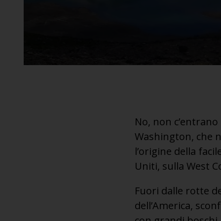
No, non c’entrano 
Washington, che no
l’origine della fac
Uniti, sulla West C
Fuori dalle rotte 
dell’America, scon
con grandi boschi,