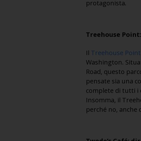
protagonista.
Treehouse Point: 
Il
Treehouse Point
Washington. Situato
Road, questo parco
pensate sia una co
complete di tutti i
Insomma, il Treehou
perché no, anche d
Twede’s Café: di