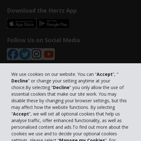
Download the Hertz App
Follow Us on Social Media
We use cookies on our website. You can “
Accept
”, “
Decline
” or change your setting anytime at your
Info su Hertz
choice.By selecting “
Decline
” you only allow the use of
essential cookies that make our site work. You may
Business
disable these by changing your browser settings, but this
may affect how the website functions. By selecting
“
Accept
”, we will set all optional cookies that help us
Customer Service
analyse traffic, offer enhanced functionality, as well as
personalised content and ads.To find out more about the
Prenota con Hertz
cookies we use and to decide your optional cookies
settings, please select “
Manage my Cookies
”. For