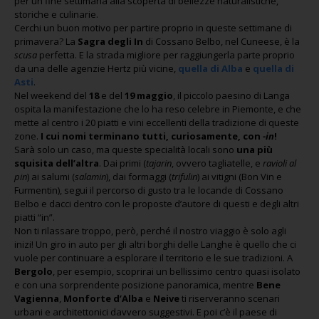
per un fine settimana alla scoperta di bellezze naturalistiche,
storiche e culinarie.
Cerchi un buon motivo per partire proprio in queste settimane di
primavera? La
Sagra degli In
di Cossano Belbo, nel Cuneese, è la
scusa
perfetta. E la strada migliore per raggiungerla parte proprio
da una delle agenzie Hertz più vicine,
quella di Alba
e
quella di
Asti
.
Nel weekend del
18
e del
19 maggio
, il piccolo paesino di Langa
ospita la manifestazione che lo ha reso celebre in Piemonte, e che
mette al centro i 20 piatti e vini eccellenti della tradizione di queste
zone.
I cui nomi terminano tutti, curiosamente, con
-in
!
Sarà solo un caso, ma queste specialità locali sono
una più
squisita dell’altra
. Dai primi (
tajarin
, ovvero tagliatelle, e
ravioli al
pin
) ai salumi (
salamin
), dai formaggi (
trifulin
) ai vitigni (Bon Vin e
Furmentin), segui il percorso di gusto tra le locande di Cossano
Belbo e dacci dentro con le proposte d’autore di questi e degli altri
piatti “in”.
Non ti rilassare troppo, però, perché il nostro viaggio è solo agli
inizi! Un giro in auto per gli altri borghi delle Langhe è quello che ci
vuole per continuare a esplorare il territorio e le sue tradizioni. A
Bergolo
, per esempio, scoprirai un bellissimo centro quasi isolato
e con una sorprendente posizione panoramica, mentre
Bene
Vagienna
,
Monforte d’Alba
e
Neive
ti riserveranno scenari
urbani e architettonici davvero suggestivi. E poi c’è il paese di