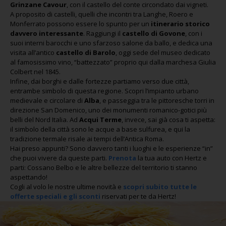
Grinzane Cavour
, con il castello del conte circondato dai vigneti.
A proposito di castelli, quelli che incontri tra Langhe, Roero e
Monferrato possono essere lo spunto per un
itinerario storico
davvero interessante
. Raggiungi il
castello di Govone
, con i
suoi interni barocchi e uno sfarzoso salone da ballo, e dedica una
visita all’antico
castello di
Barolo
, oggi sede del museo dedicato
al famosissimo vino, “battezzato” proprio qui dalla marchesa Giulia
Colbert nel 1845.
Infine, dai borghi e dalle fortezze partiamo verso due città,
entrambe simbolo di questa regione. Scopri l’impianto urbano
medievale e circolare di
Alba
, e passeggia tra le pittoresche torri in
direzione San Domenico, uno dei monumenti romanico-gotici più
belli del Nord Italia. Ad
Acqui Terme
, invece, sai già cosa ti aspetta:
il simbolo della città sono le acque a base sulfurea, e qui la
tradizione termale risale ai tempi dell’Antica Roma.
Hai preso appunti? Sono davvero tanti i luoghi e le esperienze “in”
che puoi vivere da queste parti.
Prenota
la tua auto con Hertz e
parti: Cossano Belbo e le altre bellezze del territorio ti stanno
aspettando!
Cogli al volo le nostre ultime novità e
scopri subito tutte le
offerte speciali e gli sconti
riservati per te da Hertz!