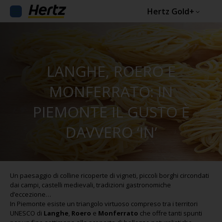
Hertz Gold+
LANGHE, ROERO E
MONFERRATO: IN
PIEMONTE IL GUSTO È
DAVVERO ‘IN’
Un paesaggio di colline ricoperte di vigneti, piccoli borghi circondati
dai campi, castelli medievali, tradizioni gastronomiche
d’eccezione…
In Piemonte esiste un triangolo virtuoso compreso tra i territori
UNESCO di
Langhe
,
Roero
e
Monferrato
che offre tanti spunti