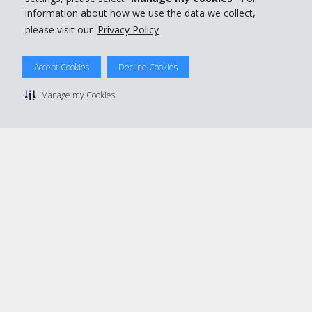
information about how we use the data we collect,
please visit our
Privacy Policy
© 2026 The Hertz System, Inc.
Accept Cookies
Decline Cookies
Privacy Policy
|
Condizioni di Utilizzo
|
Termini e Condizioni di
noleggio
|
Mappa sito Hertz
Manage my Cookies
Manage cookie preferences