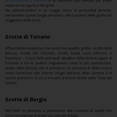
un'automobile a Genova
è la soluzione più indicata per poter
esplorare la Liguria a 360 gradi.
Ma addentrandoci in un viaggio verso le profondità terrestri,
percorriamo quindi luoghi preistorici, alla scoperta delle grotte più
suggestive della zona.
Grotte di Toirano
Affascinante complesso che conta ben quattro grotte - Grotta della
Bàsura, Grotta del Colombo, Grotta Santa Lucia Inferiore e
Superiore – è una delle principali attrattive della Riviera Ligure di
Ponente e tra le quattro segnaliamo come la più spettacolare,
quella della Bàsura, che si articola in un percorso di 450m circa e
conta numerose sale interne, rifugio dell'orso delle caverne e di
uomini preistorici, di cui si trovano le tracce anche nella "Sala dei
misteri".
Grotte di Borgio
800 metri di percorso vi porteranno alla scoperta di quelle che
sono considerate le grotte più colorate d'Italia.