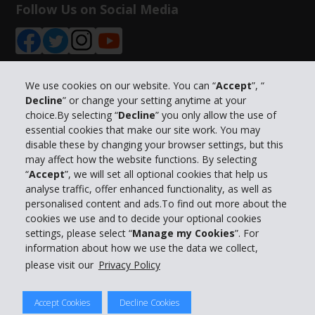
Follow Us on Social Media
We use cookies on our website. You can “
Accept
”, “
Decline
” or change your setting anytime at your
Info su Hertz
choice.By selecting “
Decline
” you only allow the use of
essential cookies that make our site work. You may
Business
disable these by changing your browser settings, but this
may affect how the website functions. By selecting
“
Accept
”, we will set all optional cookies that help us
Customer Service
analyse traffic, offer enhanced functionality, as well as
personalised content and ads.To find out more about the
cookies we use and to decide your optional cookies
Prenota con Hertz
settings, please select “
Manage my Cookies
”. For
information about how we use the data we collect,
please visit our
Privacy Policy
© 2026 The Hertz System, Inc.
Accept Cookies
Decline Cookies
Privacy Policy
|
Condizioni di Utilizzo
|
Termini e Condizioni di