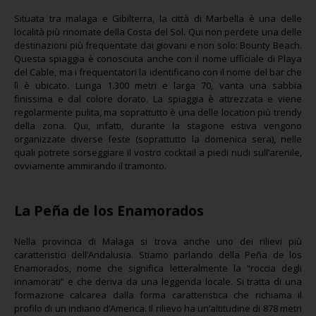
Situata tra malaga e Gibilterra, la città di Marbella è una delle
località più rinomate della Costa del Sol. Qui non perdete una delle
destinazioni più frequentate dai giovani e non solo: Bounty Beach.
Questa spiaggia è conosciuta anche con il nome ufficiale di Playa
del Cable, ma i frequentatori la identificano con il nome del bar che
lì è ubicato. Lunga 1.300 metri e larga 70, vanta una sabbia
finissima e dal colore dorato. La spiaggia è attrezzata e viene
regolarmente pulita, ma soprattutto è una delle location più trendy
della zona. Qui, infatti, durante la stagione estiva vengono
organizzate diverse feste (soprattutto la domenica sera), nelle
quali potrete sorseggiare il vostro cocktail a piedi nudi sull’arenile,
ovviamente ammirando il tramonto.
La Peña de los Enamorados
Nella provincia di Malaga si trova anche uno dei rilievi più
caratteristici dell’Andalusia. Stiamo parlando della Peña de los
Enamorados, nome che significa letteralmente la “roccia degli
innamorati” e che deriva da una leggenda locale. Si tratta di una
formazione calcarea dalla forma caratteristica che richiama il
profilo di un indiano d’America. Il rilievo ha un’altitudine di 878 metri