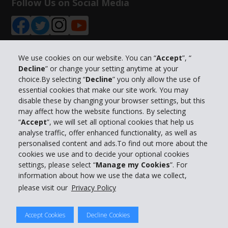
Follow Us on Social Media
We use cookies on our website. You can “
Accept
”, “
Decline
” or change your setting anytime at your
Info su Hertz
choice.By selecting “
Decline
” you only allow the use of
essential cookies that make our site work. You may
Business
disable these by changing your browser settings, but this
may affect how the website functions. By selecting
“
Accept
”, we will set all optional cookies that help us
Customer Service
analyse traffic, offer enhanced functionality, as well as
personalised content and ads.To find out more about the
Prenota con Hertz
cookies we use and to decide your optional cookies
settings, please select “
Manage my Cookies
”. For
information about how we use the data we collect,
please visit our
Privacy Policy
© 2026 The Hertz System, Inc.
Accept Cookies
Decline Cookies
Privacy Policy
|
Condizioni di Utilizzo
|
Termini e Condizioni di