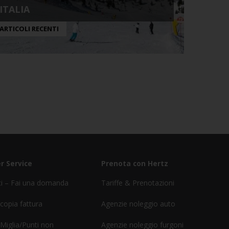
ITALIA
ARTICOLI RECENTI
r Service
Prenota con Hertz
ci – Fai una domanda
Tariffe & Prenotazioni
 copia fattura
Agenzie noleggio auto
 Miglia/Punti non
Agenzie noleggio furgoni