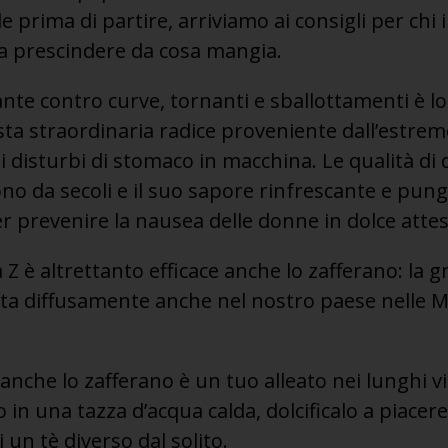
e prima di partire, arriviamo ai consigli per chi i
a prescindere da cosa mangia.
nte contro curve, tornanti e sballottamenti è lo
sta straordinaria radice proveniente dall’estre
i disturbi di stomaco in macchina. Le qualità di
no da secoli e il suo sapore rinfrescante e pun
er prevenire la nausea delle donne in dolce attes
a Z è altrettanto efficace anche lo zafferano: la 
ata diffusamente anche nel nostro paese nelle 
nche lo zafferano è un tuo alleato nei lunghi v
o in una tazza d’acqua calda, dolcificalo a piacere 
i un tè diverso dal solito.