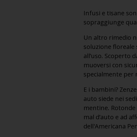
Infusi e tisane so
sopraggiunge quand
Un altro rimedio na
soluzione floreale 
all’uso. Scoperto 
muoversi con sicur
specialmente per ri
E i bambini? Zenzer
auto siede nei sedi
mentine. Rotonde c
mal d’auto e ad af
dell'Americana Pen