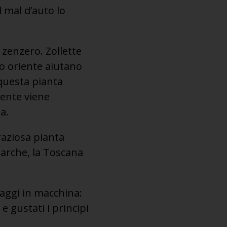
l mal d’auto lo
 zenzero. Zollette
mo oriente aiutano
 questa pianta
gente viene
a.
graziosa pianta
Marche, la Toscana
iaggi in macchina:
e gustati i principi