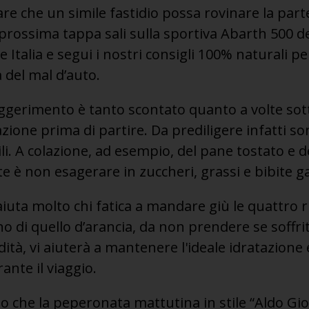
re che un simile fastidio possa rovinare la parte
a prossima tappa sali sulla sportiva Abarth 500 d
e Italia e segui i nostri consigli 100% naturali 
 del mal d’auto.
ggerimento è tanto scontato quanto a volte sot
zione prima di partire. Da prediligere infatti son
li. A colazione, ad esempio, del pane tostato e 
nte è non esagerare in zuccheri, grassi e bibite g
uta molto chi fatica a mandare giù le quattro ru
o di quello d’arancia, da non prendere se soffrit
dità, vi aiuterà a mantenere l'ideale idratazione 
ante il viaggio.
 che la peperonata mattutina in stile “Aldo Gi