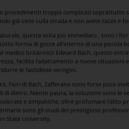
no procedimenti troppo complicati soprattutto s
o già siete sulla strada e non avete tazze e for
turale, questa volta più immediato , sono i fior
sotto forma di gocce all’interno di una piccola 
dal medico britannico Edward Bach, questo estrat
ezza, facilita l’adattamento a nuove situazioni e
durre le fastidiose vertigini.
o, Fiori di Bach, Zafferano sono forse poco invit
li di dietro. Niente paura, la soluzione sono le 
olorate e simpatiche, oltre profumare l’alito p
fermarlo sono gli studi del prestigioso professor
n State University.