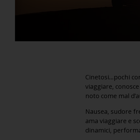
Cinetosi…pochi co
viaggiare, conosce
noto come mal d’a
Nausea, sudore fre
ama viaggiare e sco
dinamici, performa