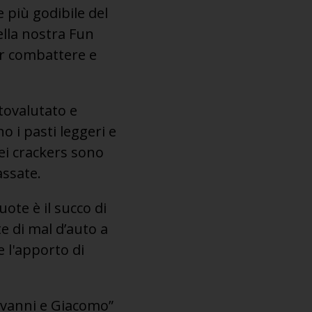
 più godibile del
ella nostra Fun
per combattere e
tovalutato e
o i pasti leggeri e
dei crackers sono
assate.
ote è il succo di
e di mal d’auto a
e l'apporto di
ovanni e Giacomo”