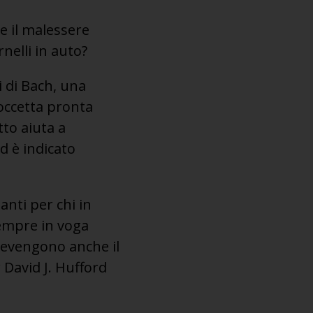
e il malessere
nelli in auto?
i di Bach, una
boccetta pronta
to aiuta a
d è indicato
anti per chi in
sempre in voga
revengono anche il
 David J. Hufford