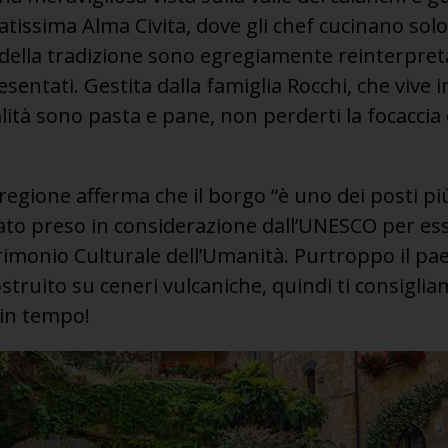
liatissima Alma Civita, dove gli chef cucinano sol
pici della tradizione sono egregiamente reinterpret
entati. Gestita dalla famiglia Rocchi, che vive i
ialità sono pasta e pane, non perderti la focaccia
 regione afferma che il borgo “è uno dei posti pi
to preso in considerazione dall’UNESCO per ess
atrimonio Culturale dell’Umanità. Purtroppo il pae
struito su ceneri vulcaniche, quindi ti consiglia
i in tempo!