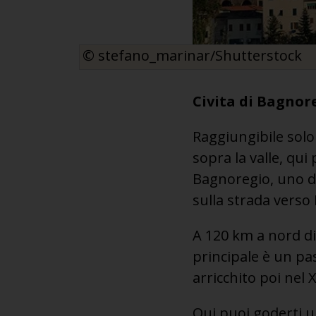
© stefano_marinar/Shutterstock
Civita di Bagnore
Raggiungibile sol
sopra la valle, qui
Bagnoregio, uno dei
sulla strada verso
A 120 km a nord di
principale è un pas
arricchito poi nel 
Qui puoi goderti un