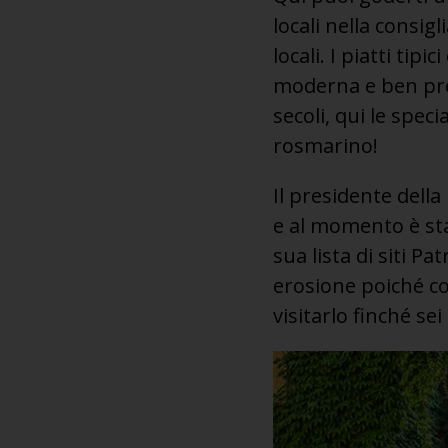
locali nella consig
locali. I piatti ti
moderna e ben pres
secoli, qui le spec
rosmarino!
Il presidente della
e al momento è sta
sua lista di siti P
erosione poiché co
visitarlo finché se