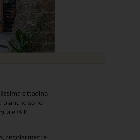
lissima cittadina
se bianche sono
ua e là ti
ta, regolarmente