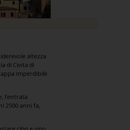
iderevole altezza
a di Civita di
 tappa imperdibile
 l’entrata
hi 2500 anni fa,
ustare cibo e vino