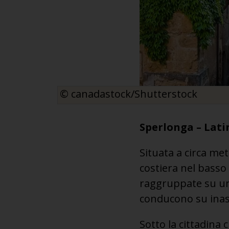
© canadastock/Shutterstock
Sperlonga – Latin
Situata a circa me
costiera nel basso
raggruppate su un 
conducono su inasp
Sotto la cittadina