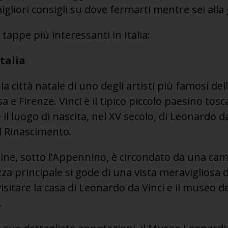
 migliori consigli su dove fermarti mentre sei all
 tappe più interessanti in Italia:
Italia
a città natale di uno degli artisti più famosi dell
a e Firenze. Vinci è il tipico piccolo paesino tos
l luogo di nascita, nel XV secolo, di Leonardo da
l Rinascimento.
line, sotto l’Appennino, è circondato da una camp
zza principale si gode di una vista meravigliosa de
isitare la casa di Leonardo da Vinci e il museo d
.