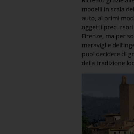
Ricreato grazie al
modelli in scala del
auto, ai primi mode
oggetti precursori
Firenze, ma per so
meraviglie dell’in
puoi decidere di g
della tradizione loc