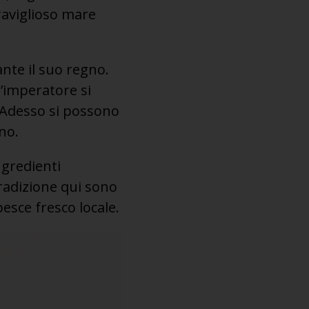
eraviglioso mare
ante il suo regno.
l’imperatore si
. Adesso si possono
no.
ngredienti
radizione qui sono
pesce fresco locale.