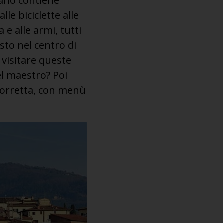
iano contiene
lle biciclette alle
 e alle armi, tutti
sto nel centro di
 visitare queste
el maestro? Poi
 Torretta, con menù