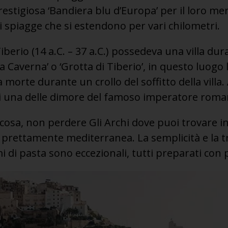
prestigiosa ‘Bandiera blu d’Europa’ per il loro m
li spiagge che si estendono per vari chilometri.
iberio (14 a.C. – 37 a.C.) possedeva una villa dur
 Caverna’ o ‘Grotta di Tiberio’, in questo luogo 
 morte durante un crollo del soffitto della villa
 di una delle dimore del famoso imperatore roma
osa, non perdere Gli Archi dove puoi trovare i
a prettamente mediterranea. La semplicità e la t
imi di pasta sono eccezionali, tutti preparati con 