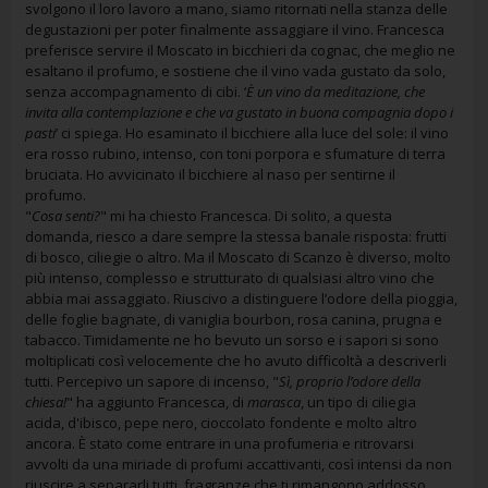
svolgono il loro lavoro a mano, siamo ritornati nella stanza delle
degustazioni per poter finalmente assaggiare il vino. Francesca
preferisce servire il Moscato in bicchieri da cognac, che meglio ne
esaltano il profumo, e sostiene che il vino vada gustato da solo,
senza accompagnamento di cibi. ‘
È un vino da meditazione, che
invita alla contemplazione e che va gustato in buona compagnia dopo i
pasti
’ ci spiega. Ho esaminato il bicchiere alla luce del sole: il vino
era rosso rubino, intenso, con toni porpora e sfumature di terra
bruciata. Ho avvicinato il bicchiere al naso per sentirne il
profumo.
"
Cosa senti?
" mi ha chiesto Francesca. Di solito, a questa
domanda, riesco a dare sempre la stessa banale risposta: frutti
di bosco, ciliegie o altro. Ma il Moscato di Scanzo è diverso, molto
più intenso, complesso e strutturato di qualsiasi altro vino che
abbia mai assaggiato. Riuscivo a distinguere l’odore della pioggia,
delle foglie bagnate, di vaniglia bourbon, rosa canina, prugna e
tabacco. Timidamente ne ho bevuto un sorso e i sapori si sono
moltiplicati così velocemente che ho avuto difficoltà a descriverli
tutti. Percepivo un sapore di incenso, "
Sì, proprio l’odore della
chiesa!
" ha aggiunto Francesca, di
marasca
, un tipo di ciliegia
acida, d'ibisco, pepe nero, cioccolato fondente e molto altro
ancora. È stato come entrare in una profumeria e ritrovarsi
avvolti da una miriade di profumi accattivanti, così intensi da non
riuscire a separarli tutti, fragranze che ti rimangono addosso