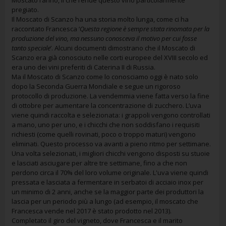
Moscato l’anno, il che rende questo vino particolarmente
pregiato.
Il Moscato di Scanzo ha una storia molto lunga, come ci ha
raccontato Francesca ‘
Questa regione è sempre stata rinomata per la
produzione del vino, ma nessuno conosceva il motivo per cui fosse
tanto speciale
’. Alcuni documenti dimostrano che il Moscato di
Scanzo era già conosciuto nelle corti europee del XVIII secolo ed
era uno dei vini preferiti di Caterina II di Russia.
Ma il Moscato di Scanzo come lo conosciamo oggi è nato solo
dopo la Seconda Guerra Mondiale e segue un rigoroso
protocollo di produzione. La vendemmia viene fatta verso la fine
di ottobre per aumentare la concentrazione di zucchero. L’uva
viene quindi raccolta e selezionata: i grappoli vengono controllati
a mano, uno per uno, e i chicchi che non soddisfano i requisiti
richiesti (come quelli rovinati, poco o troppo maturi) vengono
eliminati. Questo processo va avanti a pieno ritmo per settimane.
Una volta selezionati, i migliori chicchi vengono disposti su stuoie
e lasciati asciugare per altre tre settimane, fino a che non
perdono circa il 70% del loro volume originale. L'uva viene quindi
pressata e lasciata a fermentare in serbatoi di acciaio inox per
un minimo di 2 anni, anche se la maggior parte dei produttori la
lascia per un periodo più a lungo (ad esempio, il moscato che
Francesca vende nel 2017 è stato prodotto nel 2013).
Completato il giro del vigneto, dove Francesca e il marito