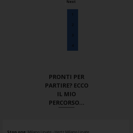
Next
1
2
3
4
PRONTI PER
PARTIRE? ECCO
IL MIO
PERCORSO…
Stop one:
Milano Linate - Hertz Milano Linate