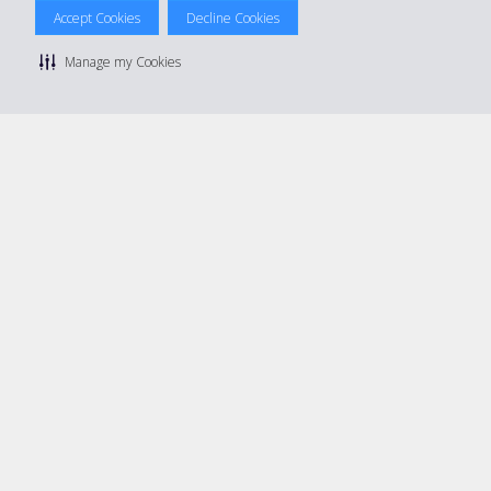
© 2026 The Hertz System, Inc.
Accept Cookies
Decline Cookies
Privacy Policy
|
Condizioni di Utilizzo
|
Termini e Condizioni di
noleggio
|
Mappa sito Hertz
Manage my Cookies
Manage cookie preferences