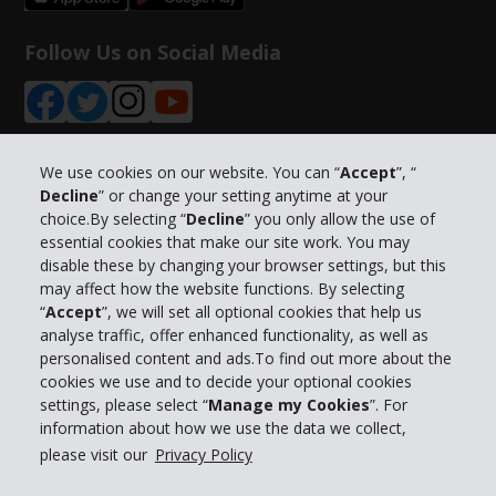
Follow Us on Social Media
We use cookies on our website. You can “
Accept
”, “
Decline
” or change your setting anytime at your
Info su Hertz
choice.By selecting “
Decline
” you only allow the use of
essential cookies that make our site work. You may
Business
disable these by changing your browser settings, but this
may affect how the website functions. By selecting
“
Accept
”, we will set all optional cookies that help us
Customer Service
analyse traffic, offer enhanced functionality, as well as
personalised content and ads.To find out more about the
Prenota con Hertz
cookies we use and to decide your optional cookies
settings, please select “
Manage my Cookies
”. For
information about how we use the data we collect,
please visit our
Privacy Policy