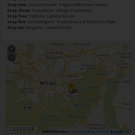
Stop two:
Scanzorosciate - Pagnoncelli Folcieri winery
Stop three:
Cespedosio - Rifugio Cespedosio
Stop four:
Valtorta - Latteria Sociale
Stop five:
San Pellegrino - Priula Birreria & Pasticceria Bigio
Stop six:
Bergamo - Castel Cerreto
4
3
5
2
6
1
©2026 MapQuest,
© OpenStreetMap
,
©2026 Mapbox
|
Terms