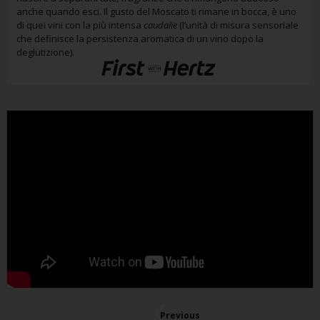
anche quando esci. Il gusto del Moscato ti rimane in bocca, è uno
di quei vini con la più intensa
caudalie
(l’unità di misura sensoriale
che definisce la persistenza aromatica di un vino dopo la
deglutizione).
Previous