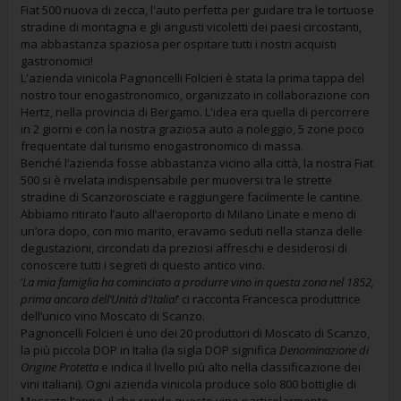
Fiat 500 nuova di zecca, l'auto perfetta per guidare tra le tortuose
stradine di montagna e gli angusti vicoletti dei paesi circostanti,
ma abbastanza spaziosa per ospitare tutti i nostri acquisti
gastronomici!
L'azienda vinicola Pagnoncelli Folcieri è stata la prima tappa del
nostro tour enogastronomico, organizzato in collaborazione con
Hertz, nella provincia di Bergamo. L'idea era quella di percorrere
in 2 giorni e con la nostra graziosa auto a noleggio, 5 zone poco
frequentate dal turismo enogastronomico di massa.
Benché l’azienda fosse abbastanza vicino alla città, la nostra Fiat
500 si è rivelata indispensabile per muoversi tra le strette
stradine di Scanzorosciate e raggiungere facilmente le cantine.
Abbiamo ritirato l’auto all’aeroporto di Milano Linate e meno di
un’ora dopo, con mio marito, eravamo seduti nella stanza delle
degustazioni, circondati da preziosi affreschi e desiderosi di
conoscere tutti i segreti di questo antico vino.
‘
La mia famiglia ha cominciato a produrre vino in questa zona nel 1852,
prima ancora dell’Unità d’Italia!
’ ci racconta Francesca produttrice
dell’unico vino Moscato di Scanzo.
Pagnoncelli Folcieri è uno dei 20 produttori di Moscato di Scanzo,
la più piccola DOP in Italia (la sigla DOP significa
Denominazione di
Origine Protetta
e indica il livello più alto nella classificazione dei
vini italiani). Ogni azienda vinicola produce solo 800 bottiglie di