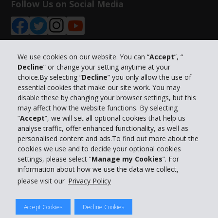
Follow Us on Social Media
We use cookies on our website. You can “
Accept
”, “
Decline
” or change your setting anytime at your
Info su Hertz
choice.By selecting “
Decline
” you only allow the use of
essential cookies that make our site work. You may
Business
disable these by changing your browser settings, but this
may affect how the website functions. By selecting
“
Accept
”, we will set all optional cookies that help us
Customer Service
analyse traffic, offer enhanced functionality, as well as
personalised content and ads.To find out more about the
Prenota con Hertz
cookies we use and to decide your optional cookies
settings, please select “
Manage my Cookies
”. For
information about how we use the data we collect,
please visit our
Privacy Policy
© 2026 The Hertz System, Inc.
Accept Cookies
Decline Cookies
Privacy Policy
|
Condizioni di Utilizzo
|
Termini e Condizioni di