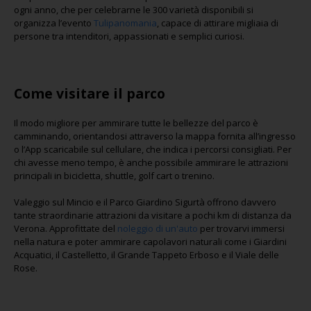
ogni anno, che per celebrarne le 300 varietà disponibili si
organizza l’evento
Tulipanomania
, capace di attirare migliaia di
persone tra intenditori, appassionati e semplici curiosi.
Come visitare il parco
Il modo migliore per ammirare tutte le bellezze del parco è
camminando, orientandosi attraverso la mappa fornita all’ingresso
o l’App scaricabile sul cellulare, che indica i percorsi consigliati. Per
chi avesse meno tempo, è anche possibile ammirare le attrazioni
principali in bicicletta, shuttle, golf cart o trenino.
Valeggio sul Mincio e il Parco Giardino Sigurtà offrono davvero
tante straordinarie attrazioni da visitare a pochi km di distanza da
Verona. Approfittate del
noleggio di un'auto
per trovarvi immersi
nella natura e poter ammirare capolavori naturali come i Giardini
Acquatici, il Castelletto, il Grande Tappeto Erboso e il Viale delle
Rose.