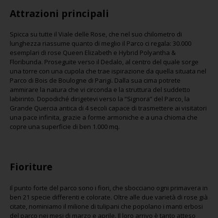
Attrazioni principali
Spicca su tutte il Viale delle Rose, che nel suo chilometro di
lunghezza riassume quanto di meglio il Parco ci regala: 30.000
esemplari di rose Queen Elizabeth e Hybrid Polyantha &
Floribunda. Proseguite verso il Dedalo, al centro del quale sorge
una torre con una cupola che trae ispirazione da quella situata nel
Parco di Bois de Boulogne di Parigi. Dalla sua cima potrete
ammirare la natura che vi circonda e la struttura del suddetto
labirinto. Dopodiché dirigetevi verso la “Signora” del Parco, la
Grande Quercia antica di 4 secoli capace di trasmettere ai visitatori
una pace infinita, grazie a forme armoniche e a una chioma che
copre una superficie di ben 1.000 mq.
Fioriture
Il punto forte del parco sono i fiori, che sbocciano ogni primavera in
ben 21 specie differenti e colorate. Oltre alle due varietà di rose già
citate, nominiamo il milione di tulipani che popolano i manti erbosi
del parco nei mesi di marzo e aprile. Il loro arrivo è tanto atteso