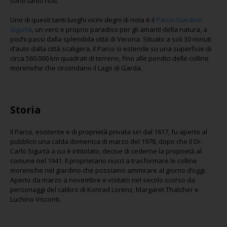
sono tanto noti.
Uno di questi tanti luoghi vicini degni di nota è il
Parco Giardino
Sigurtà
, un vero e proprio paradiso per gli amanti della natura, a
pochi passi dalla splendida città di Verona. Situato a soli 30 minuti
d’auto dalla città scaligera, il Parco si estende su una superficie di
circa 560.000 km quadrati di terreno, fino alle pendici delle colline
moreniche che circondano il Lago di Garda.
Storia
Il Parco, esistente e di proprietà privata sin dal 1617, fu aperto al
pubblico una calda domenica di marzo del 1978, dopo che il Dr.
Carlo Sigurtà a cui è intitolato, decise di cederne la proprietà al
comune nel 1941. Il proprietario riuscì a trasformare le colline
moreniche nel giardino che possiamo ammirare al giorno d’oggi.
Aperto da marzo a novembre e visitato nel secolo scorso da
personaggi del calibro di Konrad Lorenz, Margaret Thatcher e
Luchino Visconti.