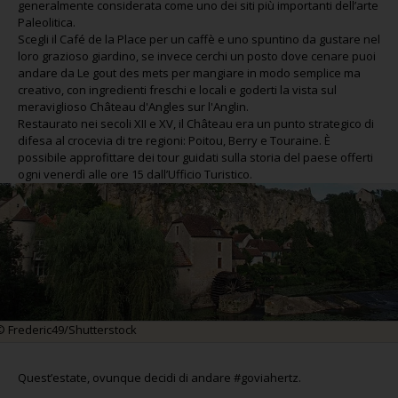
generalmente considerata come uno dei siti più importanti dell’arte
Paleolitica.
Scegli il Café de la Place per un caffè e uno spuntino da gustare nel
loro grazioso giardino, se invece cerchi un posto dove cenare puoi
andare da Le gout des mets per mangiare in modo semplice ma
creativo, con ingredienti freschi e locali e goderti la vista sul
meraviglioso Château d'Angles sur l'Anglin.
Restaurato nei secoli XII e XV, il Château era un punto strategico di
difesa al crocevia di tre regioni: Poitou, Berry e Touraine. È
possibile approfittare dei tour guidati sulla storia del paese offerti
ogni venerdì alle ore 15 dall’Ufficio Turistico.
© Frederic49/Shutterstock
Quest’estate, ovunque decidi di andare #goviahertz.