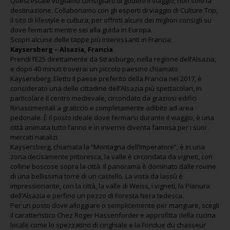
Quest’estate vogliamo consigliarti di goderti il viaggio, non solo la
destinazione. Collaboriamo con gli esperti di viaggio di Culture Trip,
il sito di lifestyle e cultura, per offrirti alcuni dei migliori consigli su
dove fermarti mentre sei alla guida in Europa.
Scopri alcune delle tappe più interessanti in Francia:
Kaysersberg – Alsazia, Francia
Prendi l’E25 direttamente da Strasburgo, nella regione dell’Alsazia,
e dopo 40 minuti troverai un piccolo paesino chiamato
Kaysersberg. Eletto il paese preferito della Francia nel 2017, è
considerato una delle cittadine dell’Alsazia più spettacolari, in
particolare il centro medievale, circondato da graziosi edifici
Rinascimentali a graticcio e completamente adibito ad area
pedonale. È il posto ideale dove fermarsi durante il viaggio, è una
città animata tutto l’anno e in inverno diventa famosa per i suoi
mercati natalizi.
Kaysersberg, chiamata la “Montagna dell’Imperatore”, è in una
zona decisamente pittoresca, la valle è circondata da vigneti, con
colline boscose sopra la città. Il panorama è dominato dalle rovine
di una bellissima torre di un castello. La vista da lassù è
impressionante, con la città, la valle di Weiss, i vigneti, la Pianura
dell’Alsazia e perfino un pezzo di Foresta Nera tedesca.
Per un posto dove alloggiare o semplicemente per mangiare, scegli
il caratteristico Chez Roger Hassenforder e approfitta della cucina
locale come lo spezzatino di cinghiale e la Fondue du chasseur