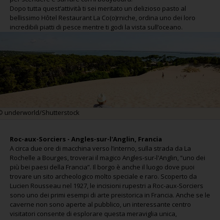
Dopo tutta quest’attività ti sei meritato un delizioso pasto al
bellissimo Hôtel Restaurant La Co(o)rniche, ordina uno dei loro
incredibili piatti di pesce mentre ti godi la vista sull’oceano.
© underworld/Shutterstock
Roc-aux-Sorciers - Angles-sur-l'Anglin, Francia
A circa due ore di macchina verso l’interno, sulla strada da La
Rochelle a Bourges, troverai il magico Angles-sur-l'Anglin, “uno dei
più bei paesi della Francia”. Il borgo è anche il luogo dove puoi
trovare un sito archeologico molto speciale e raro. Scoperto da
Lucien Rousseau nel 1927, le incisioni rupestri a Roc-aux-Sorciers
sono uno dei primi esempi di arte preistorica in Francia. Anche se le
caverne non sono aperte al pubblico, un interessante centro
visitatori consente di esplorare questa meraviglia unica,