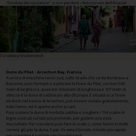
“Fonduta del cacciatore”, e non perderti i deliziosi vini dell’Alsazia!
© CroMary/Shutterstock
Dune du Pilat - Arcachon Bay, Francia
A un’ora di macchina verso sud, sulla strada che va da Bordeaux a
Bayonne, puoi fermarti a esplorare la Dune du Pilat, con ben 500
metri di larghezza, quasi tre chilometri di lunghezza e 107 metri di
altezza è la duna di sabbia più alta d’Europa. È situata a La Teste-
de-Buch nel bacino di Arcachon, può essere visitata gratuitamente,
tutto l’anno, ed è aperta anche ai cani.
Puoi scalare la duna di morbida sabbia o scegliere i 154 scalini di
legno costruiti sul lato più profondo, per goderti una vista
mozzafiato. Per scendere puoi fare le scale o, come fanno in molti,
correre giù per la duna. E per chi ama il brivido, il modo più rapido
per scendere è surfare con il bodyboard!