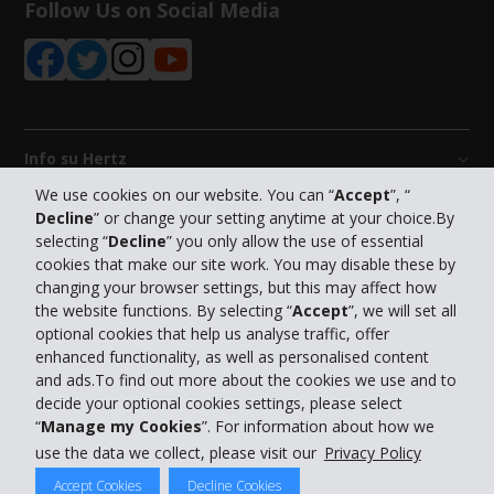
Follow Us on Social Media
Info su Hertz
We use cookies on our website. You can “
Accept
”, “
Decline
” or change your setting anytime at your choice.By
Business
selecting “
Decline
” you only allow the use of essential
cookies that make our site work. You may disable these by
Customer Service
changing your browser settings, but this may affect how
the website functions. By selecting “
Accept
”, we will set all
optional cookies that help us analyse traffic, offer
Prenota con Hertz
enhanced functionality, as well as personalised content
and ads.To find out more about the cookies we use and to
decide your optional cookies settings, please select
“
Manage my Cookies
”. For information about how we
use the data we collect, please visit our
Privacy Policy
© 2026 The Hertz System, Inc.
Privacy Policy
|
Condizioni di Utilizzo
|
Termini e Condizioni di
Accept Cookies
Decline Cookies