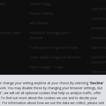
tito
Partner Viaggi
Agenzie 
Partner Fidelity
Constataz
Altri Partner
Assistenz
 truffe online
PAYBACK: Raccogli punti e
premiati
Prodotti e
Come aprire un'agenzia in Italia
Catene d
Come aprire un'agenzia all'estero
Gamma He
Gomme 
Agenti Viaggio - Login
Informazi
GDS
or change your setting anytime at your choice.By selecting “
Decline
”
 work. You may disable these by changing your browser settings, but
t
”, we will set all optional cookies that help us analyse traffic, offer
s.To find out more about the cookies we use and to decide your
”. For information about how we use the data we collect, please visit
Privacy Policy
|
Cond