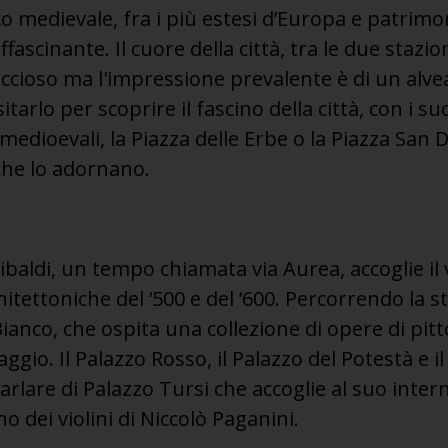
ico medievale, fra i più estesi d’Europa e patri
fascinante. Il cuore della città, tra le due stazio
ccioso ma l'impressione prevalente è di un alve
sitarlo per scoprire il fascino della città, con i su
i medioevali, la Piazza delle Erbe o la Piazza San 
che lo adornano.
ibaldi, un tempo chiamata via Aurea, accoglie il 
itettoniche del ‘500 e del ‘600. Percorrendo la s
 Bianco, che ospita una collezione di opere di pitt
aggio. Il Palazzo Rosso, il Palazzo del Potestà e 
rlare di Palazzo Tursi che accoglie al suo inter
 dei violini di Niccolò Paganini.