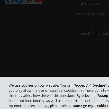
Miglior Prezzo Garan
Hertz Travel Blog
Parità di Genere
Come difendersi dalle
We use cookies on our website. You can “
Accept
”, “
Decline
” 
you only allow the use of essential cookies that make our site
this may affect how the website functions. By selecting “
Accep
enhanced functionality, as well as personalised content and ad
optional cookies settings, please select “
Manage my Cookies
© 2026 The Hertz System, Inc.