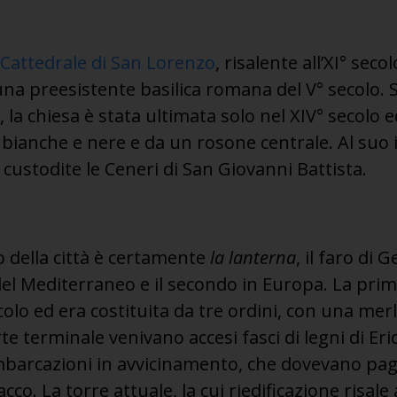
Cattedrale di San Lorenzo
, risalente all’XI° seco
i una preesistente basilica romana del V° secolo
 la chiesa è stata ultimata solo nel XIV° secolo e
 bianche e nere e da un rosone centrale. Al suo
 custodite le Ceneri di San Giovanni Battista.
o della città è certamente
la lanterna
, il faro di 
 del Mediterraneo e il secondo in Europa. La prim
 secolo ed era costituita da tre ordini, con una mer
te terminale venivano accesi fasci di legni di Eri
mbarcazioni in avvicinamento, che dovevano pag
co. La torre attuale, la cui riedificazione risale 