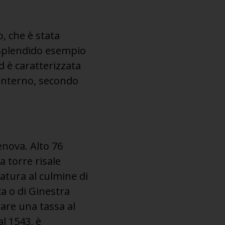
lo, che è stata
. Splendido esempio
d è caratterizzata
 interno, secondo
Genova. Alto 76
a torre risale
latura al culmine di
ca o di Ginestra
are una tassa al
al 1543, è