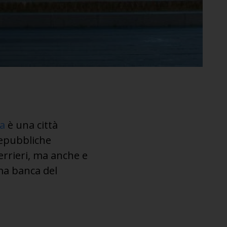
a
è una città
 repubbliche
errieri, ma anche e
ima banca del