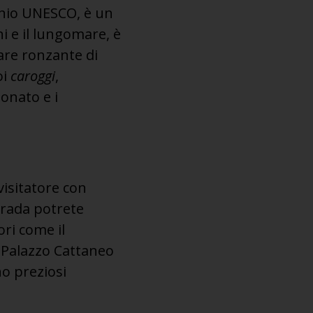
monio UNESCO, è un
ni e il lungomare, è
are ronzante di
oi
caroggi
,
Donato e i
visitatore con
trada potrete
ori come il
il Palazzo Cattaneo
no preziosi