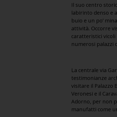
Il suo centro stor
labirinto denso e af
buio e un po’ mina
attività. Occorre vi
caratteristici vicol
numerosi palazzi 
La centrale via Gar
testimonianze arch
visitare il Palazzo
Veronesi e il Carav
Adorno, per non pa
manufatti come uno