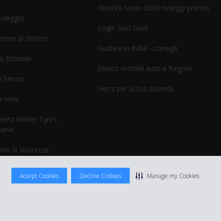
Diventa socio Gold: noleggi premio
noleggio
Login Soci Gold
ione di sinistro
Guidare in Italia - consigli
a Stradale
Elenco modelli auto e furgoni
 Servizi
Hertz per la tua azienda
a neve
rtz Winter Tyres -
Neve
oni di sicurezza
Accept Cookies
Decline Cookies
Manage my Cookies
izioni di Utilizzo
|
Termini e Condizioni di noleggio
|
Mappa sito Hertz