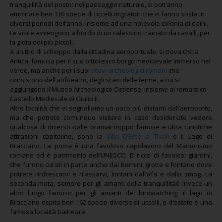
tranquillità del posto: nel paesaggio naturale, si potranno
ammirare ben 130 specie di uccelli migratori che vi fanno sosta in
diversi periodi dell’anno, insieme ad una notevole colonia di daini.
Le visite avvengono a bordo di un calessino trainato da cavalli, per
la gioia dei più piccoli.
A un tiro di schioppo dalla cittadina aeroportuale, si trova Ostia
Antica, famosa per il suo pittoresco borgo medioevale immerso nel
verde, ma anche per i suoi
scavi archeologici romani
che
consistono dell’anfiteatro, degli scavi delle terme, a cui si
aggiungono il Museo Archeologico Ostiense, insieme al romantico
Castello Medievale di Giulio II.
Altre località che vi segnaliamo un poco più distanti dall’aeroporto,
ma che potrete comunque visitare in caso desideriate vedere
qualcosa di diverso dalle oramai troppo famose e ultra turistiche
attrazioni capitoline, sono la
Villa D’Este a Tivoli
e il Lago di
Bracciano. La prima è una favoloso capolavoro del Manierismo
romano ed è patrimonio dell’UNESCO. E’ ricca di favolosi giardini,
che furono curati in parte anche dal Bernini, grotte e fontane dove
potrete rinfrescarvi e rilassarvi, lontani dall’afa e dallo smog. La
seconda meta, sempre per gli amanti della tranquillitàè invece un
altro luogo famoso per gli amanti del birdwatching: il lago di
Bracciano ospita ben 162 specie diverse di uccelli, e d’estate è una
famosa località balneare.