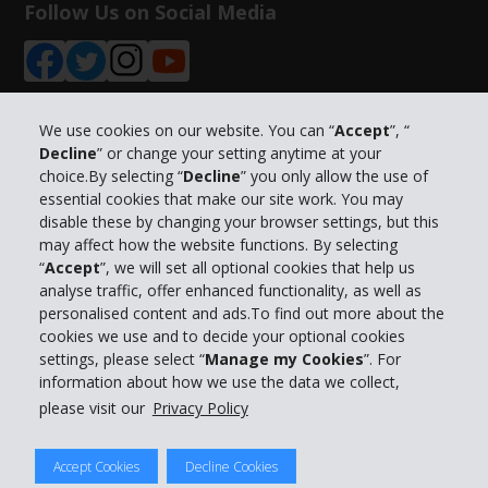
Follow Us on Social Media
We use cookies on our website. You can “
Accept
”, “
Decline
” or change your setting anytime at your
Info su Hertz
choice.By selecting “
Decline
” you only allow the use of
essential cookies that make our site work. You may
Business
disable these by changing your browser settings, but this
may affect how the website functions. By selecting
“
Accept
”, we will set all optional cookies that help us
Customer Service
analyse traffic, offer enhanced functionality, as well as
personalised content and ads.To find out more about the
Prenota con Hertz
cookies we use and to decide your optional cookies
settings, please select “
Manage my Cookies
”. For
information about how we use the data we collect,
please visit our
Privacy Policy
© 2026 The Hertz System, Inc.
Accept Cookies
Decline Cookies
Privacy Policy
|
Condizioni di Utilizzo
|
Termini e Condizioni di