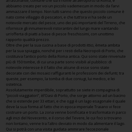
affascinante, comune che dà il nome all’aeroporto di Roma, e
abbiamo creato per voi un piccolo vademecum in modo da farvi
ammazzare il tempo. Non tutti sanno che questo piccolo comune è
nato come villaggio di pescatori, e che tutt’ora vi ha sede un
notevole mercato del pesce, uno dei più importanti del Tirreno, che
rifornisce gli innumerevoli ristorantini del lungo mare vantando
un’offerta di piatti a base di pesce freschissimi, con unottimo
rapporto qualità-prezzo.
Oltre che per la sua cucina a base di prodotti ittici, èmeta ambita
per la sua spiaggia, nonché per i resti della Necropoli di Porto, che
costituiva l’antico porto della Roma antica. Qui sono state rinvenute
più di 150 tombe, di cui una parte sono visibili al pubblico: di
notevole interesse è il fatto che alcune di esse sono state
decorate con dei mosaici raffiguranti le professioni dei defunti; tra
queste, per esempio, la tomba di due coniugi, lui medico, e lei
ostetrica.
Assolutamente imperdibile, soprattutto se siete in compagnia di
“piccoli viaggiatori”, èl’Oasi di Porto, che sorge attorno ad un bacino
che si estende per 33 ettari, e che oggi è un lago esagonale il quale
deve la sua forma al fatto che in epoca imperiale Traiano vi fece
costruire un porto. La zona venne bonificata e trasformata in parco
agli inizi del Novecento, e il corso del Tevere, le cui foci si trovano
non lontano, venne tra l’altro deviato in modo da alimentare il lago.
Qui si potrà con una visita guidata ammirare l’eccezionale