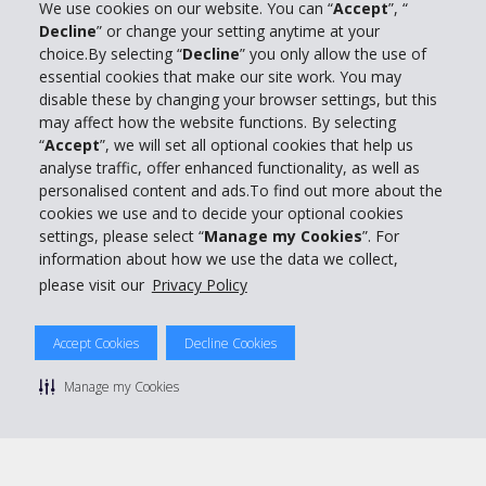
We use cookies on our website. You can “
Accept
”, “
Decline
” or change your setting anytime at your
Info su Hertz
choice.By selecting “
Decline
” you only allow the use of
essential cookies that make our site work. You may
Business
disable these by changing your browser settings, but this
may affect how the website functions. By selecting
“
Accept
”, we will set all optional cookies that help us
Customer Service
analyse traffic, offer enhanced functionality, as well as
personalised content and ads.To find out more about the
Prenota con Hertz
cookies we use and to decide your optional cookies
settings, please select “
Manage my Cookies
”. For
information about how we use the data we collect,
please visit our
Privacy Policy
© 2026 The Hertz System, Inc.
Accept Cookies
Decline Cookies
Privacy Policy
|
Condizioni di Utilizzo
|
Termini e Condizioni di
noleggio
|
Mappa sito Hertz
Manage my Cookies
Manage cookie preferences