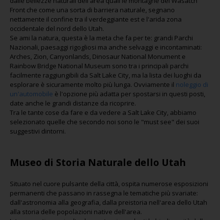
dalle bellezze naturali dell'area quali le montagne del Wasatch
Front che come una sorta di barriera naturale, segnano
nettamente il confine tra il verdeggiante est e l'arida zona
occidentale del nord dello Utah.
Se ami la natura, questa è la meta che fa per te: grandi Parchi
Nazionali, paesaggi rigogliosi ma anche selvaggi e incontaminati:
Arches, Zion, Canyonlands, Dinosaur National Monument e
Rainbow Bridge National Museum sono tra i principali parchi
facilmente raggiungibili da Salt Lake City, ma la lista dei luoghi da
esplorare è sicuramente molto più lunga. Ovviamente il
noleggio di
un'automobile
è l'opzione più adatta per spostarsi in questi posti,
date anche le grandi distanze da ricoprire.
Tra le tante cose da fare e da vedere a Salt Lake City, abbiamo
selezionato quelle che secondo noi sono le "must see" dei suoi
suggestivi dintorni.
Museo di Storia Naturale dello Utah
Situato nel cuore pulsante della città, ospita numerose esposizioni
permanenti che passano in rassegna le tematiche più svariate:
dall'astronomia alla geografia, dalla preistoria nell'area dello Utah
alla storia delle popolazioni native dell'area.