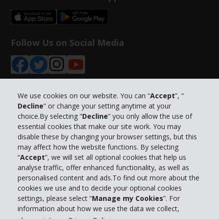
Follow Us on Social Media
We use cookies on our website. You can “
Accept
”, “
Decline
” or change your setting anytime at your
Info su Hertz
choice.By selecting “
Decline
” you only allow the use of
essential cookies that make our site work. You may
Business
disable these by changing your browser settings, but this
may affect how the website functions. By selecting
“
Accept
”, we will set all optional cookies that help us
Customer Service
analyse traffic, offer enhanced functionality, as well as
personalised content and ads.To find out more about the
Prenota con Hertz
cookies we use and to decide your optional cookies
settings, please select “
Manage my Cookies
”. For
information about how we use the data we collect,