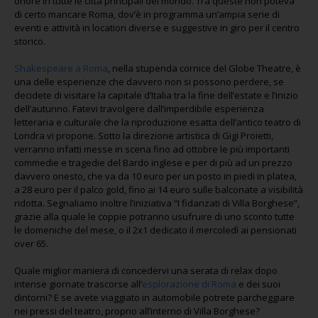
onore in tutte le città principali del mondo. Tra queste non poteva
di certo mancare Roma, dov’è in programma un’ampia serie di
eventi e attività in location diverse e suggestive in giro per il centro
storico.
Shakespeare a Roma
, nella stupenda cornice del Globe Theatre, è
una delle esperienze che davvero non si possono perdere, se
decidete di visitare la capitale d’Italia tra la fine dell’estate e l’inizio
dell’autunno. Fatevi travolgere dall’imperdibile esperienza
letteraria e culturale che la riproduzione esatta dell’antico teatro di
Londra vi propone. Sotto la direzione artistica di Gigi Proietti,
verranno infatti messe in scena fino ad ottobre le più importanti
commedie e tragedie del Bardo inglese e per di più ad un prezzo
davvero onesto, che va da 10 euro per un posto in piedi in platea,
a 28 euro per il palco gold, fino ai 14 euro sulle balconate a visibilità
ridotta. Segnaliamo inoltre l’iniziativa “I fidanzati di Villa Borghese”,
grazie alla quale le coppie potranno usufruire di uno sconto tutte
le domeniche del mese, o il 2x1 dedicato il mercoledì ai pensionati
over 65.
Quale miglior maniera di concedervi una serata di relax dopo
intense giornate trascorse all’
esplorazione di Roma
e dei suoi
dintorni? E se avete viaggiato in automobile potrete parcheggiare
nei pressi del teatro, proprio all’interno di Villa Borghese?