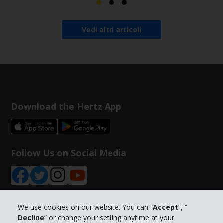
Vedi altri articoli
Download the Hertz App
Follow Us on Social Media
We use cookies on our website. You can “
Accept
”, “
Decline
” or change your setting anytime at your
Info su Hertz