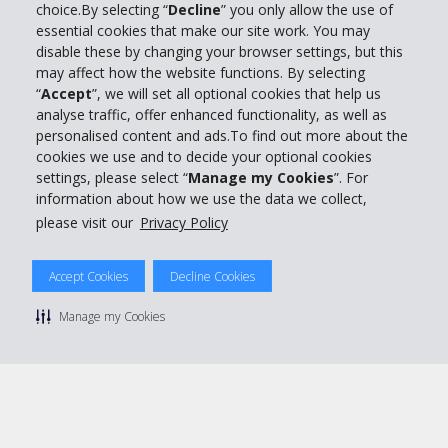
choice.By selecting “
Decline
” you only allow the use of
essential cookies that make our site work. You may
Business
disable these by changing your browser settings, but this
may affect how the website functions. By selecting
“
Accept
”, we will set all optional cookies that help us
Customer Service
analyse traffic, offer enhanced functionality, as well as
personalised content and ads.To find out more about the
Prenota con Hertz
cookies we use and to decide your optional cookies
settings, please select “
Manage my Cookies
”. For
information about how we use the data we collect,
please visit our
Privacy Policy
© 2026 The Hertz System, Inc.
Accept Cookies
Decline Cookies
Privacy Policy
|
Condizioni di Utilizzo
|
Termini e Condizioni di
noleggio
|
Mappa sito Hertz
Manage my Cookies
Manage cookie preferences