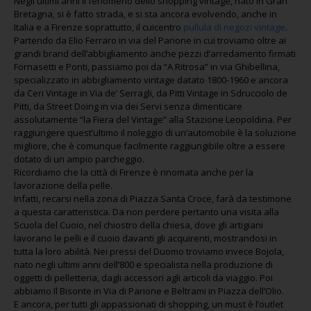
Negli ultimi anni il fenomeno dello shopping vintage, nato in Gran
Bretagna, si è fatto strada, e si sta ancora evolvendo, anche in
Italia e a Firenze soprattutto, il cuicentro
pullula di negozi vintage
.
Partendo da Elio Ferraro in via del Parione in cui troviamo oltre ai
grandi brand dell’abbigliamento anche pezzi d’arredamento firmati
Fornasetti e Ponti, passiamo poi da “A Ritrosa” in via Ghibellina,
specializzato in abbigliamento vintage datato 1800-1960 e ancora
da Ceri Vintage in Via de’ Serragli, da Pitti Vintage in Sdrucciolo de
Pitti, da Street Doing in via dei Servi senza dimenticare
assolutamente “la Fiera del Vintage” alla Stazione Leopoldina. Per
raggiungere quest’ultimo il noleggio di un’automobile è la soluzione
migliore, che è comunque facilmente raggiungibile oltre a essere
dotato di un ampio parcheggio.
Ricordiamo che la città di Firenze è rinomata anche per la
lavorazione della pelle.
Infatti, recarsi nella zona di Piazza Santa Croce, farà da testimone
a questa caratteristica. Da non perdere pertanto una visita alla
Scuola del Cuoio, nel chiostro della chiesa, dove gli artigiani
lavorano le pelli e il cuoio davanti gli acquirenti, mostrandosi in
tutta la loro abilità. Nei pressi del Duomo troviamo invece Bojola,
nato negli ultimi anni dell’800 e specialista nella produzione di
oggetti di pelletteria, dagli accessori agli articoli da viaggio. Poi
abbiamo Il Bisonte in Via di Parione e Beltrami in Piazza dell’Olio.
E ancora, per tutti gli appassionati di shopping, un must è l’outlet