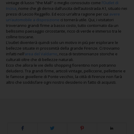
vintage di lusso "the Mall" o meglio conosciuto come
l’Outlet di
Incisa
, nome che gli deriva dall’uscita dell’autostrada A1, situato nei
pressi di Leccio Reggello. Ed ecco un’altra ragione per cui
avere
un’automobile a disposizione
ci tornerà utile. Qui, i visitatori
troveranno grandi firme a basso costo, tutto contornato da un
bellissimo paesaggio circostante, ricco di verde e immerso tra le
colline toscane.
L’outlet diventerà quindi solo un motivo in più per esplorare le
bellezze situate in prossimità della grande Firenze. Ci troviamo
infatti nell’
area del Valdarno
, ricca di testimonianze storiche e
culturali oltre che di bellezze naturali.
Ecco che allora le vie dello shopping fiorentino non potranno
deluderci. Tra grandi firme, articoli vintage, pelliccerie, pelletterie e
le famose gioiellerie di Ponte vecchio, la città di Firenze non farà
altro che soddisfare ogni nostro desiderio in fatto di acquisti.