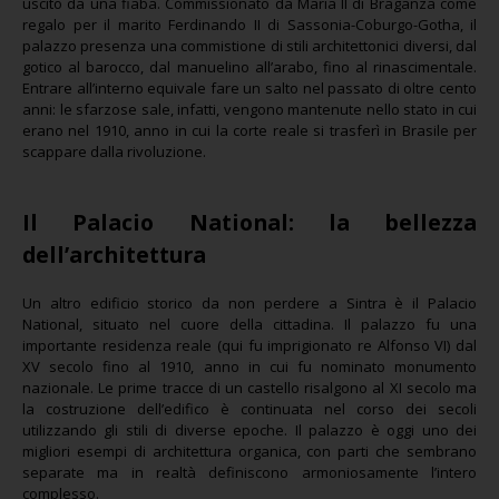
uscito da una fiaba. Commissionato da Maria II di Braganza come
regalo per il marito Ferdinando II di Sassonia-Coburgo-Gotha, il
palazzo presenza una commistione di stili architettonici diversi, dal
gotico al barocco, dal manuelino all’arabo, fino al rinascimentale.
Entrare all’interno equivale fare un salto nel passato di oltre cento
anni: le sfarzose sale, infatti, vengono mantenute nello stato in cui
erano nel 1910, anno in cui la corte reale si trasferì in Brasile per
scappare dalla rivoluzione.
Il Palacio National: la bellezza
dell’architettura
Un altro edificio storico da non perdere a Sintra è il Palacio
National, situato nel cuore della cittadina. Il palazzo fu una
importante residenza reale (qui fu imprigionato re Alfonso VI) dal
XV secolo fino al 1910, anno in cui fu nominato monumento
nazionale. Le prime tracce di un castello risalgono al XI secolo ma
la costruzione dell’edifico è continuata nel corso dei secoli
utilizzando gli stili di diverse epoche. Il palazzo è oggi uno dei
migliori esempi di architettura organica, con parti che sembrano
separate ma in realtà definiscono armoniosamente l’intero
complesso.