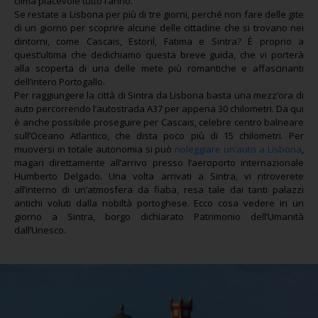
clima piacevole tutto l’anno.
Se restate a Lisbona per più di tre giorni, perché non fare delle gite
di un giorno per scoprire alcune delle cittadine che si trovano nei
dintorni, come Cascais, Estoril, Fatima e Sintra? È proprio a
quest’ultima che dedichiamo questa breve guida, che vi porterà
alla scoperta di una delle mete più romantiche e affascinanti
dell’intero Portogallo.
Per raggiungere la città di Sintra da Lisbona basta una mezz’ora di
auto percorrendo l’autostrada A37 per appena 30 chilometri. Da qui
è anche possibile proseguire per Cascais, celebre centro balneare
sull’Oceano Atlantico, che dista poco più di 15 chilometri. Per
muoversi in totale autonomia si può
noleggiare un’auto a Lisbona
,
magari direttamente all’arrivo presso l’aeroporto internazionale
Humberto Delgado. Una volta arrivati a Sintra, vi ritroverete
all’interno di un’atmosfera da fiaba, resa tale dai tanti palazzi
antichi voluti dalla nobiltà portoghese. Ecco cosa vedere in un
giorno a Sintra, borgo dichiarato Patrimonio dell’Umanità
dall’Unesco.