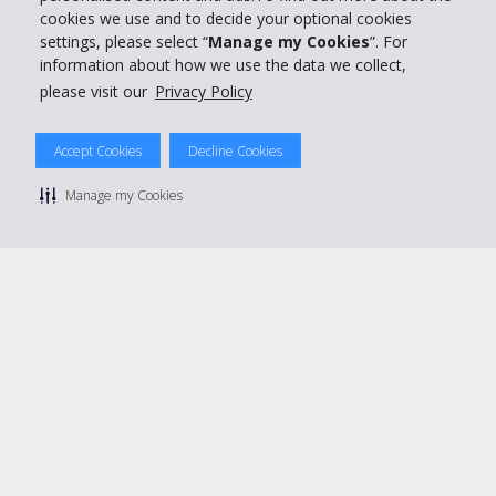
Prenota con Hertz
cookies we use and to decide your optional cookies
settings, please select “
Manage my Cookies
”. For
information about how we use the data we collect,
please visit our
Privacy Policy
© 2026 The Hertz System, Inc.
Accept Cookies
Decline Cookies
Privacy Policy
|
Condizioni di Utilizzo
|
Termini e Condizioni di
noleggio
|
Mappa sito Hertz
Manage my Cookies
Manage cookie preferences