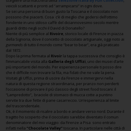
scegliere una macchina della
Selezione Italia By Fun Collection
,
veicoli scattanti e pronti ad “arrampicarsi” in ogni dove.
Se sei una persona di buon gusto la Toscana e il cioccolato non
possono che piacerti. Cosa c’è di meglio che godersi dell’ottimo
fondente in uno stiloso caffè del diciannovesimo secolo mentre
guardi dritto negli occhi il David di Donatello?
Niente di più semplice al
Rivoire
, storico locale di Firenze in piazza
della Signoria, dove il concetto di cioccolato artigianale, oggi noto ai
gurmands
di tutto il mondo come “bear to bear”, era già praticato
dal 1872.
Dopo la prima fermata al
Rivoir
la tappa successiva che consiglio è
l’immancabile visita alla
Galleria degli Uffizi
, uno dei musei d’arte
più importanti del mondo. Per esperienza personale ti posso dire
che è difficile non trovare la fila, ma fidati che ne vale la pena.
Visitati gli Uffizi, prima di uscire da Firenze e immergervi nella
natura di questa regione straordinaria, per pranzo non perderti
l’occasione di provare il più classico degli street food toscani: il
“Lampredotto”, braciole di stomaco di mucca cotte a puntino
servite tra due fette di pane casarreccio. Un’esperienza al limite
del trascendentale.
Ok, è il momento di risalire a bordo e andare verso nord. Durante il
tragitto ho scoperto che il cioccolato sarebbe diventato il comun
denominatore del mio viaggio: da Firenze a Pisa sono entrato
infatti nella
“Chocolate Valley”
toscana. In particolare nelle città di