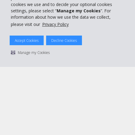
Prenota con Hertz
cookies we use and to decide your optional cookies
settings, please select “
Manage my Cookies
”. For
information about how we use the data we collect,
please visit our
Privacy Policy
© 2026 The Hertz System, Inc.
Accept Cookies
Decline Cookies
Privacy Policy
|
Condizioni di Utilizzo
|
Termini e Condizioni di
noleggio
|
Mappa sito Hertz
Manage my Cookies
Manage cookie preferences