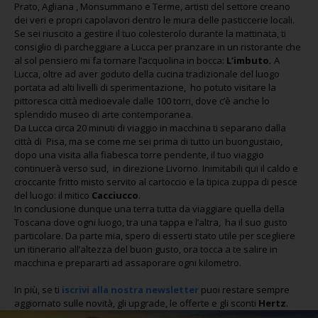
Prato, Agliana , Monsummano e Terme, artisti del settore creano
dei veri e propri capolavori dentro le mura delle pasticcerie locali.
Se sei riuscito a gestire il tuo colesterolo durante la mattinata, ti
consiglio di parcheggiare a Lucca per pranzare in un ristorante che
al sol pensiero mi fa tornare l’acquolina in bocca:
L’imbuto
.
A
Lucca, oltre ad aver goduto della cucina tradizionale del luogo
portata ad alti livelli di sperimentazione, ho potuto visitare la
pittoresca città medioevale dalle 100 torri, dove c’è anche lo
splendido museo di arte contemporanea.
Da Lucca circa 20 minuti di viaggio in macchina ti separano dalla
città di Pisa, ma se come me sei prima di tutto un buongustaio,
dopo una visita alla fiabesca torre pendente, il tuo viaggio
continuerà verso sud, in direzione Livorno. Inimitabili qui il caldo e
croccante fritto misto servito al cartoccio e la tipica zuppa di pesce
del luogo: il mitico
Cacciucco
.
In conclusione dunque una terra tutta da viaggiare quella della
Toscana dove ogni luogo, tra una tappa e l’altra, ha il suo gusto
particolare. Da parte mia, spero di esserti stato utile per scegliere
un itinerario all’altezza del buon gusto, ora tocca a te salire in
macchina e prepararti ad assaporare ogni kilometro.
In più, se ti
iscrivi alla nostra newsletter
puoi restare sempre
aggiornato sulle novità, gli upgrade, le offerte e gli sconti
Hertz
.