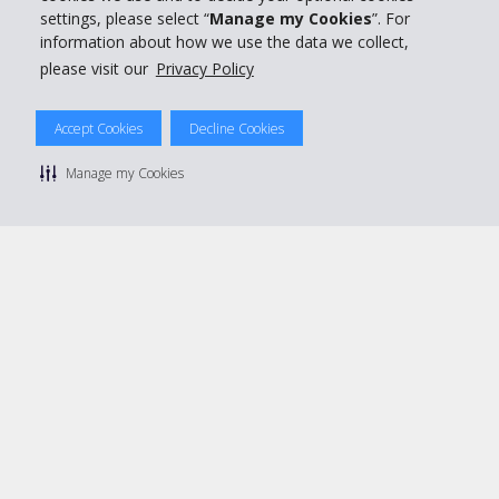
settings, please select “
Manage my Cookies
”. For
information about how we use the data we collect,
please visit our
Privacy Policy
© 2026 The Hertz System, Inc.
Accept Cookies
Decline Cookies
Privacy Policy
|
Condizioni di Utilizzo
|
Termini e Condizioni di
noleggio
|
Mappa sito Hertz
Manage my Cookies
Manage cookie preferences