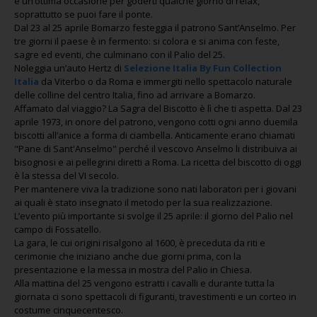
è un’ottima occasione per goderti qualche giorno di relax,
soprattutto se puoi fare il ponte.
Dal 23 al 25 aprile Bomarzo festeggia il patrono Sant’Anselmo. Per
tre giorni il paese è in fermento: si colora e si anima con feste,
sagre ed eventi, che culminano con il Palio del 25.
Noleggia un’auto Hertz di
Selezione Italia By Fun Collection
Italia
da Viterbo o da Roma e immergiti nello spettacolo naturale
delle colline del centro Italia, fino ad arrivare a Bomarzo.
Affamato dal viaggio? La Sagra del Biscotto è lì che ti aspetta. Dal 23
aprile 1973, in onore del patrono, vengono cotti ogni anno duemila
biscotti all’anice a forma di ciambella. Anticamente erano chiamati
"Pane di Sant'Anselmo" perché il vescovo Anselmo li distribuiva ai
bisognosi e ai pellegrini diretti a Roma. La ricetta del biscotto di oggi
è la stessa del VI secolo.
Per mantenere viva la tradizione sono nati laboratori per i giovani
ai quali è stato insegnato il metodo per la sua realizzazione.
L’evento più importante si svolge il 25 aprile: il giorno del Palio nel
campo di Fossatello.
La gara, le cui origini risalgono al 1600, è preceduta da riti e
cerimonie che iniziano anche due giorni prima, con la
presentazione e la messa in mostra del Palio in Chiesa.
Alla mattina del 25 vengono estratti i cavalli e durante tutta la
giornata ci sono spettacoli di figuranti, travestimenti e un corteo in
costume cinquecentesco.