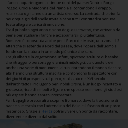
I fantini appartengono ai cinque rioni del paese: Dentro, Borgo,
Poggio, Croci e Madonna del Piano e si contendono il drappo,
realizzato ogni anno da un artista diverso. La contrada che trionfa
nei cinque giri dell’anello invita a cena tutti i concittadini per una
festa allegra e carica di emozione.
Tra il pubblico ogni anno ci sono degli osservatori, che arrivano da
Siena per studiare i fantini e accaparrarsi i più talentuosi.
Bomarzo è conosciuta anche per il Parco dei Mostri, una zona di 3
ettari che si estende a Nord del paese, dove l'opera dell'uomo si
fonde con la natura in un modo più unico che raro.
Tra gli alberi e la vegetazione, infatti, spiccano sculture di basalto
che ritraggono personaggi e animali mitologici, tra queste trovi
anche una serie di monumenti: alcuni riprendono il mondo classico,
altri hanno una struttura insolita e confondono lo spettatore con
dei giochi di prospettiva. Il parco, realizzato nel XVI secolo
dall'architetto Pirro Ligorio per i nobili Orsini, è un luogo incantato e
grottesco, ricco di simboli e figure che spesso nemmeno gli studiosi
più esperti hanno saputo interpretare.
Fai i bagagli e preparati a scoprire Bomarzo, dove la tradizione di
paese si mescola con l'adrenalina del Palio e il fascino di un parco
misterioso. Grazie a
Hertz
potrai vivere un ponte da raccontare,
divertente e diverso dal solito.