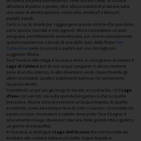
un’ottima tintarella permettendo, nelle ore più calde, di sostare
all’ombra di palme o pinete, oltre alla possibilità di praticare tutta
una serie di attività sportive, come vela, windsurf e kitesurf,
pedalò, kayak.
Certo si sa, le strade per raggiungere queste conche d’acqua dolce
sono spesse sterrate e non agevoli. Allora concedetevi un’auto
adeguata, perfettamente ammortizzata, per vivere comodamente
questa esperienza. A bordo di una delle auto della flotta
Fun
Collection
siete ora pronti a partire per uno dei laghi più
suggestivi d’Italia.
Se il Trentino Alto Adige è la vostra meta, vi consigliamo di visitare il
Lago di Caldaro c
on le sue acque cangianti: in alcuni momenti
sono di un blu intenso, in altri diventano verdi, rispecchiando gli
alberi circostanti. Quattro stabilimenti balneari ne consentono
l’accesso diretto.
Scendendo un po’ più giù lungo lo stivale, in Lombardia, c’è il
Lago
d’Iseo
con vari lidi, sia sulla sponda bergamasca che su quella
bresciana. Alcune zone presentano un’acqua limpida, di qualità
eccellente, come ad esempio Riva di Solto o Sarnico. Circondato da
pareti rocciose, insenature e calette dove poter fare il bagno, è
sicuramente il luogo ideale per staccare dalle grandi città e godersi
un giorno di tranquillità.
In Toscana, si distingue il
Lago dell’Accesa
che non ha nulla da
invidiare alle costiere italiane più belle. Acque limpide e