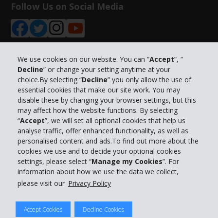
Follow Us on Social Media
We use cookies on our website. You can “
Accept
”, “
Decline
” or change your setting anytime at your
Info su Hertz
choice.By selecting “
Decline
” you only allow the use of
essential cookies that make our site work. You may
Business
disable these by changing your browser settings, but this
may affect how the website functions. By selecting
“
Accept
”, we will set all optional cookies that help us
Customer Service
analyse traffic, offer enhanced functionality, as well as
personalised content and ads.To find out more about the
Prenota con Hertz
cookies we use and to decide your optional cookies
settings, please select “
Manage my Cookies
”. For
information about how we use the data we collect,
please visit our
Privacy Policy
© 2026 The Hertz System, Inc.
Accept Cookies
Decline Cookies
Privacy Policy
|
Condizioni di Utilizzo
|
Termini e Condizioni di