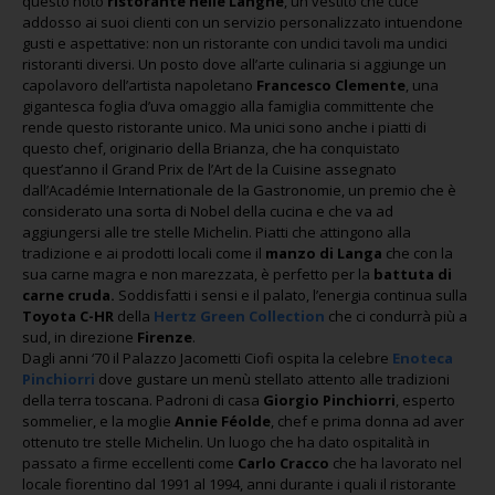
questo noto
ristorante nelle Langhe
, un vestito che cuce
addosso ai suoi clienti con un servizio personalizzato intuendone
gusti e aspettative: non un ristorante con undici tavoli ma undici
ristoranti diversi. Un posto dove all’arte culinaria si aggiunge un
capolavoro dell’artista napoletano
Francesco Clemente
, una
gigantesca foglia d’uva omaggio alla famiglia committente che
rende questo ristorante unico. Ma unici sono anche i piatti di
questo chef, originario della Brianza, che ha conquistato
quest’anno il Grand Prix de l’Art de la Cuisine assegnato
dall’Académie Internationale de la Gastronomie, un premio che è
considerato una sorta di Nobel della cucina e che va ad
aggiungersi alle tre stelle Michelin. Piatti che attingono alla
tradizione e ai prodotti locali come il
manzo di Langa
che con la
sua carne magra e non marezzata, è perfetto per la
battuta di
carne cruda.
Soddisfatti i sensi e il palato, l’energia continua sulla
Toyota C-HR
della
Hertz Green Collection
che ci condurrà più a
sud, in direzione
Firenze
.
Dagli anni ‘70 il Palazzo Jacometti Ciofi ospita la celebre
Enoteca
Pinchiorri
dove gustare un menù stellato attento alle tradizioni
della terra toscana. Padroni di casa
Giorgio Pinchiorri
, esperto
sommelier, e la moglie
Annie Féolde
, chef e prima donna ad aver
ottenuto tre stelle Michelin. Un luogo che ha dato ospitalità in
passato a firme eccellenti come
Carlo Cracco
che ha lavorato nel
locale fiorentino dal 1991 al 1994, anni durante i quali il ristorante