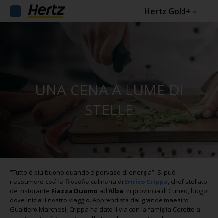
Hertz Gold+
UNA CENA A LUME DI
STELLE
“Tutto è più buono quando è pervaso di energia”. Si può
riassumere così la filosofia culinaria di
Enrico Crippa
, chef stellato
del ristorante
Piazza Duomo
ad
Alba
, in provincia di Cuneo, luogo
dove inizia il nostro viaggio. Apprendista dal grande maestro
Gualtiero Marchesi, Crippa ha dato il via con la famiglia Ceretto a