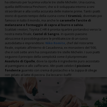
ha ottenuto per la prima volta le tre stelle Michelin. Una cucina,
quella dell’Enoteca Pinchiorri, che si è sviluppata intorno a vini
straordinari e alla scelta accurata delle materie prime. Tanti i piatti
storici di questo tempio della cucina come il
tiramisù
, diventato poi
famoso in tutto il mondo, ma anche le
caramelle farcite di
melanzane e formaggio di capra al burro e salvia.
Scaldati i motori, Toyota C-HR è pronta ripartire portandoci verso la
nostra meta finale,
Castel di Sangro.
In questo paesino
abruzzese è possibilegustare le prelibatezze di un cuoco
autodidatta e imprenditore:
Niko Romito
, chef del ristorante
Reale, ospitato all’interno di Casadonna, ex monastero del ‘500,
che in soli sette anni ha conquistato tre stelle Michelin. I suoi piatti
seguono il principio della semplicità come il pluripremiato
Assoluto di Cipolle
, dove la cipolla è ingrediente puro accostato
al parmigiano e allo zafferano. Altri piatti celebri il
piccione
fondente
guarnito con crema di pistacchio e la zuppa di ciliege
con gelato al latte di pecora. Da leccarsi i baffi!