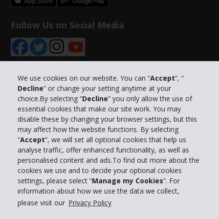
Follow Us on Social Media
We use cookies on our website. You can “
Accept
”, “
Decline
” or change your setting anytime at your
Info su Hertz
choice.By selecting “
Decline
” you only allow the use of
essential cookies that make our site work. You may
Business
disable these by changing your browser settings, but this
may affect how the website functions. By selecting
“
Accept
”, we will set all optional cookies that help us
Customer Service
analyse traffic, offer enhanced functionality, as well as
personalised content and ads.To find out more about the
Prenota con Hertz
cookies we use and to decide your optional cookies
settings, please select “
Manage my Cookies
”. For
information about how we use the data we collect,
please visit our
Privacy Policy