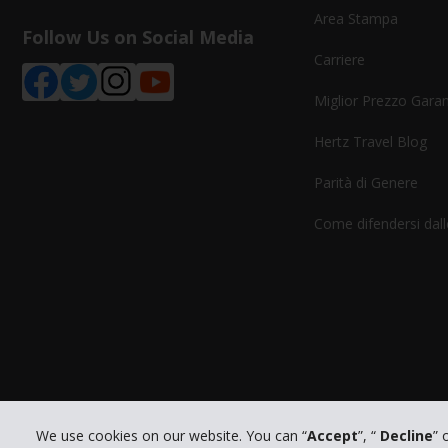
Area Stampa
Follow Us on Social Media
Carriere
Miglior Prezzo Garan
Hertz Travel Blog
Parità di Genere
Come difendersi dalle
We use cookies on our website. You can “
Accept
”, “
Decline
” 