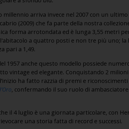
olare a sfondo blu.
 millennio arriva invece nel 2007 con un ultimo 
abrio (2009) che fa parte della nostra collezion
ssica forma arrotondata ed è lunga 3,55 metri 
'abitacolo a quattro posti e non tre più uno; la 
a pari a 1,49.
del 1957 anche questo modello possiede numer
to vintage ed elegante. Conquistando 2 milioni 
all’inizio ha fatto razzia di premi e riconosciment
’Oro
, confermando il suo ruolo di ambasciatore
e il 4 luglio è una giornata particolare, con He
ievocare una storia fatta di record e successi.