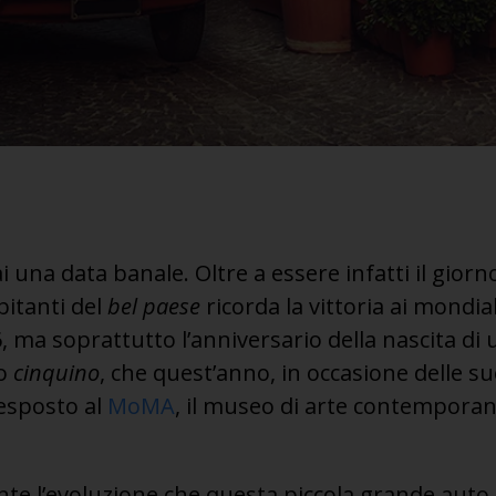
ai una data banale. Oltre a essere infatti il gior
bitanti del
bel paese
ricorda la vittoria ai mondial
 ma soprattutto l’anniversario della nascita di 
io
cinquino
, che quest’anno, in occasione delle s
 esposto al
MoMA
, il museo di arte contempora
e l’evoluzione che questa piccola grande auto