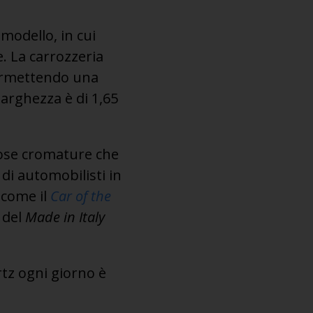
modello, in cui
e. La carrozzeria
permettendo una
larghezza è di 1,65
ose cromature che
di automobilisti in
i come il
Car of the
 del
Made in Italy
rtz ogni giorno è