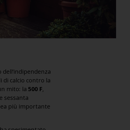
no dell’indipendenza
i di calcio contro la
un mito: la
500 F
,
ue sessanta
nea più importante
 ha sperimentato