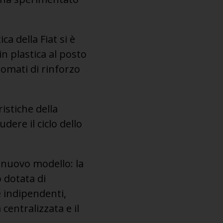
a della Fiat si è
n plastica al posto
romati di rinforzo
istiche della
udere il ciclo dello
n nuovo modello: la
o dotata di
 indipendenti,
centralizzata e il