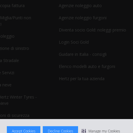
 copia fattura
Agenzie noleggio auto
 Miglia/Punti non
Agenzie noleggio furgoni
i
Diventa socio Gold: noleggi premio
noleggio
Login Soci Gold
ione di sinistro
Guidare in Italia - consigli
a Stradale
Elenco modelli auto e furgoni
 Servizi
Hertz per la tua azienda
a neve
rtz Winter Tyres -
Neve
oni di sicurezza
Accept Cookies
Decline Cookies
Manage my Cookies