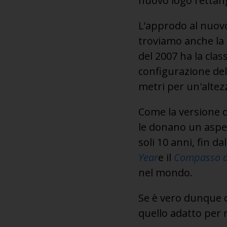
nuovo logo rettang
L’approdo al nuovo
troviamo anche la c
del 2007 ha la cla
configurazione dell
metri per un'altezz
Come la versione 
le donano un aspet
soli 10 anni, fin d
Year
e il
Compasso d
nel mondo.
Se è vero dunque ch
quello adatto per r