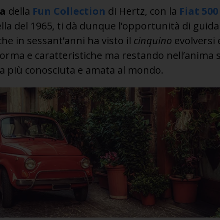
ia
della
Fun Collection
di Hertz, con la
Fiat
500
lla del 1965, ti dà dunque l’opportunità di guid
che in sessant’anni ha visto il
cinquino
evolversi 
rma e caratteristiche ma restando nell’anima s
na più conosciuta e amata al mondo.