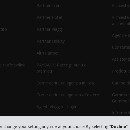
Partner Treni
Richiesta
Partner Hotel
Richiesta
accreditat
tito
Partner Viaggi
Agenzie 
Partner Fidelity
Constataz
Altri Partner
Assistenz
 truffe online
PAYBACK: Raccogli punti e
premiati
Prodotti e
Come aprire un'agenzia in Italia
Catene d
Come aprire un'agenzia all'estero
Gamma He
Gomme 
Agenti Viaggio - Login
Informazi
GDS
or change your setting anytime at your choice.By selecting “
Decline
”