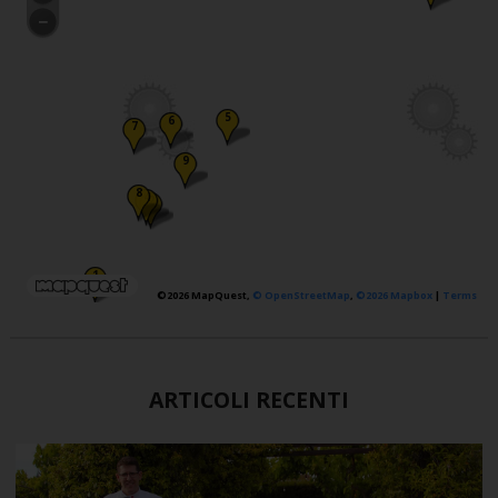
5
6
7
9
8
4
2
1
©2026 MapQuest,
© OpenStreetMap
,
©2026 Mapbox
|
Terms
ARTICOLI RECENTI