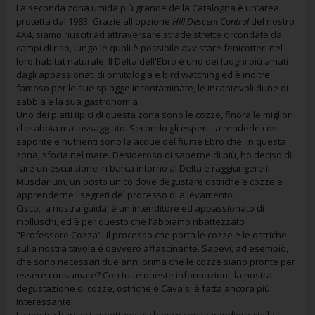
La seconda zona umida più grande della Catalogna è un'area
protetta dal 1983. Grazie all'opzione
Hill Descent Control
del nostro
4X4, siamo riusciti ad attraversare strade strette circondate da
campi di riso, lungo le quali è possibile avvistare fenicotteri nel
loro habitat naturale. Il Delta dell'Ebro è uno dei luoghi più amati
dagli appassionati di ornitologia e bird watching ed è inoltre
famoso per le sue spiagge incontaminate, le incantevoli dune di
sabbia e la sua gastronomia.
Uno dei piatti tipici di questa zona sono le cozze, finora le migliori
che abbia mai assaggiato. Secondo gli esperti, a renderle cosi
saporite e nutrienti sono le acque del fiume Ebro che, in questa
zona, sfocia nel mare. Desideroso di saperne di più, ho deciso di
fare un'escursione in barca intorno al Delta e raggiungere il
Musclarium, un posto unico dove degustare ostriche e cozze e
apprenderne i segreti del processo di allevamento.
Cisco, la nostra guida, è un intenditore ed appassionato di
molluschi, ed è per questo che l'abbiamo ribattezzato
"Professore Cozza"! Il processo che porta le cozze e le ostriche
sulla nostra tavola è davvero affascinante. Sapevi, ad esempio,
che sono necessari due anni prima che le cozze siano pronte per
essere consumate? Con tutte queste informazioni, la nostra
degustazione di cozze, ostriche e Cava si è fatta ancora più
interessante!