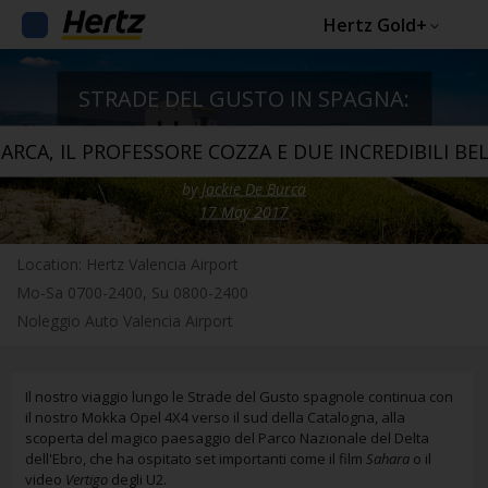
Hertz Gold+
STRADE DEL GUSTO IN SPAGNA:
BARCA, IL PROFESSORE COZZA E DUE INCREDIBILI BE
by
Jackie De Burca
17 May 2017
Location: Hertz Valencia Airport
Mo-Sa 0700-2400, Su 0800-2400
Noleggio Auto Valencia Airport
Il nostro viaggio lungo le Strade del Gusto spagnole continua con
il nostro Mokka Opel 4X4 verso il sud della Catalogna, alla
scoperta del magico paesaggio del Parco Nazionale del Delta
dell'Ebro, che ha ospitato set importanti come il film
Sahara
o il
video
Vertigo
degli U2.