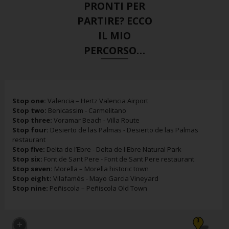
PRONTI PER
PARTIRE? ECCO
IL MIO
PERCORSO…
Stop one:
Valencia – Hertz Valencia Airport
Stop two:
Benicassim - Carmelitano
Stop three:
Voramar Beach - Villa Route
Stop four:
Desierto de las Palmas - Desierto de las Palmas
restaurant
Stop five:
Delta de l’Ebre - Delta de l'Ebre Natural Park
Stop six:
Font de Sant Pere - Font de Sant Pere restaurant
Stop seven:
Morella – Morella historic town
Stop eight:
Vilafamés - Mayo Garcia Vineyard
Stop nine:
Peñiscola – Peñiscola Old Town
3