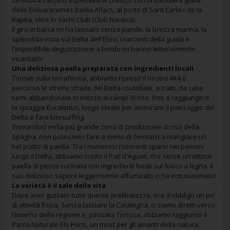
La nostra barca ci aspettava al chiosco con la bandiera gialla
delle Embaraciones Badia Alfacs, al porto di Sant Carles de la
Rapita, oltre lo Yacht Club (Club Nautica).
Il giro in barca mi ha lasciato senza parole: la brezza marina, la
splendida vista sul Delta dell'Ebro, i racconti della guida e
l'imperdibile degustazione a bordo mi hanno letteralmente
incantato!
Una deliziosa paella preparata con ingredienti locali
Tornati sulla terraferma, abbiamo ripreso il nostro 4X4 e
percorso le strette strade del Delta costellate, a tratti, da case
semi abbandonate in mezzo ai campi di riso, fino a raggiungere
la spiaggia Eucaliptus, luogo ideale per ammirare il paesaggio del
Delta e fare kitesurfing.
Trovandoci nella più grande zona di produzione di riso della
Spagna, non potevamo fare a meno di fermarci a mangiare un
bel piatto di paella. Tra i numerosi ristoranti sparsi nei paesini
lungo il Delta, abbiamo scelto il Patí d'Agustí, che serve un'ottima
paella di pesce cucinata con ingredienti locali sul fuoco a legna. Il
suo delizioso sapore leggermente affumicato ci ha entusiasmato!
La varietà è il sale della vita
Dopo aver gustato tutte queste prelibatezze, era d'obbligo un po’
di attività fisica. Senza lasciare la Catalogna, ci siamo diretti verso
l'interno della regione e, passata Tortosa, abbiamo raggiunto il
Parco Naturale Els Ports, un must per gli amanti della natura,