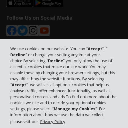
Follow Us on Social Media
We use cookies on our website. You can “
Accept
”, “
Decline
” or change your setting anytime at your
Info su Hertz
choice.By selecting “
Decline
” you only allow the use of
essential cookies that make our site work. You may
Business
disable these by changing your browser settings, but this
may affect how the website functions. By selecting
“
Accept
”, we will set all optional cookies that help us
Customer Service
analyse traffic, offer enhanced functionality, as well as
personalised content and ads.To find out more about the
Prenota con Hertz
cookies we use and to decide your optional cookies
settings, please select “
Manage my Cookies
”. For
information about how we use the data we collect,
please visit our
Privacy Policy