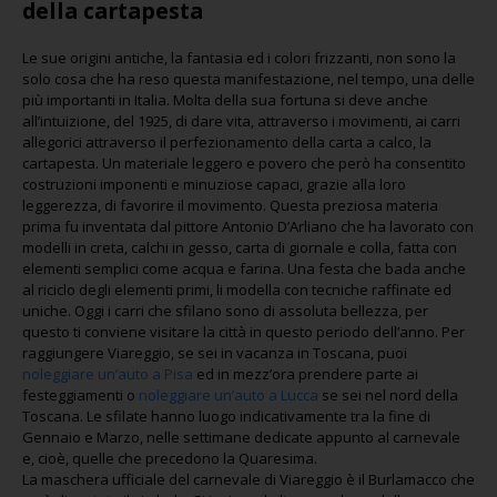
della cartapesta
Le sue origini antiche, la fantasia ed i colori frizzanti, non sono la
solo cosa che ha reso questa manifestazione, nel tempo, una delle
più importanti in Italia. Molta della sua fortuna si deve anche
all’intuizione, del 1925, di dare vita, attraverso i movimenti, ai carri
allegorici attraverso il perfezionamento della carta a calco, la
cartapesta. Un materiale leggero e povero che però ha consentito
costruzioni imponenti e minuziose capaci, grazie alla loro
leggerezza, di favorire il movimento. Questa preziosa materia
prima fu inventata dal pittore Antonio D’Arliano che ha lavorato con
modelli in creta, calchi in gesso, carta di giornale e colla, fatta con
elementi semplici come acqua e farina. Una festa che bada anche
al riciclo degli elementi primi, li modella con tecniche raffinate ed
uniche. Oggi i carri che sfilano sono di assoluta bellezza, per
questo ti conviene visitare la città in questo periodo dell’anno. Per
raggiungere Viareggio, se sei in vacanza in Toscana, puoi
noleggiare un’auto a Pisa
ed in mezz’ora prendere parte ai
festeggiamenti o
noleggiare un’auto a Lucca
se sei nel nord della
Toscana. Le sfilate hanno luogo indicativamente tra la fine di
Gennaio e Marzo, nelle settimane dedicate appunto al carnevale
e, cioè, quelle che precedono la Quaresima.
La maschera ufficiale del carnevale di Viareggio è il Burlamacco che