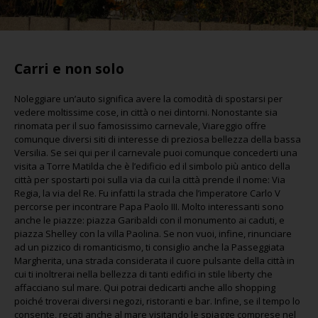
Carri e non solo
Noleggiare un’auto significa avere la comodità di spostarsi per
vedere moltissime cose, in città o nei dintorni. Nonostante sia
rinomata per il suo famosissimo carnevale, Viareggio offre
comunque diversi siti di interesse di preziosa bellezza della bassa
Versilia. Se sei qui per il carnevale puoi comunque concederti una
visita a Torre Matilda che è l’edificio ed il simbolo più antico della
città per spostarti poi sulla via da cui la città prende il nome: Via
Regia, la via del Re. Fu infatti la strada che l’imperatore Carlo V
percorse per incontrare Papa Paolo III. Molto interessanti sono
anche le piazze: piazza Garibaldi con il monumento ai caduti, e
piazza Shelley con la villa Paolina. Se non vuoi, infine, rinunciare
ad un pizzico di romanticismo, ti consiglio anche la Passeggiata
Margherita, una strada considerata il cuore pulsante della città in
cui ti inoltrerai nella bellezza di tanti edifici in stile liberty che
affacciano sul mare. Qui potrai dedicarti anche allo shopping
poiché troverai diversi negozi, ristoranti e bar. Infine, se il tempo lo
consente, recati anche al mare visitando le spiagge comprese nel