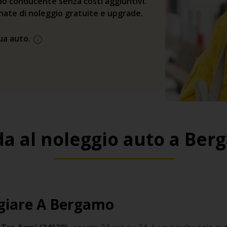
o conducente senza costi aggiuntivi.
rnate di noleggio gratuite e upgrade.
tua auto.
da al noleggio auto a Ber
giare A Bergamo