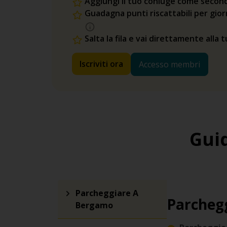
Aggiungi il tuo coniuge come second
Guadagna punti riscattabili per gio
Salta la fila e vai direttamente alla 
Iscriviti ora
Accesso membri
Gui
Parcheggiare A
Parcheg
Bergamo