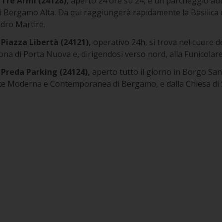
Tre Armi (24128),
aperto 24 ore su 24, è un parcheggio aut
i Bergamo Alta. Da qui raggiungerà rapidamente la Basilica 
dro Martire.
Piazza Libertà (24121),
operativo 24h, si trova nel cuore 
 zona di Porta Nuova e, dirigendosi verso nord, alla Funicolare 
Preda Parking (24124),
aperto tutto il giorno in Borgo San
rte Moderna e Contemporanea di Bergamo, e dalla Chiesa di S