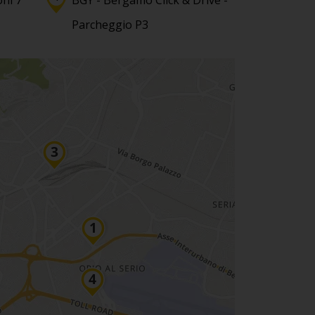
ni 7
BGY - Bergamo Click & Drive -
Parcheggio P3