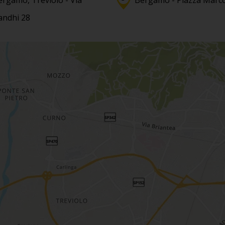
ergamo, Treviolo - Via
Bergamo - Piazza Marco
andhi 28