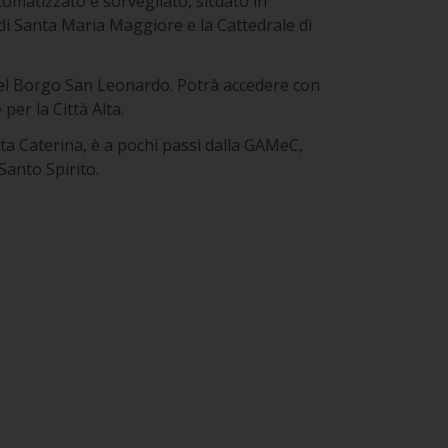
omatizzato e sorvegliato, situato in
di Santa Maria Maggiore e la Cattedrale di
del Borgo San Leonardo. Potrà accedere con
per la Città Alta.
ta Caterina, è a pochi passi dalla GAMeC,
anto Spirito.