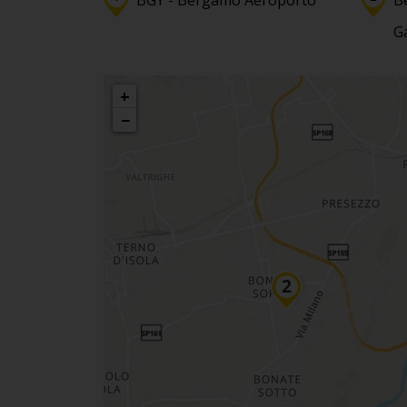
BGY - Bergamo Aeroporto
B
G
+
−