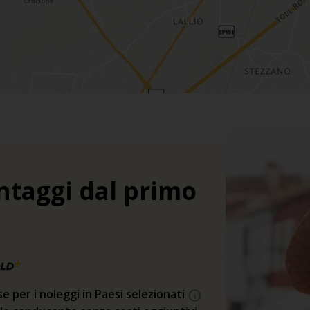
ntaggi dal primo
se per i noleggi in Paesi selezionati