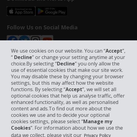
Follow Us on Social Media
We use cookies on our website. You can “
Accept
”,
“
Decline
” or change your setting anytime at your
choice.By selecting “
Decline
” you only allow the
Info su Hertz
use of essential cookies that make our site work.
You may disable these by changing your browser
settings, but this may affect how the website
Business
functions. By selecting “
Accept
”, we will set all
optional cookies that help us analyse traffic, offer
Customer Service
enhanced functionality, as well as personalised
content and ads.To find out more about the
cookies we use and to decide your optional
Prenota con Hertz
cookies settings, please select “
Manage my
Cookies
”. For information about how we use the
data we collect, please visit our
Privacy Policy