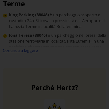
Terme
King Parking (88046)
è un parcheggio scoperto e
custodito 24h. Si trova in prossimità dell’Aeroporto di
Lamezia Terme in località Bellafemmina.
Ionà Teresa (88046)
è un parcheggio nei pressi della
stazione ferroviaria in località Santa Eufemia, in una
posizione abbastanza comoda per esplorare l’area.
Continua a leggere
Parcheggio Colombo (88046)
è aperto 24 ore su 24
e si trova nel cuore di Lamezia Terme, vicino al Liceo
Campanella.
Perché Hertz?