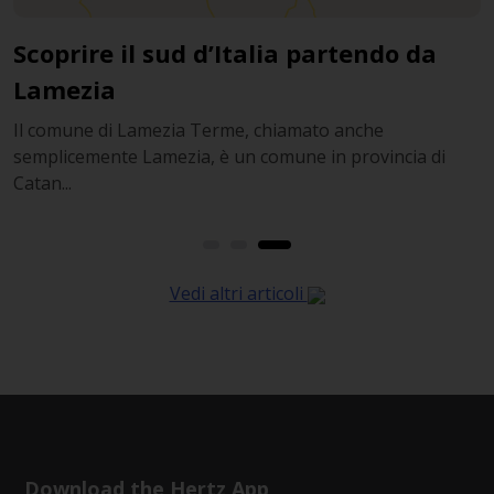
Scoprire il sud d’Italia partendo da
L’o
Lamezia
pi
l comune di Lamezia Terme, chiamato anche
Sebb
emplicemente Lamezia, è un comune in provincia di
riso
atan...
Vedi altri articoli
Download the Hertz App