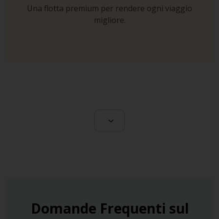
Una flotta premium per rendere ogni viaggio
Lasciatevi trasportare dalla fantasia immaginando la
migliore.
vivacità e il movimento di barche, i
portolotti
, che,
partendo da questa “città fuori dalle mura”, hanno reso
grande Pesaro soprattutto nei secoli XV e XVI.
Dato che gli attacchi di turchi e pirati sono ormai
fortunatamente un ricordo lontano, non vi resta che
sedervi sulla banchina del porto per ammirare le navi in
movimento e rilassarvi di fronte a un buon piatto di
pesce in uno dei tanti ristorantini locali.
Domande Frequenti sul