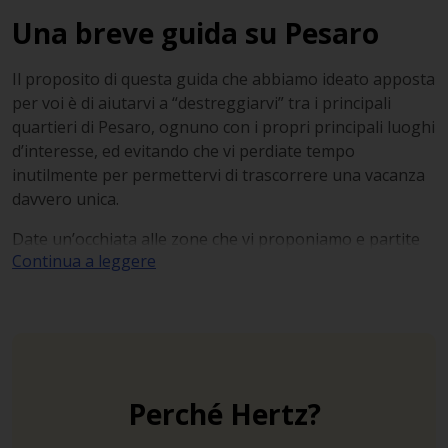
Una breve guida su Pesaro
Il proposito di questa guida che abbiamo ideato apposta
per voi è di aiutarvi a “destreggiarvi” tra i principali
quartieri di Pesaro, ognuno con i propri principali luoghi
d’interesse, ed evitando che vi perdiate tempo
inutilmente per permettervi di trascorrere una vacanza
davvero unica.
Date un’occhiata alle zone che vi proponiamo e partite
Continua a leggere
in auto dalla zona che più attira la vostra attenzione:
Centro storico
Le sue dimensioni relativamente ridotte lo rendono
facile ma non rapido da visitare: sono infatti numerose
le attrazioni degne di nota situate a poca distanza l’una
Perché Hertz?
dall’altra.