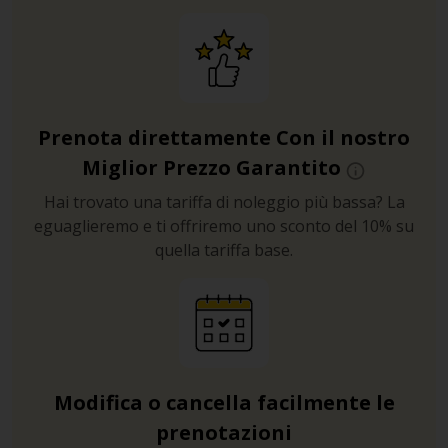
Tra queste ricordiamo il Museo delle Ceramiche, che ci
ricorda perché Pesaro è tutt’oggi la città italiana più
fiorente nella produzione di questo materiale, e la casa-
museo e il teatro dedicati a Rossini.
A poca distanza vi troverete poi di fronte al Palazzo
Prenota direttamente Con il nostro
Ducale, destinato a dimora di Alessandro Sforza già a
Miglior Prezzo Garantito
partire del secolo XV, e oggi simbolo indiscusso della
città.
Hai trovato una tariffa di noleggio più bassa? La
eguaglieremo e ti offriremo uno sconto del 10% su
Da non perdere è, inoltre, la Cattedrale dedicata a Santa
quella tariffa base.
Maria Assunta e costruita nel secolo XII in stile
romanico-gotico con i suoi interni ristrutturati nel
secolo XIX.
Lungomare
Se visitate Pesaro nei mesi più caldi, e sarebbe un
Modifica o cancella facilmente le
peccato non farlo, non potrete perdervi qualche ora di
prenotazioni
relax di puro sole e mare.