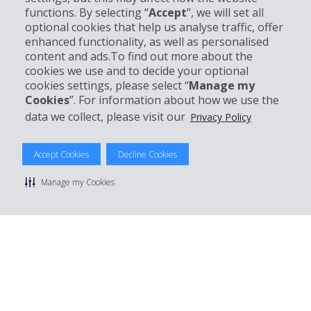
Business
functions. By selecting “
Accept
”, we will set all
optional cookies that help us analyse traffic, offer
Customer Service
enhanced functionality, as well as personalised
content and ads.To find out more about the
cookies we use and to decide your optional
Prenota con Hertz
cookies settings, please select “
Manage my
Cookies
”. For information about how we use the
data we collect, please visit our
Privacy Policy
© 2026 The Hertz System, Inc.
Accept Cookies
Decline Cookies
Privacy Policy
|
Condizioni di Utilizzo
|
Termini e Condizioni di
noleggio
|
Mappa sito Hertz
Manage my Cookies
Manage cookie preferences