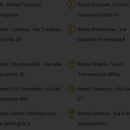
IA - Roma Ciampino
Roma Stazione Termini 
eroporto
Giovanni Giolitti 16
ome - Capena - Via Traversa
Roma Prenestina - Via
l Grillo 33
Stazione Prenestina 8
oma Tiburtina GRA - Via delle
Roma Ottavia - Via di
eorgiche 25
Torrevecchia 489/a
oma EUR Tintoretto - Via del
Roma Testaccio - Via Ga
intoretto 400
57
oma Centro Città Vaticano -
Roma Flaminia - Via Fra
a dell'Argilla 5
Saverio Nitti 1