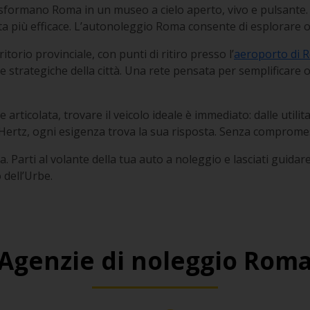
asformano Roma in un museo a cielo aperto, vivo e pulsante. P
celta più efficace. L’autonoleggio Roma consente di esplorare 
itorio provinciale, con punti di ritiro presso l’
aeroporto di 
strategiche della città. Una rete pensata per semplificare o
articolata, trovare il veicolo ideale è immediato: dalle utilitar
ertz, ogni esigenza trova la sua risposta. Senza compromes
a. Parti al volante della tua auto a noleggio e lasciati guida
 dell’Urbe.
Agenzie di noleggio Rom