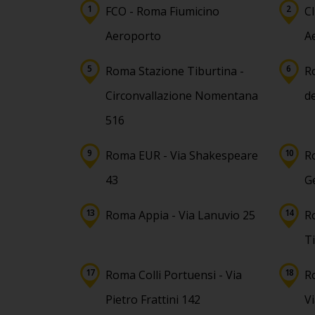
FCO - Roma Fiumicino
C
Aeroporto
A
Roma Stazione Tiburtina -
R
Circonvallazione Nomentana
de
516
Roma EUR - Via Shakespeare
R
43
G
Roma Appia - Via Lanuvio 25
R
T
Roma Colli Portuensi - Via
R
Pietro Frattini 142
Vi