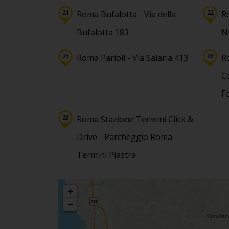
Roma Bufalotta - Via della
R
Bufalotta 183
N
Roma Parioli - Via Salaria 413
R
C
F
Roma Stazione Termini Click &
Drive - Parcheggio Roma
Termini Piastra
+
−