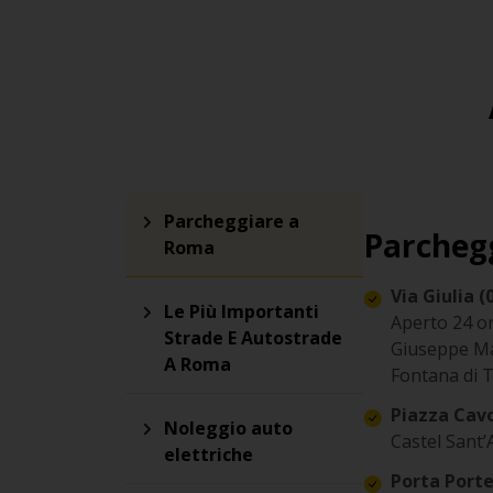
Parcheggiare a
Parcheg
Roma
Via Giulia (
Le Più Importanti
Aperto 24 or
Strade E Autostrade
Giuseppe Ma
A Roma
Fontana di T
Piazza Cavo
Noleggio auto
Castel Sant’A
elettriche
Porta Porte