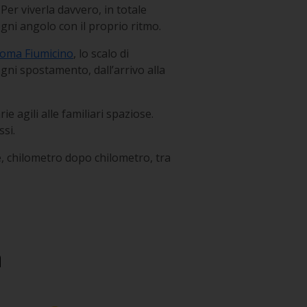
er viverla davvero, in totale
ogni angolo con il proprio ritmo.
Roma Fiumicino
, lo scalo di
gni spostamento, dall’arrivo alla
ie agili alle familiari spaziose.
si.
re, chilometro dopo chilometro, tra
a