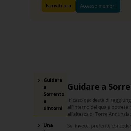
Iscriviti ora
Accesso membri
Guidare
Guidare a Sorre
a
Sorrento
In caso decideste di raggiunge
e
all’interno del quale potrete
dintorni
all’altezza di Torre Annunziat
Una
Se, invece, preferite concede