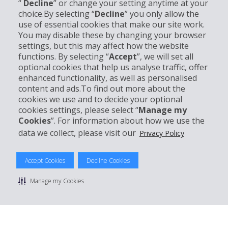
“
Decline
” or change your setting anytime at your
choice.By selecting “
Decline
” you only allow the
Info su Hertz
use of essential cookies that make our site work.
You may disable these by changing your browser
settings, but this may affect how the website
Business
functions. By selecting “
Accept
”, we will set all
optional cookies that help us analyse traffic, offer
Customer Service
enhanced functionality, as well as personalised
content and ads.To find out more about the
cookies we use and to decide your optional
Prenota con Hertz
cookies settings, please select “
Manage my
Cookies
”. For information about how we use the
data we collect, please visit our
Privacy Policy
© 2026 The Hertz System, Inc.
Accept Cookies
Decline Cookies
Privacy Policy
|
Condizioni di Utilizzo
|
Termini e Condizioni di
noleggio
|
Mappa sito Hertz
Manage my Cookies
Manage cookie preferences