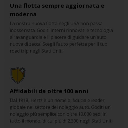
territorio italiano, potrebbe essere opportuno dedicare
Una flotta sempre aggiornata e
qualche minuto del vostro tempo alla consultazione del
moderna
sito web ufficiale della Farnesina, dove sono raccolte
tutte le informazioni necessarie per
viaggiare sicuri
in
La nostra nuova flotta negli USA non passa
Tennessee e nei suoi Stati confinanti.
inosservata. Goditi interni rinnovati e tecnologia
all’avanguardia e il piacere di guidare un’auto
In caso, poi, dovessero rimanervi alcuni giorni a
nuova di zecca! Scegli l’auto perfetta per il tuo
disposizione, vi suggeriamo di lasciare Memphis e i suoi
road trip negli Stati Uniti.
quartieri più attraenti per prendere la I-40 in direzione
di
Nashville
, capitale del Tennessee a tre sole ore d’auto.
Oppure, potreste prediligere Chattanooga a due ore di
distanza sulla I-24 E, tra l’altro punto ideale per partire
alla scoperta della vicina
Chattahoochee National Forest
.
Affidabili da oltre 100 anni
Dal 1918, Hertz è un nome di fiducia e leader
globale nel settore del noleggio auto. Goditi un
noleggio più semplice con oltre 10.000 sedi in
tutto il mondo, di cui più di 2.300 negli Stati Uniti.