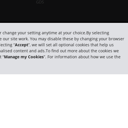
GDS
Privacy Policy
|
Co
or change your setting anytime at your choice.By selecting
ake our site work. You may disable these by changing your browser
ecting “
Accept
”, we will set all optional cookies that help us
sonalised content and ads.To find out more about the cookies we
t “
Manage my Cookies
”. For information about how we use the