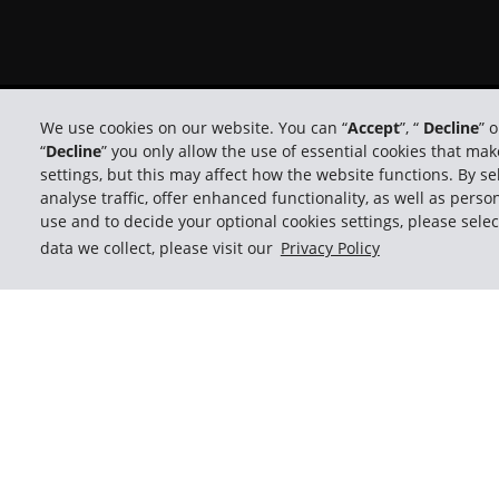
We use cookies on our website. You can “
Accept
”, “
Decline
” 
© 2026 The Hertz System, Inc.
“
Decline
” you only allow the use of essential cookies that m
settings, but this may affect how the website functions. By sel
analyse traffic, offer enhanced functionality, as well as per
use and to decide your optional cookies settings, please selec
data we collect, please visit our
Privacy Policy