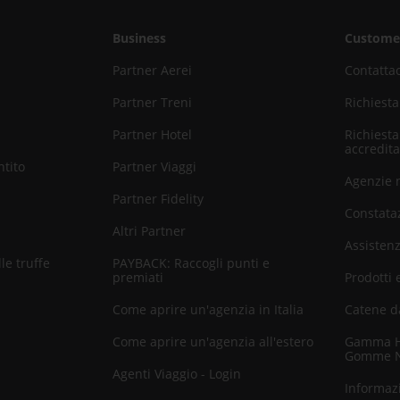
Business
Customer
Partner Aerei
Contatta
Partner Treni
Richiesta
Partner Hotel
Richiesta
accredita
ntito
Partner Viaggi
Agenzie 
Partner Fidelity
Constataz
Altri Partner
Assisten
le truffe
PAYBACK: Raccogli punti e
premiati
Prodotti 
Come aprire un'agenzia in Italia
Catene d
Come aprire un'agenzia all'estero
Gamma He
Gomme 
Agenti Viaggio - Login
Informazi