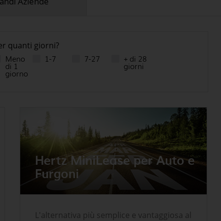
andi Aziende
er quanti giorni?
Meno
1-7
7-27
+ di 28
di 1
giorni
giorno
Hertz MiniLease per Auto e
Furgoni
L'alternativa più semplice e vantaggiosa al