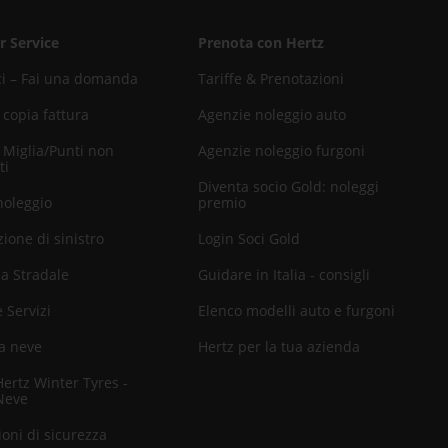
 Service
Prenota con Hertz
ci – Fai una domanda
Tariffe & Prenotazioni
 copia fattura
Agenzie noleggio auto
 Miglia/Punti non
Agenzie noleggio furgoni
ti
Diventa socio Gold: noleggi
noleggio
premio
ione di sinistro
Login Soci Gold
za Stradale
Guidare in Italia - consigli
e Servizi
Elenco modelli auto e furgoni
a neve
Hertz per la tua azienda
rtz Winter Tyres -
Neve
oni di sicurezza