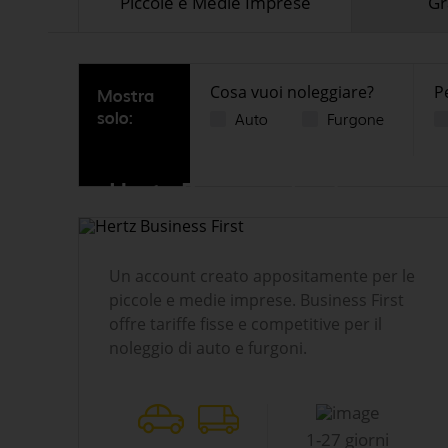
Piccole e Medie Imprese
Gr
Cosa vuoi noleggiare?
P
Mostra
solo:
Auto
Furgone
Hertz Business First
Un account creato appositamente per le
piccole e medie imprese. Business First
offre tariffe fisse e competitive per il
noleggio di auto e furgoni.
1-27 giorni