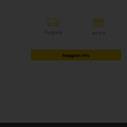
Furgone
ad ore
Maggiori Info