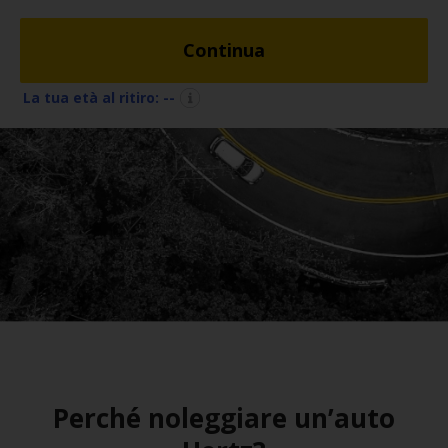
Noleggio
Continua
Furgoni
La tua età al ritiro:
--
Noleggio
Business
Flotta
Usato
Prodotti
/
Partner
Customer
Perché noleggiare un’auto
Service