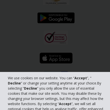
We use cookies on our website. You can “
Accept
”, “
Decline
” or change your setting anytime at your choice.By
selecting “
Decline
” you only allow the use of essential
Politica Aziendale per la
© 2026 The Hertz Corporation. Tutti i diritti riservati.
cookies that make our site work. You may disable these by
Tutela della Privacy
|
Dichiarazione
|
Hertz Standard Di Condotta Aziendale
changing your browser settings, but this may affect how the
di accessibilità
website functions. By selecting “
Accept
”, we will set all
Informativa ai sensi dell’art. 13 del d. Lgs N. 196/2003
optional cookies that help us analyse traffic, offer enhanced