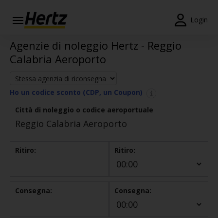
Menu
Login
Agenzie di noleggio Hertz - Reggio
Prenotazioni
Calabria Aeroporto
Modifica/Cancella
Agenzie
Ho un codice sconto (CDP, un Coupon)
Offerte
Città di noleggio o codice aeroportuale
Speciali
Iscriviti
Gratis
Ritiro:
Ritiro:
IT/IT
Consegna:
Consegna:
Noleggio
Auto