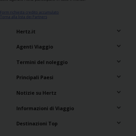
Noleggio
Form richiesta credito accumulato
Furgoni
Torna alla lista dei Partners
Hertz.it
Noleggio
Business
Agenti Viaggio
Flotta
Termini del noleggio
Usato
Principali Paesi
Prodotti
Notizie su Hertz
/
Partner
Informazioni di Viaggio
Customer
Destinazioni Top
Service