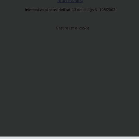
di accessibilità
Informativa ai sensi dell’art. 13 del d. Lgs N. 196/2003
Gestire i miei cookie