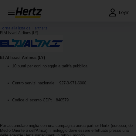
Menu
Login
Prenotazioni
Torna alla lista dei Partners
El Al Israel Airlines (LY)
Modifica/Cancella
Agenzie
El Al Israel Airlines (LY)
10 punti per ogni noleggio a tariffa pubblica
Offerte
Speciali
Centro servizi nazionale: 927-3-971-6000
Iscriviti
Gratis
Codice di sconto CDP: 840579
IT/IT
Noleggio
Per accumulare miglia con una compagnia aerea partner Hertz (europea, del
Auto
Medio Oriente o dell'Africa), il noleggio deve essere effettuato presso una
delle agenzie Hertz partecipanti in tutto il mondo.