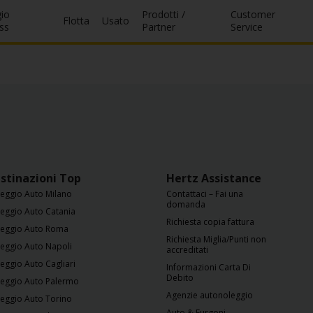
io
Prodotti /
Customer
Flotta
Usato
ss
Partner
Service
stinazioni Top
Hertz Assistance
eggio Auto Milano
Contattaci – Fai una
domanda
eggio Auto Catania
Richiesta copia fattura
eggio Auto Roma
Richiesta Miglia/Punti non
eggio Auto Napoli
accreditati
eggio Auto Cagliari
Informazioni Carta Di
Debito
eggio Auto Palermo
Agenzie autonoleggio
eggio Auto Torino
Auto & Furgoni