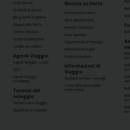
Nol
Gold Squad
Notizie su Hertz
Nol
Prodotti & Servizi
Noleggio
Introduzione Hertz
Nol
Furgoni
Blog Hertz Together
Altre attività Hertz
Mappa sito Hertz
Fu
Investor Relations
Online Check-in
Nol
Noleggio
Area Stampa
Business
Guida Destinazioni
Ae
Opportunità d'impiego
Luoghi da visitare
no
Informazioni legali
Nol
Flotta
Agenti Viaggio
Parità di Genere
Ae
Agenti Viaggio - Login
Informazioni di
Nol
GDS
Ae
Usato
Viaggio
Agenti Viaggio -
Nol
Guidare in Italia - consigli
Contattaci
Ae
Come difendersi dalle
Prodotti
Nol
Termini del
truffe online
/
noleggio
Nol
Partner
Ae
Termini del noleggio
Nol
Qualifiche e requisiti
Ae
Customer
Service