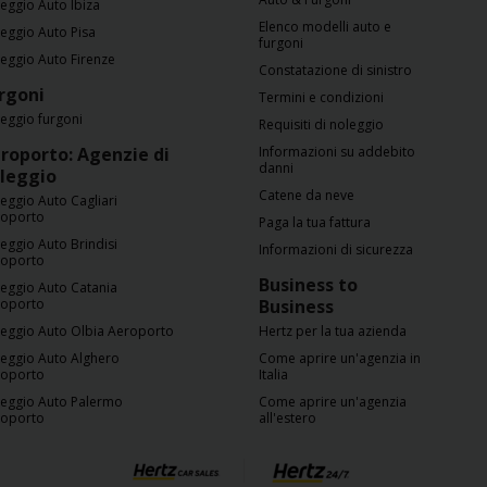
eggio Auto Ibiza
Elenco modelli auto e
eggio Auto Pisa
furgoni
eggio Auto Firenze
Constatazione di sinistro
rgoni
Termini e condizioni
eggio furgoni
Requisiti di noleggio
roporto: Agenzie di
Informazioni su addebito
danni
leggio
Catene da neve
eggio Auto Cagliari
roporto
Paga la tua fattura
eggio Auto Brindisi
Informazioni di sicurezza
roporto
Business to
eggio Auto Catania
roporto
Business
eggio Auto Olbia Aeroporto
Hertz per la tua azienda
eggio Auto Alghero
Come aprire un'agenzia in
roporto
Italia
eggio Auto Palermo
Come aprire un'agenzia
roporto
all'estero