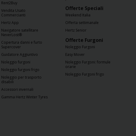
Rent2Buy
Offerte Speciali
Vendita Usato
Commercianti
Weekend Italia
Hertz App
Offerta settimanale
Navigatore satellitare
Hertz Senior
NeverLost®
Offerte Furgoni
Copertura danni e furto
Supercover
Noleggio Furgoni
Guidatore Aggiuntivo
Easy Mover
Noleggio furgoni
Noleggio Furgoni: formule
orarie
Noleggio furgoni frigo
Noleggio Furgoni frigo
Noleggio per trasporto
disabili
Accessori invernali
Gamma Hertz Winter Tyres