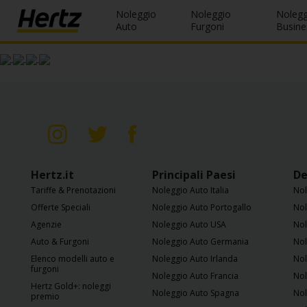
Noleggio
Noleggio
Nolegg
Menu
Auto
Furgoni
Busine
Prenotazioni
Modifica/Cancella
Agenzie
Offerte
Speciali
Hertz.it
Principali Paesi
De
Tariffe & Prenotazioni
Noleggio Auto Italia
Nol
Iscriviti
Offerte Speciali
Noleggio Auto Portogallo
Nol
Gratis
Agenzie
Noleggio Auto USA
Nol
IT/IT
Auto & Furgoni
Noleggio Auto Germania
Nol
Elenco modelli auto e
Noleggio Auto Irlanda
Nol
furgoni
Noleggio Auto Francia
Nol
Noleggio
Hertz Gold+: noleggi
Noleggio Auto Spagna
Nol
Auto
premio