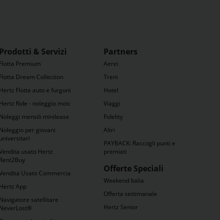
Prodotti & Servizi
Partners
Flotta Premium
Aerei
Flotta Dream Collection
Treni
Hertz Flotta auto e furgoni
Hotel
Hertz Ride - noleggio moto
Viaggi
Noleggi mensili minilease
Fidelity
Noleggio per giovani
Altri
universitari
PAYBACK: Raccogli punti e
Vendita usato Hertz
premiati
Rent2Buy
Offerte Speciali
Vendita Usato Commercianti
Weekend Italia
Hertz App
Offerta settimanale
Navigatore satellitare
Hertz Senior
NeverLost®