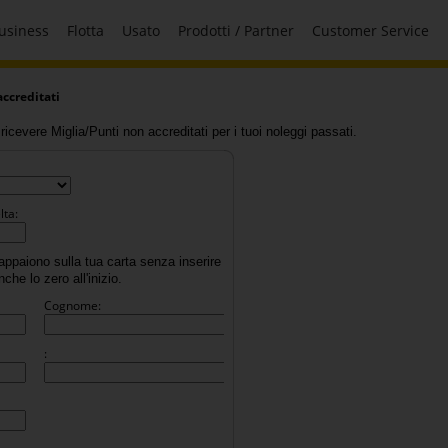
usiness
Flotta
Usato
Prodotti / Partner
Customer Service
accreditati
ricevere Miglia/Punti non accreditati per i tuoi noleggi passati.
lta:
 appaiono sulla tua carta senza inserire
che lo zero all'inizio.
Cognome:
: