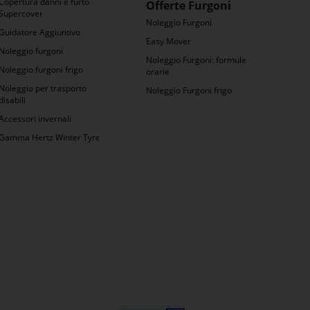
Copertura danni e furto
Offerte Furgoni
Supercover
Noleggio Furgoni
Guidatore Aggiuntivo
Easy Mover
Noleggio furgoni
Noleggio Furgoni: formule
Noleggio furgoni frigo
orarie
Noleggio per trasporto
Noleggio Furgoni frigo
disabili
Accessori invernali
Gamma Hertz Winter Tyres