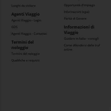
Opportunità d'impiego
Luoghi da visitare
Informazioni legali
Agenti Viaggio
Parità di Genere
Agenti Viaggio - Login
Informazioni di
GDS
Viaggio
Agenti Viaggio - Contattaci
Guidare in Italia - consigli
Termini del
Come difendersi dalle truffe
noleggio
online
Termini del noleggio
Qualifiche e requisiti