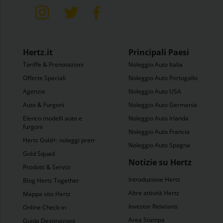
Hertz.it
Principali Paesi
Tariffe & Prenotazioni
Noleggio Auto Italia
Offerte Speciali
Noleggio Auto Portogallo
Agenzie
Noleggio Auto USA
Auto & Furgoni
Noleggio Auto Germania
Elenco modelli auto e
Noleggio Auto Irlanda
furgoni
Noleggio Auto Francia
Hertz Gold+: noleggi premio
Noleggio Auto Spagna
Gold Squad
Notizie su Hertz
Prodotti & Servizi
Introduzione Hertz
Blog Hertz Together
Altre attività Hertz
Mappa sito Hertz
Investor Relations
Online Check-in
Area Stampa
Guida Destinazioni