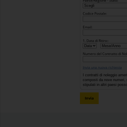
Paese/Regione - Stato:
Codice Postale:
Email:
1. Data di Ritiro::
Numero del Contratto di Nol
Invia una nuova richiesta
I contratti di noleggio ame
composti da nove numeri, se
stipulati in altri paesi po
Invia