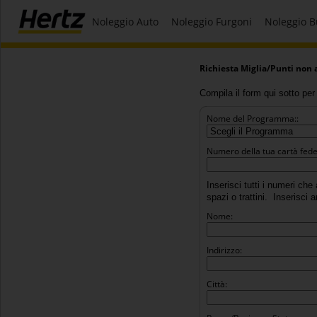
Noleggio Auto
Noleggio Furgoni
Noleggio B
Richiesta Miglia/Punti non 
Compila il form qui sotto per 
Nome del Programma::
Numero della tua cartà fede
Inserisci tutti i numeri che
spazi o trattini.
Inserisci an
Nome:
Indirizzo:
Città: