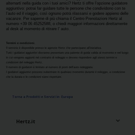
alternarti nella guida con i tuoi amici? Hertz ti offre l’opzione guidatore
aggiuntivo: potrai far guidare tutte le persone che condividono con te
Noleggio
l’auto ed il viaggio, così ognuno potrà rilassarsi e godere appieno delle
Furgoni
vacanze. Per saperne di più chiama il Centro Prenotazioni Hertz al
numero +39 06 45252588, o chiedi maggiori informazioni direttamente
al desk al momento di ritirare l’ auto.
Noleggio
Business
Termini e condizioni.
Il servizio è disponibile presso le agenzie Hertz che partecipano all’iniziativa.
Tutti i guidatori aggiuntivi dovranno presentare una patente di guida valida al momento e nel luogo
Flotta
in cui vengono aggiunti nel contratto di noleggio e devono rispondere agli stessi termini e
condizioni del noleggio Hertz.
Il numero di guidatori è limitato al numero di posti dell’auto noleggiata.
Usato
I guidatori aggiuntivi possono subentrare in qualsiasi momento durante il noleggio, a condizione
che la durata e le condizioni siano rispettate.
Prodotti
/
Torna a Prodotti e Servizi in Europa
Partner
Customer
Hertz.it
Service