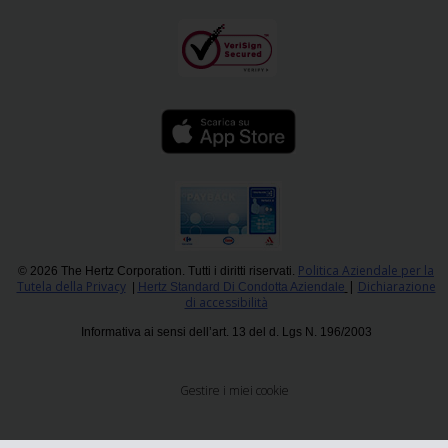
Politica Aziendale per la
© 2026 The Hertz Corporation. Tutti i diritti riservati.
Tutela della Privacy
|
Dichiarazione
|
Hertz Standard Di Condotta Aziendale
di accessibilità
Informativa ai sensi dell’art. 13 del d. Lgs N. 196/2003
Gestire i miei cookie