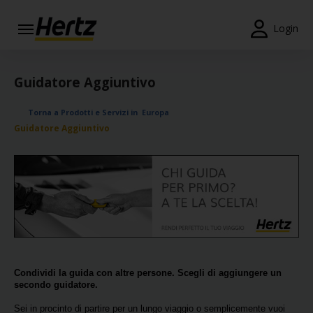
Menu
Login
Prenotazioni
Guidatore Aggiuntivo
Modifica/Cancella
Torna a Prodotti e Servizi in Europa
Agenzie
Guidatore Aggiuntivo
Offerte
Speciali
Iscriviti
Gratis
IT/IT
Condividi la guida con altre persone. Scegli di aggiungere un
secondo guidatore.
Noleggio
Auto
Sei in procinto di partire per un lungo viaggio o semplicemente vuoi