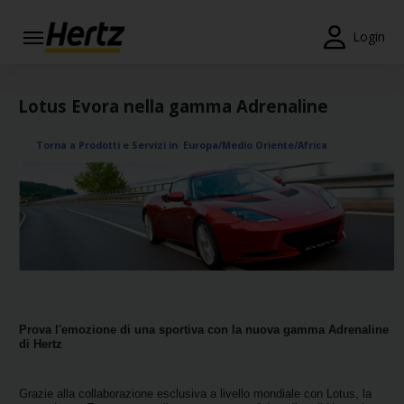
Menu
Login
Prenotazioni
Lotus Evora nella gamma Adrenaline
Modifica/Cancella
Torna a Prodotti e Servizi in Europa/Medio Oriente/Africa
Agenzie
Offerte
Speciali
Iscriviti
Gratis
IT/IT
Prova l'emozione di una sportiva con la nuova gamma Adrenaline
di Hertz
Noleggio
Auto
Grazie alla collaborazione esclusiva a livello mondiale con Lotus, la