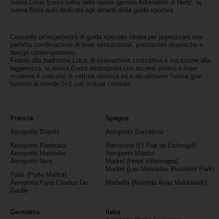
nuova Lotus Evora entra nella nuova gamma Adrenaline di Hertz, la
nuova flotta auto dedicata agli amanti della guida sportiva.
Noleggio
Furgoni
Concediti un’esperienza di guida speciale ideata per apprezzare una
perfetta combinazione di linee sensazionali, prestazioni dinamiche e
design contemporaneo.
Noleggio
Fedele alla tradizione Lotus di innovazione costruttiva e vocazione alla
Business
leggerezza, la nuova Evora reinterpreta con accenti esotici e linee
moderne il concetto di vettura sportiva ed è attualmente l’unica gran
turismo al mondo 2+2 con motore centrale.
Flotta
Usato
Francia
Spagna
Aeroporto Biarritz
Aeroporto Barcelona
Prodotti
Aeroporto Bordeaux
Barcelona (El Prat de Llobregat)
Aeroporto Marseille
Aeroporto Madrid
/
Aeroporto Nice
Madrid (Hotel Villamagna)
Partner
Madrid (Las Mercedes Business Park)
Paris (Porte Maillot)
Aeroporto Paris Charles De
Marbella (Avenida Arias Maldonado)
Gaulle
Customer
Service
Germania
Italia