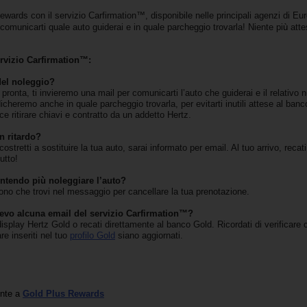
ards con il servizio Carfirmation™, disponibile nelle principali agenzi di Euro
comunicarti quale auto guiderai e in quale parcheggio trovarla! Niente pi
ù
atte
ervizio Carfirmation™:
del noleggio?
ronta, ti invieremo una mail per comunicarti l’auto che guiderai e il relativo 
icheremo anche in quale parcheggio trovarla, per evitarti inutili attese al banco
ce ritirare chiavi e contratto da un addetto Hertz.
n ritardo?
costretti a sostituire la tua auto, sarai informato per email. Al tuo arrivo, reca
utto!
ntendo più noleggiare l’auto?
ono che trovi nel messaggio per cancellare la tua prenotazione.
evo alcuna email del servizio Carfirmation™?
 display Hertz Gold o recati direttamente al banco Gold. Ricordati di verificare c
re inseriti nel tuo
profilo Gold
siano aggiornati.
ente a
Gold Plus Rewards