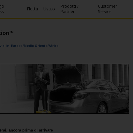
io
Prodotti /
Customer
Flotta
Usato
ss
Partner
Service
tion™
vizi in Europa/Medio Oriente/Africa
erai, ancora prima di arrivare