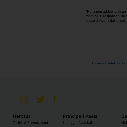
Loyalty
*
Hertz non addebita alcun 
roaming. È responsabilità d
spese derivanti dall’accett
Torna a Prodotti e Ser
Hertz.it
Principali Paesi
De
Tariffe & Prenotazioni
Noleggio Auto Italia
Nol