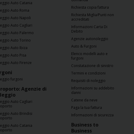
eggio Auto Catania
Richiesta copia fattura
eggio Auto Roma
Richiesta Miglia/Punti non
eggio Auto Napoli
accreditati
eggio Auto Cagliari
Informazioni Carta Di
Debito
eggio Auto Palermo
Agenzie autonoleggio
eggio Auto Torino
Auto & Furgoni
eggio Auto Ibiza
Elenco modelli auto e
eggio Auto Pisa
furgoni
eggio Auto Firenze
Constatazione di sinistro
rgoni
Termini e condizioni
eggio furgoni
Requisiti di noleggio
roporto: Agenzie di
Informazioni su addebito
danni
leggio
Catene da neve
eggio Auto Cagliari
roporto
Paga la tua fattura
eggio Auto Brindisi
Informazioni di sicurezza
roporto
Business to
eggio Auto Catania
roporto
Business