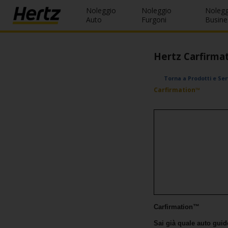
Noleggio
Noleggio
Nolegg
Menu
Auto
Furgoni
Busine
Prenotazioni
Hertz Carfirma
Modifica/Cancella
Torna a Prodotti e Ser
Agenzie
Carfirmation™
Offerte
Speciali
Iscriviti
Gratis
IT/IT
Carfirmation™
Noleggio
Auto
Sai già quale auto guid