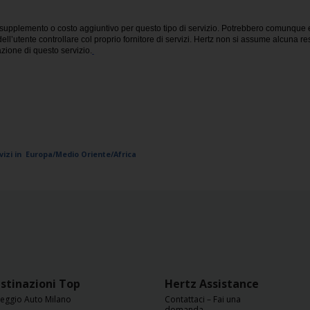
supplemento o costo aggiuntivo per questo tipo di servizio. Potrebbero comunque es
ell’utente controllare col proprio fornitore di servizi. Hertz non si assume alcuna r
azione di questo servizio.
vizi in Europa/Medio Oriente/Africa
stinazioni Top
Hertz Assistance
eggio Auto Milano
Contattaci – Fai una
domanda