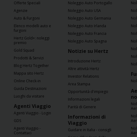
Offerte Speciali
Noleggio Auto Portogallo
Nol
Agenzie
Noleggio Auto USA
Nol
Auto & Furgoni
Noleggio Auto Germania
Nol
Elenco modelli auto e
Noleggio Auto Irlanda
Nol
furgoni
Noleggio Auto Francia
Nol
Hertz Gold+: noleggi
Noleggio Auto Spagna
Nol
premio
Nol
Gold Squad
Notizie su Hertz
Nol
Prodotti & Servizi
Introduzione Hertz
Nol
Blog Hertz Together
Altre attività Hertz
Mappa sito Hertz
Fu
Investor Relations
Online Check-in
Nol
Area Stampa
Guida Destinazioni
Ae
Opportunità d'impiego
Luoghi da visitare
no
Informazioni legali
Nol
Agenti Viaggio
Parità di Genere
Ae
Agenti Viaggio - Login
Informazioni di
Nol
GDS
Ae
Viaggio
Agenti Viaggio -
Nol
Guidare in Italia - consigli
Contattaci
Ae