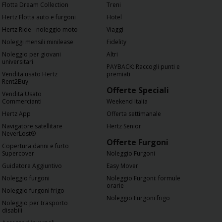
Flotta Dream Collection
Treni
Hertz Flotta auto e furgoni
Hotel
Hertz Ride - noleggio moto
Viaggi
Noleggi mensili minilease
Fidelity
Noleggio per giovani
Altri
universitari
PAYBACK: Raccogli punti e
Vendita usato Hertz
premiati
Rent2Buy
Offerte Speciali
Vendita Usato
Commercianti
Weekend Italia
Hertz App
Offerta settimanale
Navigatore satellitare
Hertz Senior
NeverLost®
Offerte Furgoni
Copertura danni e furto
Supercover
Noleggio Furgoni
Guidatore Aggiuntivo
Easy Mover
Noleggio furgoni
Noleggio Furgoni: formule
orarie
Noleggio furgoni frigo
Noleggio Furgoni frigo
Noleggio per trasporto
disabili