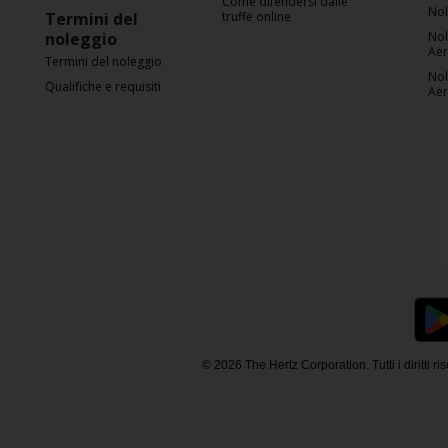
Come difendersi dalle
Nol
Termini del
truffe online
noleggio
Nol
Ae
Termini del noleggio
Nol
Qualifiche e requisiti
Ae
© 2026 The Hertz Corporation. Tutti i diritti ris