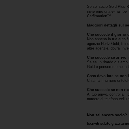
Se sei socio Gold Plus Rew
Noleggio
invieremo una e-mail per 
Furgoni
Carfirmation™.
Maggiori dettagli sul s
Noleggio
Che succede il giorno 
Business
Non appena la tua auto è p
agenzie Hertz Gold, ti ind
altre agenzie, dovrai inve
Flotta
Che succede se arrivo i
Se sei in ritardo o siamo 
Gold e penseremo noi a t
Usato
Cosa devo fare se non i
Chiama il numero di telef
Prodotti
Che succede se non ric
/
Al tuo arrivo, controlla il
Partner
numero di telefono cellula
Customer
Non sei ancora socio?
Service
Iscriviti subito gratuitam